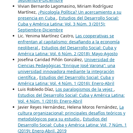
Septiembre-Diciembre
Vivian Bernardo Lagomasino, Miriam Rodríguez
Martínez,
¿Psicología Política? Un acercamiento a su
presencia en Cuba
,
Estudios del Desarrollo Social:
Cuba y América Latina: Vol. 3 Núm. 3 (2015):
Septiembre-Diciembre
Lic. Yenima Martínez Castro,
Las cooperativas se
enfrentan al capitalismo: desafiando a la economía
neoliberal
,
Estudios del Desarrollo Social: Cuba y
América Latina: Vol. 6 Núm. 2 (2018): Mayo-Agosto
Josefina Caridad Piñón González,
Universidad de
Ciencias Pedagógicas “Enrique José Varona”: una
universidad innovadora mediante la integración
científica
,
Estudios del Desarrollo Social: Cuba y
América Latina: Vol. 4 Núm. 1 (2016): Enero-Abril
Luis Robledo Díaz,
Los paralogismos de la vejez
,
Estudios del Desarrollo Social: Cuba y América Latina:
Vol. 4 Núm. 1 (2016): Enero-Abril
Javier Reyes Hernández, Helena Moros Fernández,
La
cultura organizacional: principales desafíos teóricos y
metodológicos para su estudio
,
Estudios del
Desarrollo Social: Cuba y América Latina: Vol. 7 Núm. 1
(2019): Enero-Abril, 2019