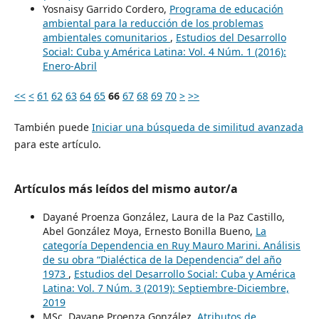
Yosnaisy Garrido Cordero,
Programa de educación
ambiental para la reducción de los problemas
ambientales comunitarios
,
Estudios del Desarrollo
Social: Cuba y América Latina: Vol. 4 Núm. 1 (2016):
Enero-Abril
<<
<
61
62
63
64
65
66
67
68
69
70
>
>>
También puede
Iniciar una búsqueda de similitud avanzada
para este artículo.
Artículos más leídos del mismo autor/a
Dayané Proenza González, Laura de la Paz Castillo,
Abel González Moya, Ernesto Bonilla Bueno,
La
categoría Dependencia en Ruy Mauro Marini. Análisis
de su obra “Dialéctica de la Dependencia” del año
1973
,
Estudios del Desarrollo Social: Cuba y América
Latina: Vol. 7 Núm. 3 (2019): Septiembre-Diciembre,
2019
MSc. Dayane Proenza González,
Atributos de