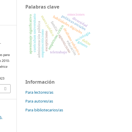
Palabras clave
emociones
currículum universitario
políticas sociales
aprendizaje significativo
habilidades digitales
marco jurídico
diversidad
familia
administración pública
empirismo crítico
dealismo subjetivo
empiriocriticismo
sociología
escepticismo
agnosticismo
delito
género
educación
-
s
teletrabajo
as para
o 2010-
mérica
5923
Información
Para lectores/as
Para autores/as
Para bibliotecarios/as
o,