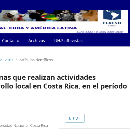
Contacto
Archivos
UH.SciRevistas
to, 2019
/
Artículos científicos
onas que realizan actividades
llo local en Costa Rica, en el período
PDF
versidad Nacional, Costa Rica