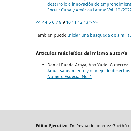
desarrollo e innovación de emprendimien
Social: Cuba y América Latina: Vol. 10 (20
<<
<
4
5
6
7
8
9
10
11
12
13
>
>>
También puede
Iniciar una búsqueda de simili
Artículos más leídos del mismo autor/a
Daniel Rueda-Araya, Ana Yudel Gutiérrez-
Agua, saneamiento y manejo de desecho
Numero Especial No. 1
Editor Ejecutivo:
Dr. Reynaldo Jiménez Guethón