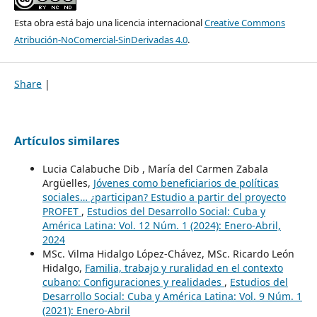
Esta obra está bajo una licencia internacional
Creative Commons
Atribución-NoComercial-SinDerivadas 4.0
.
Share
|
Artículos similares
Lucia Calabuche Dib , María del Carmen Zabala
Argüelles,
Jóvenes como beneficiarios de políticas
sociales… ¿participan? Estudio a partir del proyecto
PROFET
,
Estudios del Desarrollo Social: Cuba y
América Latina: Vol. 12 Núm. 1 (2024): Enero-Abril,
2024
MSc. Vilma Hidalgo López-Chávez, MSc. Ricardo León
Hidalgo,
Familia, trabajo y ruralidad en el contexto
cubano: Configuraciones y realidades
,
Estudios del
Desarrollo Social: Cuba y América Latina: Vol. 9 Núm. 1
(2021): Enero-Abril