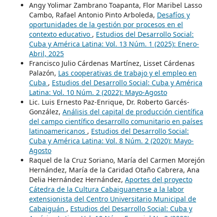
Angy Yolimar Zambrano Toapanta, Flor Maribel Lasso
Cambo, Rafael Antonio Pinto Arboleda,
Desafíos y
oportunidades de la gestión por procesos en el
contexto educativo
,
Estudios del Desarrollo Social:
Cuba y América Latina: Vol. 13 Núm. 1 (2025): Enero-
Abril, 2025
Francisco Julio Cárdenas Martínez, Lisset Cárdenas
Palazón,
Las cooperativas de trabajo y el empleo en
Cuba
,
Estudios del Desarrollo Social: Cuba y América
Latina: Vol. 10 Núm. 2 (2022): Mayo-Agosto
Lic. Luis Ernesto Paz-Enrique, Dr. Roberto Garcés-
González,
Análisis del capital de producción científica
del campo científico desarrollo comunitario en países
latinoamericanos
,
Estudios del Desarrollo Social:
Cuba y América Latina: Vol. 8 Núm. 2 (2020): Mayo-
Agosto
Raquel de la Cruz Soriano, María del Carmen Morejón
Hernández, María de la Caridad Otaño Cabrera, Ana
Delia Hernández Hernández,
Aportes del proyecto
Cátedra de la Cultura Cabaiguanense a la labor
extensionista del Centro Universitario Municipal de
Cabaiguán
,
Estudios del Desarrollo Social: Cuba y