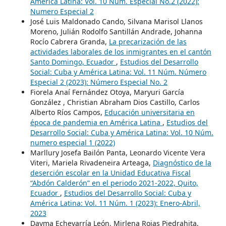
América Latina: Vol. 10 Núm. Especial No.2 (2022):
Numero Especial 2
José Luis Maldonado Cando, Silvana Marisol Llanos
Moreno, Julián Rodolfo Santillán Andrade, Johanna
Rocío Cabrera Granda,
La precarización de las
actividades laborales de los inmigrantes en el cantón
Santo Domingo, Ecuador
,
Estudios del Desarrollo
Social: Cuba y América Latina: Vol. 11 Núm. Número
Especial 2 (2023): Número Especial No. 2
Fiorela Anaí Fernández Otoya, Maryuri García
González , Christian Abraham Dios Castillo, Carlos
Alberto Ríos Campos,
Educación universitaria en
época de pandemia en América Latina
,
Estudios del
Desarrollo Social: Cuba y América Latina: Vol. 10 Núm.
numero especial 1 (2022)
Marllury Josefa Bailón Panta, Leonardo Vicente Vera
Viteri, Mariela Rivadeneira Arteaga,
Diagnóstico de la
deserción escolar en la Unidad Educativa Fiscal
“Abdón Calderón” en el periodo 2021-2022, Quito,
Ecuador
,
Estudios del Desarrollo Social: Cuba y
América Latina: Vol. 11 Núm. 1 (2023): Enero-Abril,
2023
Dayma Echevarría León, Mirlena Rojas Piedrahita,