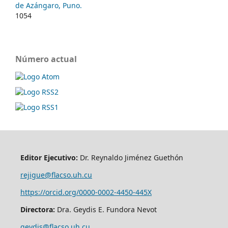
de Azángaro, Puno.
1054
Número actual
Editor Ejecutivo:
Dr. Reynaldo Jiménez Guethón
rejigue@flacso.uh.cu
https://orcid.org/0000-0002-4450-445X
Directora:
Dra. Geydis E. Fundora Nevot
geydis@flacso.uh.cu