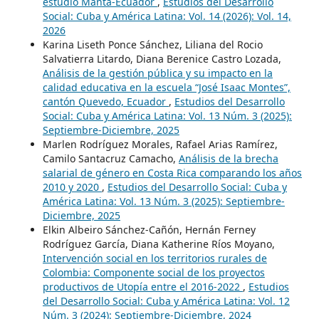
estudio Manta-Ecuador
,
Estudios del Desarrollo
Social: Cuba y América Latina: Vol. 14 (2026): Vol. 14,
2026
Karina Liseth Ponce Sánchez, Liliana del Rocio
Salvatierra Litardo, Diana Berenice Castro Lozada,
Análisis de la gestión pública y su impacto en la
calidad educativa en la escuela “José Isaac Montes”,
cantón Quevedo, Ecuador
,
Estudios del Desarrollo
Social: Cuba y América Latina: Vol. 13 Núm. 3 (2025):
Septiembre-Diciembre, 2025
Marlen Rodríguez Morales, Rafael Arias Ramírez,
Camilo Santacruz Camacho,
Análisis de la brecha
salarial de género en Costa Rica comparando los años
2010 y 2020
,
Estudios del Desarrollo Social: Cuba y
América Latina: Vol. 13 Núm. 3 (2025): Septiembre-
Diciembre, 2025
Elkin Albeiro Sánchez-Cañón, Hernán Ferney
Rodríguez García, Diana Katherine Ríos Moyano,
Intervención social en los territorios rurales de
Colombia: Componente social de los proyectos
productivos de Utopía entre el 2016-2022
,
Estudios
del Desarrollo Social: Cuba y América Latina: Vol. 12
Núm. 3 (2024): Septiembre-Diciembre, 2024