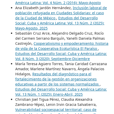
América Latina: Vol. 4 Núm. 2 (2016): Mayo-Agosto
Ana Elizabeth Jardón Hernández,
Inclusión laboral de
población refugiada en Ciudades Solidarias: el caso
de la Ciudad de México
,
Estudios del Desarrollo
Social: Cuba y América Latina: Vol. 13 Núm. 2 (2025):
Mayo-Agosto, 2025
Sebastián Cruz Arce, Alejandro Delgado Cruz, Rocío
del Carmen Serrano Barquín, Yanelli Daniela Palmas
Castrejón,
Cooperativismo y empoderamiento: historia
de vida de la Cooperativa Ecoturística El Paraíso
,
Estudios del Desarrollo Social: Cuba y América Latina:
Vol. 8 Núm. 3 (2020): Septiembre-Diciembre
María Teresa Agüero Torres, Tania Caridad Carrazana
Amador, Marlene Martínez Navarro, Ángela Palacios
Hidalgos,
Resultados del diagnóstico para el
fortalecimiento de la gestión en organizaciones
educativas a partir de los sistemas normalizados
,
Estudios del Desarrollo Social: Cuba y América Latina:
Vol. 13 Núm. 1 (2025): Enero-Abril, 2025
Christian Joel Tigua Pérez, Claudia Alexandra
Zambrano-Yépez, Lenin Irvin Gracia Salvatierra,
Vulnerabilidad socioespacial territorial: caso de