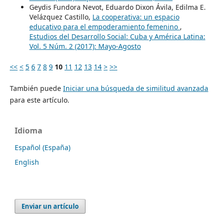
Geydis Fundora Nevot, Eduardo Dixon Ávila, Edilma E.
Velázquez Castillo,
La cooperativa: un espacio
educativo para el empoderamiento femenino
,
Estudios del Desarrollo Social: Cuba y América Latina:
Vol. 5 Núm. 2 (2017): Mayo-Agosto
<<
<
5
6
7
8
9
10
11
12
13
14
>
>>
También puede
Iniciar una búsqueda de similitud avanzada
para este artículo.
Idioma
Español (España)
English
Enviar un artículo