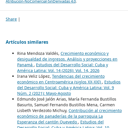
Atribución-NoComercial-SinDerivadas 4.0
.
Share
|
Artículos similares
Rina Mendoza Valdés,
Crecimiento económico y
desigualdad de ingresos. Análisis y proyecciones en
Panamá
,
Estudios del Desarrollo Social: Cuba y
América Latina: Vol. 14 (2026): Vol. 14, 2026
Irana Veliz López,
Tendencias del crecimiento
económico en Centroamérica (siglos XX-XXI)
,
Estudios
del Desarrollo Social: Cuba y América Latina: Vol. 9
Núm. 2 (2021): Mayo-Agosto
Edmundo José Jalón Arias, María Fernanda Bustillos
Basurto, Samuel Fernando Bustillos Mena, Carmen
Lisbeth Verdezoto Michuy,
Contribución al crecimiento
económico de panaderías de la parroquia La
Esperanza del cantón Quevedo
,
Estudios del
Desarrollo Social: Cuba y América Latina: Vol. 10