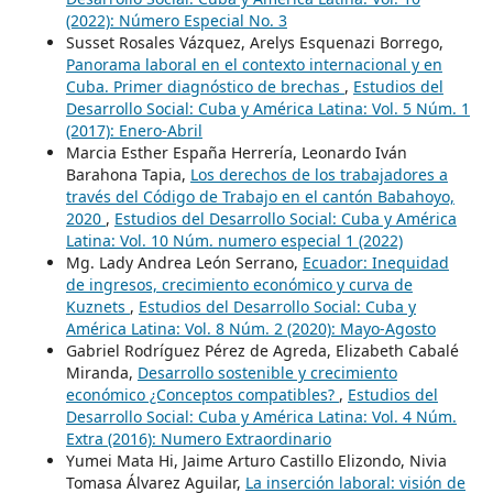
(2022): Número Especial No. 3
Susset Rosales Vázquez, Arelys Esquenazi Borrego,
Panorama laboral en el contexto internacional y en
Cuba. Primer diagnóstico de brechas
,
Estudios del
Desarrollo Social: Cuba y América Latina: Vol. 5 Núm. 1
(2017): Enero-Abril
Marcia Esther España Herrería, Leonardo Iván
Barahona Tapia,
Los derechos de los trabajadores a
través del Código de Trabajo en el cantón Babahoyo,
2020
,
Estudios del Desarrollo Social: Cuba y América
Latina: Vol. 10 Núm. numero especial 1 (2022)
Mg. Lady Andrea León Serrano,
Ecuador: Inequidad
de ingresos, crecimiento económico y curva de
Kuznets
,
Estudios del Desarrollo Social: Cuba y
América Latina: Vol. 8 Núm. 2 (2020): Mayo-Agosto
Gabriel Rodríguez Pérez de Agreda, Elizabeth Cabalé
Miranda,
Desarrollo sostenible y crecimiento
económico ¿Conceptos compatibles?
,
Estudios del
Desarrollo Social: Cuba y América Latina: Vol. 4 Núm.
Extra (2016): Numero Extraordinario
Yumei Mata Hi, Jaime Arturo Castillo Elizondo, Nivia
Tomasa Álvarez Aguilar,
La inserción laboral: visión de