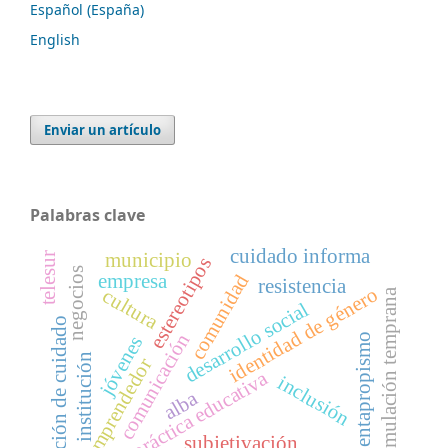
Español (España)
English
Enviar un artículo
Palabras clave
cuidado informa
municipio
telesur
estereotipos
negocios
empresa
comunidad
resistencia
identidad de género
cultura
estimulación temprana
desarrollo social
opción de cuidado
comunicación
cuentapropismo
jóvenes
institución
emprendedor
práctica educativa
inclusión
alba
subjetivación