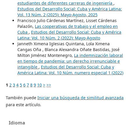
estudiantes de diferentes carreras de ingeniería
,
Estudios del Desarrollo Social: Cuba y América Latina:
Vol. 13 Núm. 2 (2025): Mayo-Agosto, 2025
Francisco Julio Cárdenas Martínez, Lisset Cárdenas
Palazón,
Las cooperativas de trabajo y el empleo en
Cuba
,
Estudios del Desarrollo Social: Cuba y América
Latina: Vol. 10 Núm. 2 (2022): Mayo-Agosto
Janneth Ximena Iglesias Quintana, Lola Ximena
Cangas Oña , Blanca Alexandra Oñate Bastidas, José
Milton Jiménez Montenegro,
La indemnización laboral
en tiempo de pandemia: un derecho irrenunciable e
intangible
,
Estudios del Desarrollo Social: Cuba y
América Latina: Vol. 10 Núm. numero especial 1 (2022)
1
2
3
4
5
6
7
8
9
10
>
>>
También puede
Iniciar una búsqueda de similitud avanzada
para este artículo.
Idioma