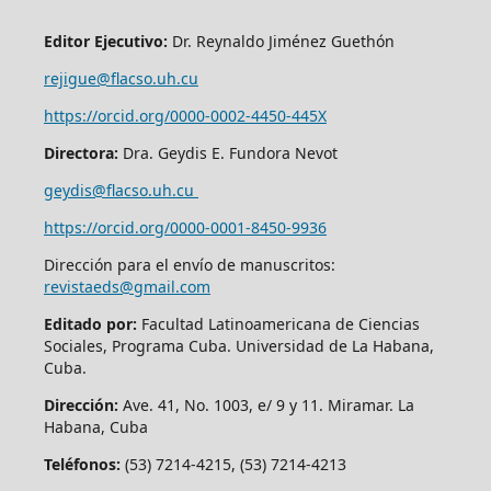
Editor Ejecutivo:
Dr. Reynaldo Jiménez Guethón
rejigue@flacso.uh.cu
https://orcid.org/0000-0002-4450-445X
Directora:
Dra. Geydis E. Fundora Nevot
geydis@flacso.uh.cu
https://orcid.org/
0000-0001-8450-9936
Dirección para el envío de manuscritos:
revistaeds@gmail.com
Editado por:
Facultad Latinoamericana de Ciencias
Sociales, Programa Cuba. Universidad de La Habana,
Cuba.
Dirección:
Ave. 41, No. 1003, e/ 9 y 11. Miramar. La
Habana, Cuba
Teléfonos:
(53) 7214-4215, (53) 7214-4213