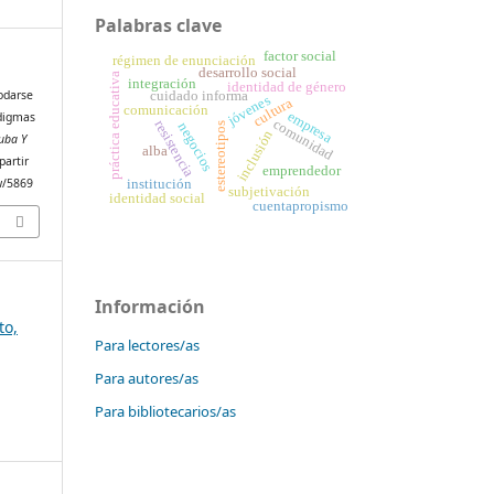
Palabras clave
factor social
régimen de enunciación
desarrollo social
práctica educativa
integración
identidad de género
odarse
cuidado informa
jóvenes
cultura
comunicación
empresa
adigmas
comunidad
resistencia
negocios
estereotipos
inclusión
Cuba Y
alba
partir
emprendedor
ew/5869
institución
subjetivación
identidad social
cuentapropismo
Información
to,
Para lectores/as
Para autores/as
Para bibliotecarios/as