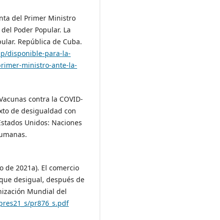
nta del Primer Ministro
del Poder Popular. La
ular. República de Cuba.
/disponible-para-la-
rimer-ministro-ante-la-
Vacunas contra la COVID-
xto de desigualdad con
Estados Unidos: Naciones
humanas.
 de 2021a). El comercio
nque desigual, después de
nización Mundial del
pres21_s/pr876_s.pdf