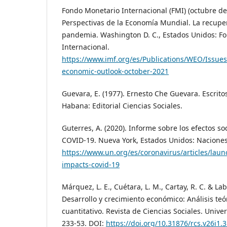
Fondo Monetario Internacional (FMI) (octubre de
Perspectivas de la Economía Mundial. La recupe
pandemia. Washington D. C., Estados Unidos: F
Internacional.
https://www.imf.org/es/Publications/WEO/Issues
economic-outlook-october-2021
Guevara, E. (1977). Ernesto Che Guevara. Escritos
Habana: Editorial Ciencias Sociales.
Guterres, A. (2020). Informe sobre los efectos s
COVID-19. Nueva York, Estados Unidos: Nacione
https://www.un.org/es/coronavirus/articles/laun
impacts-covid-19
Márquez, L. E., Cuétara, L. M., Cartay, R. C. & Laba
Desarrollo y crecimiento económico: Análisis te
cuantitativo. Revista de Ciencias Sociales. Univers
233-53. DOI:
https://doi.org/10.31876/rcs.v26i1.