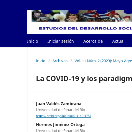
Inicio
Iniciar sesión
Acerca de
Actual
Inicio
/
Archivos
/
Vol. 11 Núm. 2 (2023): Mayo-Ago
La COVID-19 y los paradigm
Juan Valdés Zambrana
Universidad de Pinar del Río
https://orcid.org/0000-0002-4140-4787
Hermes Jiménez Ortega
Universidad de Pinar del Río