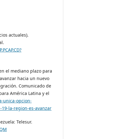
ios actuales).
l.
P.PCAP.CD?
 en el mediano plazo para
s avanzar hacia un nuevo
tegración. Comunicado de
ara América Latina y el
a-unica-opcion-
-19-la-region-es-avanzar
nezuela: Telesur.
mQM