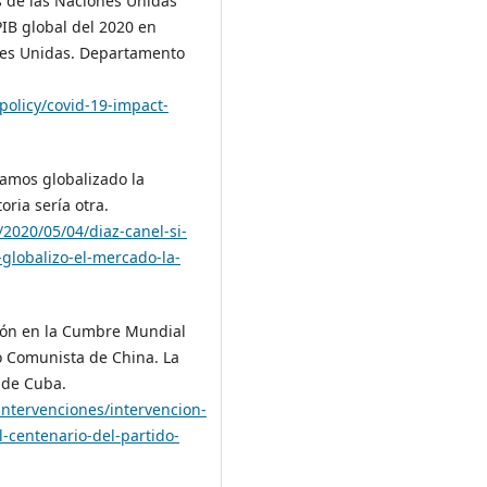
 de las Naciones Unidas
PIB global del 2020 en
nes Unidas. Departamento
olicy/covid-19-impact-
ramos globalizado la
oria sería otra.
2020/05/04/diaz-canel-si-
globalizo-el-mercado-la-
nción en la Cumbre Mundial
do Comunista de China. La
 de Cuba.
intervenciones/intervencion-
-centenario-del-partido-