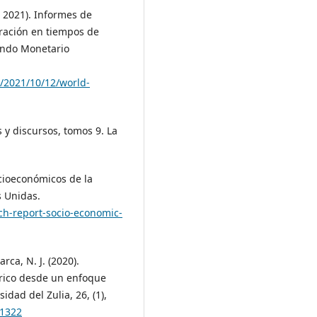
 2021). Informes de
ración en tiempos de
ondo Monetario
/2021/10/12/world-
 y discursos, tomos 9. La
ocioeconómicos de la
s Unidas.
ch-report-socio-economic-
rca, N. J. (2020).
órico desde un enfoque
idad del Zulia, 26, (1),
31322