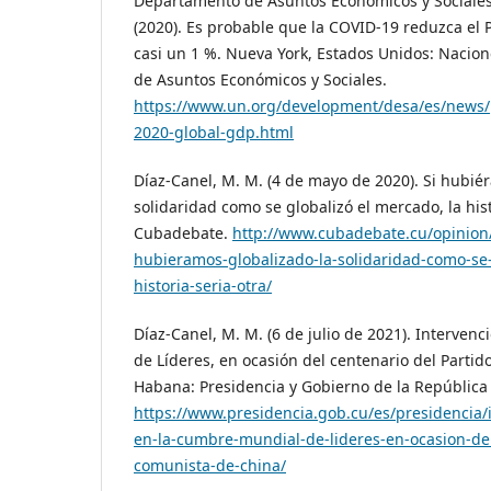
Departamento de Asuntos Económicos y Sociales
(2020). Es probable que la COVID-19 reduzca el 
casi un 1 %. Nueva York, Estados Unidos: Nacio
de Asuntos Económicos y Sociales.
https://www.un.org/development/desa/es/news/p
2020-global-gdp.html
Díaz-Canel, M. M. (4 de mayo de 2020). Si hubié
solidaridad como se globalizó el mercado, la hist
Cubadebate.
http://www.cubadebate.cu/opinion/
hubieramos-globalizado-la-solidaridad-como-se-
historia-seria-otra/
Díaz-Canel, M. M. (6 de julio de 2021). Interve
de Líderes, en ocasión del centenario del Parti
Habana: Presidencia y Gobierno de la República
https://www.presidencia.gob.cu/es/presidencia/
en-la-cumbre-mundial-de-lideres-en-ocasion-del
comunista-de-china/