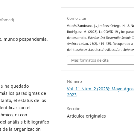
Cómo citar
Infomed)
Valdés Zambrana, J., Jiménez Ortega, H., & N
Rodríguez, M. (2023). La COVID-19 y los par
de desarrollo.
Estudios Del Desarrollo Social: 
ollo, mundo pospandemia,
América Latina
,
11
(2), 419–435. Recuperado a 
de https://revistas.uh.cu/revflacso/article/vi
Más formatos de cita
Número
-19 ha quedado
Vol. 11 Núm. 2 (2023): Mayo-Agos
 más los paradigmas de
2023
tanto, el estatus de los
entificar con el
Sección
nómico, ni con
Artículos originales
el análisis bibliográfico
es de la Organización