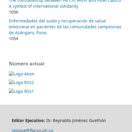
The comradeship between Ho Chi Minh and Fidel Castro:
A symbol of international solidarity
1056
Enfermedades del susto y recuperación de salud
emocional en pacientes de las comunidades campesinas
de Azángaro, Puno.
1054
Número actual
Editor Ejecutivo:
Dr. Reynaldo Jiménez Guethón
rejigue@flacso.uh.cu