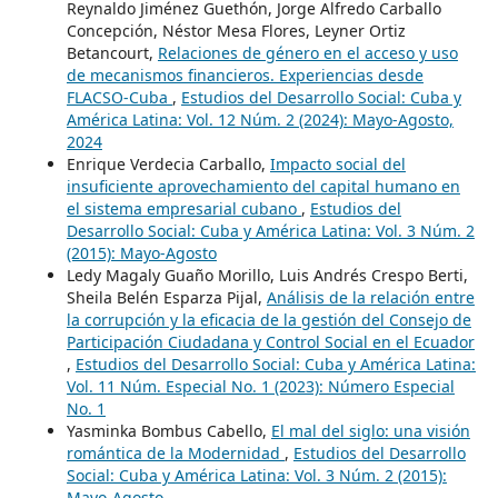
Reynaldo Jiménez Guethón, Jorge Alfredo Carballo
Concepción, Néstor Mesa Flores, Leyner Ortiz
Betancourt,
Relaciones de género en el acceso y uso
de mecanismos financieros. Experiencias desde
FLACSO-Cuba
,
Estudios del Desarrollo Social: Cuba y
América Latina: Vol. 12 Núm. 2 (2024): Mayo-Agosto,
2024
Enrique Verdecia Carballo,
Impacto social del
insuficiente aprovechamiento del capital humano en
el sistema empresarial cubano
,
Estudios del
Desarrollo Social: Cuba y América Latina: Vol. 3 Núm. 2
(2015): Mayo-Agosto
Ledy Magaly Guaño Morillo, Luis Andrés Crespo Berti,
Sheila Belén Esparza Pijal,
Análisis de la relación entre
la corrupción y la eficacia de la gestión del Consejo de
Participación Ciudadana y Control Social en el Ecuador
,
Estudios del Desarrollo Social: Cuba y América Latina:
Vol. 11 Núm. Especial No. 1 (2023): Número Especial
No. 1
Yasminka Bombus Cabello,
El mal del siglo: una visión
romántica de la Modernidad
,
Estudios del Desarrollo
Social: Cuba y América Latina: Vol. 3 Núm. 2 (2015):
Mayo-Agosto