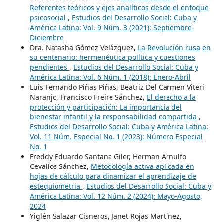
Referentes teóricos y ejes analíticos desde el enfoque
psicosocial
,
Estudios del Desarrollo Social: Cuba y
América Latina: Vol. 9 Núm. 3 (2021): Septiembre-
Diciembre
Dra. Natasha Gómez Velázquez,
La Revolución rusa en
su centenario: hermenéutica política y cuestiones
pendientes
,
Estudios del Desarrollo Social: Cuba y
América Latina: Vol. 6 Núm. 1 (2018): Enero-Abril
Luis Fernando Piñas Piñas, Beatriz Del Carmen Viteri
Naranjo, Francisco Freire Sánchez,
El derecho a la
protección y participación: La importancia del
bienestar infantil y la responsabilidad compartida
,
Estudios del Desarrollo Social: Cuba y América Latina:
Vol. 11 Núm. Especial No. 1 (2023): Número Especial
No. 1
Freddy Eduardo Santana Giler, Herman Arnulfo
Cevallos Sánchez,
Metodología activa aplicada en
hojas de cálculo para dinamizar el aprendizaje de
estequiometria
,
Estudios del Desarrollo Social: Cuba y
América Latina: Vol. 12 Núm. 2 (2024): Mayo-Agosto,
2024
Yiglén Salazar Cisneros, Janet Rojas Martínez,