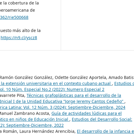
e la cobertura de la
Iberoamericana de
5362/rie500668
puesto más alto de la
.
https://n9.cl/yscz8
 Ramón González González, Odette González Aportela, Amado Batis
a extensión universitaria en el contexto cubano actual
,
Estudios 
Vol. 10 Núm. Especial No.2 (2022): Numero Especial 2
varrete Pita,
Técnicas grafoplásticas para el desarrollo de la
 Inicial I de la Unidad Educativa “Jorge Jeremy Cantos Cedeño”
,
rica Latina: Vol. 12 Núm. 3 (2024): Septiembre-Diciembre, 2024
y Manuel Zambrano Acosta,
Guía de actividades lúdicas para el
tico en niños de Educación Inicial
,
Estudios del Desarrollo Social:
22): Septiembre-Diciembre, 2022
ía Román, Laura Hernández Arencibia,
El desarrollo de la infancia e