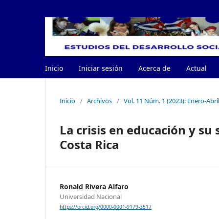
Inicio
Iniciar sesión
Acerca de
Actual
Inicio
/
Archivos
/
Vol. 11 Núm. 1 (2023): Enero-Abri
La crisis en educación y su
Costa Rica
Ronald Rivera Alfaro
Universidad Nacional
https://orcid.org/0000-0001-9179-3517