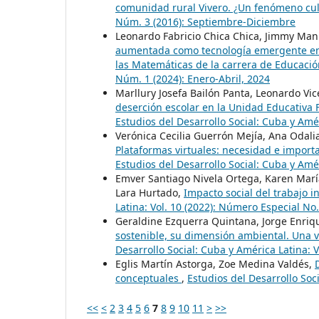
comunidad rural Vivero. ¿Un fenómeno cu
Núm. 3 (2016): Septiembre-Diciembre
Leonardo Fabricio Chica Chica, Jimmy Man
aumentada como tecnología emergente en f
las Matemáticas de la carrera de Educaci
Núm. 1 (2024): Enero-Abril, 2024
Marllury Josefa Bailón Panta, Leonardo Vic
deserción escolar en la Unidad Educativa 
Estudios del Desarrollo Social: Cuba y Amér
Verónica Cecilia Guerrón Mejía, Ana Odali
Plataformas virtuales: necesidad e import
Estudios del Desarrollo Social: Cuba y Amér
Emver Santiago Nivela Ortega, Karen María
Lara Hurtado,
Impacto social del trabajo i
Latina: Vol. 10 (2022): Número Especial No.
Geraldine Ezquerra Quintana, Jorge Enriq
sostenible, su dimensión ambiental. Una v
Desarrollo Social: Cuba y América Latina: 
Eglis Martín Astorga, Zoe Medina Valdés,
conceptuales
,
Estudios del Desarrollo Soc
<<
<
2
3
4
5
6
7
8
9
10
11
>
>>