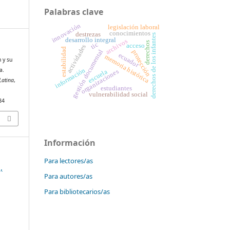
Palabras clave
innovación
legislación laboral
conocimientos
destrezas
derechos de los infantes
desarrollo integral
archivos
derechos
tic
acceso
actividades
estabilidad
gestión documental
protección
ecuador
memoria histórica
n y su
a.
información
organizaciones
escuela
Latina
,
estudiantes
vulnerabilidad social
84
Información
Para lectores/as
,
Para autores/as
Para bibliotecarios/as