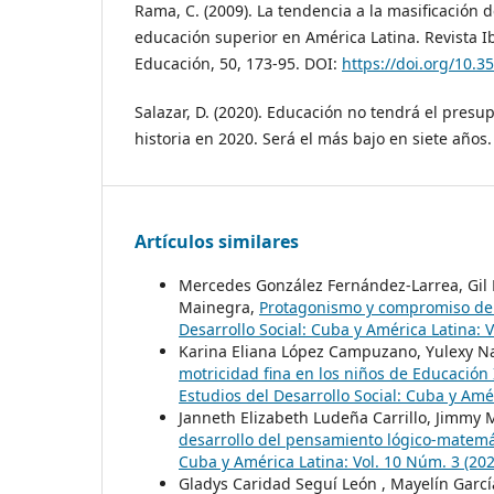
Rama, C. (2009). La tendencia a la masificación d
educación superior en América Latina. Revista 
Educación, 50, 173-95. DOI:
https://doi.org/10.3
Salazar, D. (2020). Educación no tendrá el presu
historia en 2020. Será el más bajo en siete años
Artículos similares
Mercedes González Fernández-Larrea, Gil
Mainegra,
Protagonismo y compromiso de l
Desarrollo Social: Cuba y América Latina: 
Karina Eliana López Campuzano, Yulexy Na
motricidad fina en los niños de Educación
Estudios del Desarrollo Social: Cuba y Amé
Janneth Elizabeth Ludeña Carrillo, Jimm
desarrollo del pensamiento lógico-matemá
Cuba y América Latina: Vol. 10 Núm. 3 (20
Gladys Caridad Seguí León , Mayelín Garc