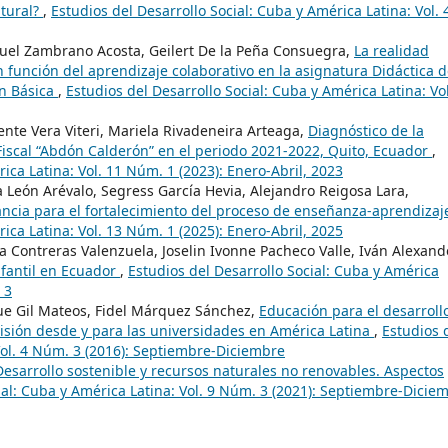
ltural?
,
Estudios del Desarrollo Social: Cuba y América Latina: Vol. 
uel Zambrano Acosta, Geilert De la Peña Consuegra,
La realidad
unción del aprendizaje colaborativo en la asignatura Didáctica d
ón Básica
,
Estudios del Desarrollo Social: Cuba y América Latina: Vol
ente Vera Viteri, Mariela Rivadeneira Arteaga,
Diagnóstico de la
Fiscal “Abdón Calderón” en el periodo 2021-2022, Quito, Ecuador
,
ica Latina: Vol. 11 Núm. 1 (2023): Enero-Abril, 2023
a León Arévalo, Segress García Hevia, Alejandro Reigosa Lara,
ancia para el fortalecimiento del proceso de enseñanza-aprendiza
ica Latina: Vol. 13 Núm. 1 (2025): Enero-Abril, 2025
 Contreras Valenzuela, Joselin Ivonne Pacheco Valle, Iván Alexand
nfantil en Ecuador
,
Estudios del Desarrollo Social: Cuba y América
 3
ue Gil Mateos, Fidel Márquez Sánchez,
Educación para el desarroll
isión desde y para las universidades en América Latina
,
Estudios 
Vol. 4 Núm. 3 (2016): Septiembre-Diciembre
Desarrollo sostenible y recursos naturales no renovables. Aspectos
ial: Cuba y América Latina: Vol. 9 Núm. 3 (2021): Septiembre-Dicie