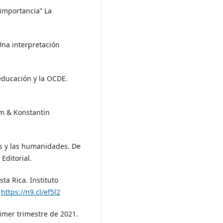
n importancia” La
 Una interpretación
 educación y la OCDE.
im & Konstantin
as y las humanidades. De
 Editorial.
ta Rica. Instituto
.
https://n9.cl/ef5l2
imer trimestre de 2021.