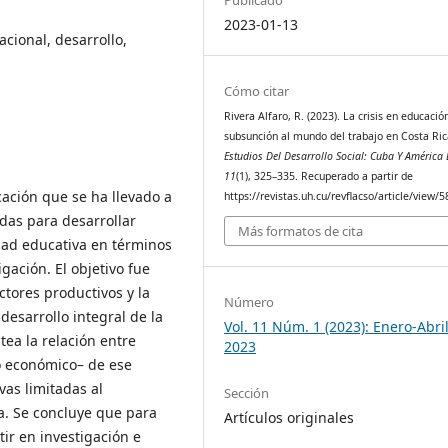
2023-01-13
acional, desarrollo,
Cómo citar
Rivera Alfaro, R. (2023). La crisis en educació
subsunción al mundo del trabajo en Costa Ric
Estudios Del Desarrollo Social: Cuba Y América 
11
(1), 325–335. Recuperado a partir de
cación que se ha llevado a
https://revistas.uh.cu/revflacso/article/view/5
das para desarrollar
Más formatos de cita
idad educativa en términos
gación. El objetivo fue
tores productivos y la
Número
desarrollo integral de la
Vol. 11 Núm. 1 (2023): Enero-Abril
tea la relación entre
2023
lo económico– de ese
vas limitadas al
Sección
a. Se concluye que para
Artículos originales
tir en investigación e