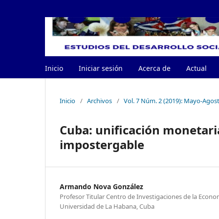
Inicio
Iniciar sesión
Acerca de
Actual
Inicio
/
Archivos
/
Vol. 7 Núm. 2 (2019): Mayo-Agos
Cuba: unificación monetaria
impostergable
Armando Nova González
Profesor Titular Centro de Investigaciones de la Econo
Universidad de La Habana, Cuba