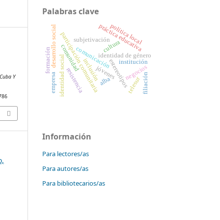
Palabras clave
política local
práctica educativa
desarrollo social
participación comunitaria
subjetivación
cultura
comunidad
comunicación
formación
identidad de género
identidad social
inclusión
estereotipos
institución
negocios
jóvenes
resistencia
filiación
empresa
 Cuba Y
telesur
alba
5786
Información
Para lectores/as
o,
Para autores/as
Para bibliotecarios/as