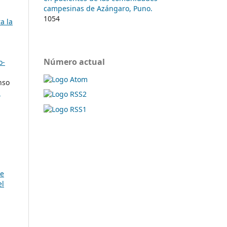
campesinas de Azángaro, Puno.
1054
a la
Número actual
o-
nso
l
ue
el