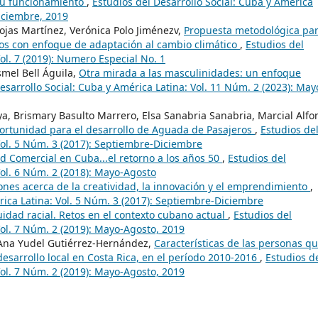
 su funcionamiento
,
Estudios del Desarrollo Social: Cuba y América
Diciembre, 2019
Rojas Martínez, Verónica Polo Jiménezv,
Propuesta metodológica par
tos con enfoque de adaptación al cambio climático
,
Estudios del
Vol. 7 (2019): Numero Especial No. 1
smel Bell Águila,
Otra mirada a las masculinidades: un enfoque
esarrollo Social: Cuba y América Latina: Vol. 11 Núm. 2 (2023): May
ya, Brismary Basulto Marrero, Elsa Sanabria Sanabria, Marcial Alfo
ortunidad para el desarrollo de Aguada de Pasajeros
,
Estudios de
Vol. 5 Núm. 3 (2017): Septiembre-Diciembre
d Comercial en Cuba...el retorno a los años 50
,
Estudios del
Vol. 6 Núm. 2 (2018): Mayo-Agosto
ones acerca de la creatividad, la innovación y el emprendimiento
,
rica Latina: Vol. 5 Núm. 3 (2017): Septiembre-Diciembre
quidad racial. Retos en el contexto cubano actual
,
Estudios del
Vol. 7 Núm. 2 (2019): Mayo-Agosto, 2019
 Ana Yudel Gutiérrez-Hernández,
Características de las personas q
desarrollo local en Costa Rica, en el período 2010-2016
,
Estudios d
Vol. 7 Núm. 2 (2019): Mayo-Agosto, 2019