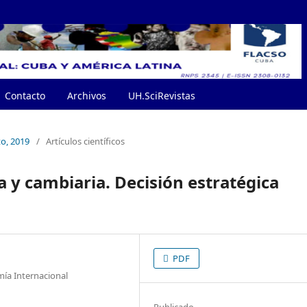
Contacto
Archivos
UH.SciRevistas
to, 2019
/
Artículos científicos
 y cambiaria. Decisión estratégica
PDF
mía Internacional
Publicado