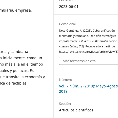
2023-06-01
ambiaria, empresa,
Cómo citar
Nova González, A. (2023). Cuba: unificación
monetaria y cambiaria. Decisión estratégica
impostergable.
Estudios Del Desarrollo Social:
América Latina
,
7
(2). Recuperado a partir de
aria y cambiaria
https://revistas.uh.cu/revflacso/article/view/
da inicialmente, como un
Más formatos de cita
ho más allá en el tiempo
ales y políticas. Es
que transita la economía y
Número
ca de factibles
Vol. 7 Núm. 2 (2019): Mayo-Agost
2019
Sección
Artículos científicos