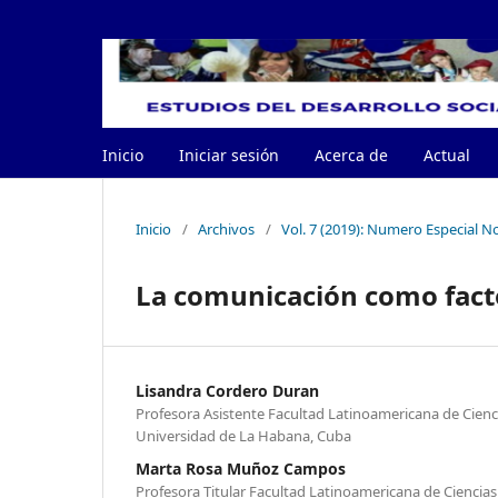
Inicio
Iniciar sesión
Acerca de
Actual
Inicio
/
Archivos
/
Vol. 7 (2019): Numero Especial No
La comunicación como facto
Lisandra Cordero Duran
Profesora Asistente Facultad Latinoamericana de Cienc
Universidad de La Habana, Cuba
Marta Rosa Muñoz Campos
Profesora Titular Facultad Latinoamericana de Ciencia