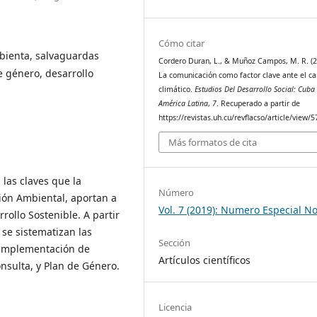
Cómo citar
bienta, salvaguardas
Cordero Duran, L., & Muñoz Campos, M. R. (2
e género, desarrollo
La comunicación como factor clave ante el c
climático.
Estudios Del Desarrollo Social: Cuba
América Latina
,
7
. Recuperado a partir de
https://revistas.uh.cu/revflacso/article/view/
Más formatos de cita
 las claves que la
Número
ión Ambiental, aportan a
Vol. 7 (2019): Numero Especial No
ollo Sostenible. A partir
se sistematizan las
Sección
 implementación de
Artículos científicos
nsulta, y Plan de Género.
Licencia