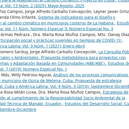
na: Vol. 13 Núm. 2 (2025): Mayo-Agosto, 2025
oz Campos, Jorge Alfredo Carballo Concepción, Leyner Javier Ortiz
manda Olmo Infante,
Sistema de indicadores para el diseño y
ón al cambio climático en municipios costeros de La Habana
,
Estud
ina: Vol. 11 Núm. Número Especial 3: Número Especial No. 3
lle Armas Pedraza , Dra. Marta Rosa Muñoz Campos, MSc. Danay Día
ticipación social y prácticas juveniles en tiempos de COVID-19
,
ica Latina: Vol. 9 Núm. 1 (2021): Enero-Abril
omero Sarduy, Jorge Alfredo Carballo Concepción,
La Consulta Púb
iales y Ambientales. Propuesta metodológica para proyectos con
temas y Adaptación Basada en Comunidades (ABE/ABC)
,
Estudios d
Vol. 7 (2019): Numero Especial No. 1
Más, Willy Pedroso Aguiar,
Análisis de los procesos comunicativos
el municipio de Güira de Melena, Cuba. Propuesta de estrategia
al: Cuba y América Latina: Vol. 4 Núm. 3 (2016): Septiembre-Diciem
ría Rosa Milán Licea, Dra. Marta Rosa Muñoz Campos,
Estrategia de
ión al cumplimiento de la Responsabilidad Socio Ambiental de la
sidad Técnica de Manabí, Ecuador
,
Estudios del Desarrollo Social: C
eptiembre-Diciembre