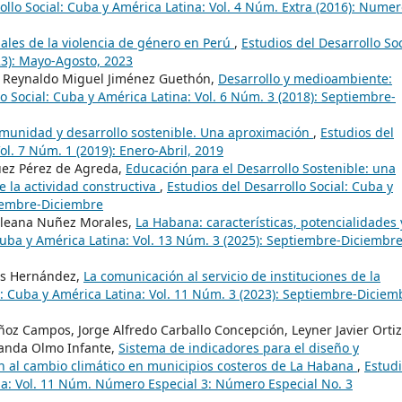
ollo Social: Cuba y América Latina: Vol. 4 Núm. Extra (2016): Nume
iales de la violencia de género en Perú
,
Estudios del Desarrollo Soc
23): Mayo-Agosto, 2023
r. Reynaldo Miguel Jiménez Guethón,
Desarrollo y medioambiente:
o Social: Cuba y América Latina: Vol. 6 Núm. 3 (2018): Septiembre-
omunidad y desarrollo sostenible. Una aproximación
,
Estudios del
ol. 7 Núm. 1 (2019): Enero-Abril, 2019
uez Pérez de Agreda,
Educación para el Desarrollo Sostenible: una
e la actividad constructiva
,
Estudios del Desarrollo Social: Cuba y
tiembre-Diciembre
 Ileana Nuñez Morales,
La Habana: características, potencialidades 
 Cuba y América Latina: Vol. 13 Núm. 3 (2025): Septiembre-Diciembre
las Hernández,
La comunicación al servicio de instituciones de la
l: Cuba y América Latina: Vol. 11 Núm. 3 (2023): Septiembre-Diciem
oz Campos, Jorge Alfredo Carballo Concepción, Leyner Javier Ortiz
manda Olmo Infante,
Sistema de indicadores para el diseño y
ón al cambio climático en municipios costeros de La Habana
,
Estud
ina: Vol. 11 Núm. Número Especial 3: Número Especial No. 3