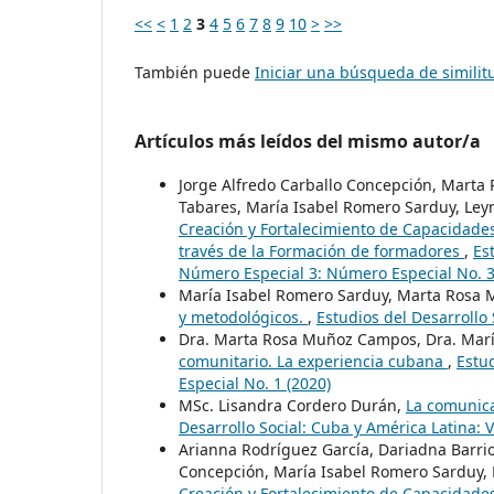
<<
<
1
2
3
4
5
6
7
8
9
10
>
>>
También puede
Iniciar una búsqueda de simili
Artículos más leídos del mismo autor/a
Jorge Alfredo Carballo Concepción, Marta
Tabares, María Isabel Romero Sarduy, Ley
Creación y Fortalecimiento de Capacidades
través de la Formación de formadores
,
Es
Número Especial 3: Número Especial No. 
María Isabel Romero Sarduy, Marta Rosa
y metodológicos.
,
Estudios del Desarrollo 
Dra. Marta Rosa Muñoz Campos, Dra. Marí
comunitario. La experiencia cubana
,
Estu
Especial No. 1 (2020)
MSc. Lisandra Cordero Durán,
La comunica
Desarrollo Social: Cuba y América Latina: 
Arianna Rodríguez García, Dariadna Barri
Concepción, María Isabel Romero Sarduy, 
Creación y Fortalecimiento de Capacidades