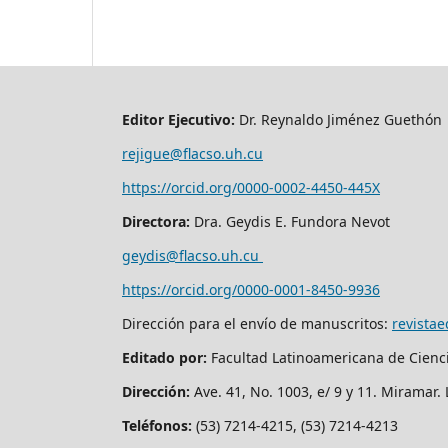
Editor Ejecutivo:
Dr. Reynaldo Jiménez Guethón
rejigue@flacso.uh.cu
https://orcid.org/0000-0002-4450-445X
Directora:
Dra. Geydis E. Fundora Nevot
geydis@flacso.uh.cu
https://orcid.org/
0000-0001-8450-9936
Dirección para el envío de manuscritos:
revista
Editado por:
Facultad Latinoamericana de Cienc
Dirección:
Ave. 41, No. 1003, e/ 9 y 11. Miramar
Teléfonos:
(53) 7214-4215, (53) 7214-4213