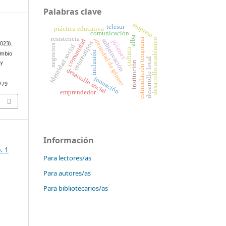
Palabras clave
empresa
telesur
práctica educativa
comunicación
alba
resistencia
identidad de género
estimulación temprana
desarrollo académico
subjetivación
comunidad
jóvenes
estereotipos
023).
identidad social
negocios
cultura
inclusión
ambio
desarrollo local
institución
 Y
desarrollo social
formación
5779
emprendedor
Información
. 1
Para lectores/as
Para autores/as
Para bibliotecarios/as