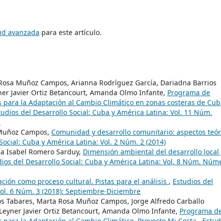
tud avanzada
para este artículo.
 Rosa Muñoz Campos, Arianna Rodríguez García, Dariadna Barrios
ner Javier Ortiz Betancourt, Amanda Olmo Infante,
Programa de
 para la Adaptación al Cambio Climático en zonas costeras de Cub
tudios del Desarrollo Social: Cuba y América Latina: Vol. 11 Núm.
3
 Muñoz Campos,
Comunidad y desarrollo comunitario: aspectos teór
Social: Cuba y América Latina: Vol. 2 Núm. 2 (2014)
a Isabel Romero Sarduy,
Dimensión ambiental del desarrollo local
dios del Desarrollo Social: Cuba y América Latina: Vol. 8 Núm. Núm
ción como proceso cultural. Pistas para el análisis
,
Estudios del
Vol. 6 Núm. 3 (2018): Septiembre-Diciembre
os Tabares, Marta Rosa Muñoz Campos, Jorge Alfredo Carballo
Leyner Javier Ortiz Betancourt, Amanda Olmo Infante,
Programa d
 para la Adaptación al Cambio Climático. Proyecto Mi Costa
,
Estud