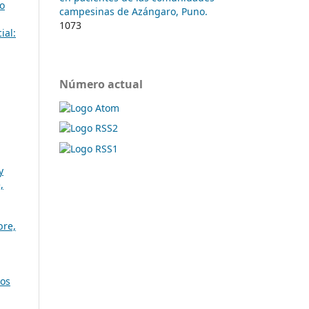
ro
campesinas de Azángaro, Puno.
1073
ial:
Número actual
y
,
bre,
ios