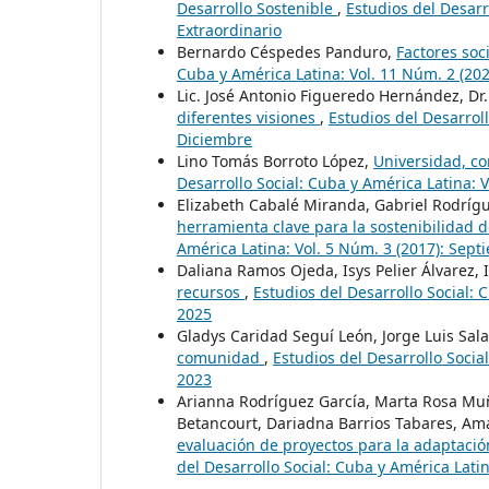
Desarrollo Sostenible
,
Estudios del Desarr
Extraordinario
Bernardo Céspedes Panduro,
Factores soc
Cuba y América Latina: Vol. 11 Núm. 2 (20
Lic. José Antonio Figueredo Hernández, D
diferentes visiones
,
Estudios del Desarroll
Diciembre
Lino Tomás Borroto López,
Universidad, c
Desarrollo Social: Cuba y América Latina: V
Elizabeth Cabalé Miranda, Gabriel Rodríg
herramienta clave para la sostenibilidad d
América Latina: Vol. 5 Núm. 3 (2017): Sep
Daliana Ramos Ojeda, Isys Pelier Álvarez,
recursos
,
Estudios del Desarrollo Social:
2025
Gladys Caridad Seguí León, Jorge Luis Sa
comunidad
,
Estudios del Desarrollo Socia
2023
Arianna Rodríguez García, Marta Rosa Muñ
Betancourt, Dariadna Barrios Tabares, A
evaluación de proyectos para la adaptaci
del Desarrollo Social: Cuba y América Lat