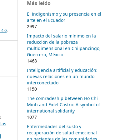
Más leído
El indigenismo y su presencia en el
arte en el Ecuador
2997
 4.0
.
Impacto del salario mínimo en la
reducción de la pobreza
multidimensional en Chilpancingo,
Guerrero, México
1468
Inteligencia artificial y educación:
nuevas relaciones en un mundo
interconectado
1150
The comradeship between Ho Chi
Minh and Fidel Castro: A symbol of
international solidarity
1077
o
las
Enfermedades del susto y
recuperación de salud emocional
l
en pacientes de las comunidades