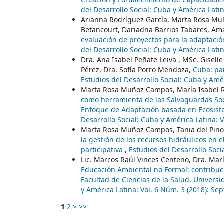
del Desarrollo Social: Cuba y América Lati
Arianna Rodríguez García, Marta Rosa Muñ
Betancourt, Dariadna Barrios Tabares, A
evaluación de proyectos para la adaptaci
del Desarrollo Social: Cuba y América Lat
Dra. Ana Isabel Peñate Leiva , MSc. Gise
Pérez, Dra. Sofía Porro Mendoza,
Cuba: par
Estudios del Desarrollo Social: Cuba y Amér
Marta Rosa Muñoz Campos, María Isabel R
como herramienta de las Salvaguardas Soc
Enfoque de Adaptación basada en Ecosis
Desarrollo Social: Cuba y América Latina: 
Marta Rosa Muñoz Campos, Tania del Pino 
la gestión de los recursos hidráulicos en 
participativa
,
Estudios del Desarrollo Soci
Lic. Marcos Raúl Vinces Centeno, Dra. Ma
Educación Ambiental no Formal: contribuc
Facultad de Ciencias de la Salud, Univer
y América Latina: Vol. 6 Núm. 3 (2018): S
1
2
>
>>