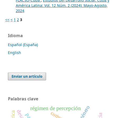
FLACSO-Cuba
,
Estudios del Desarrollo Social: Cuba y
América Latina: Vol. 12 Núm. 2 (2024): Mayo-Agosto,
2024
<<
<
1
2
3
Idioma
Español (España)
English
Enviar un artículo
Palabras clave
régimen de percepción