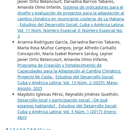
Javier Ortiz Betancourt, Dariadna Barrios Tabares,
Amanda Olmo Infante,
Sistema de indicadores para el
diseño y evaluación de proyectos para la adaptación al
cambio climático en municipios costeros de La Habana
,
Estudios del Desarrollo Social: Cuba y América Latina:
Vol. 11 Núm. Número Especial 3: Número Especial No.
3
Arianna Rodríguez García, Dariadna Barrios Tabares,
Marta Rosa Muñoz Campos, Jorge Alfredo Carballo
Concepción, María Isabel Romero Sarduy, Leyner
Javier Ortiz Betancourt, Amanda Olmo Infante,
Programa de Creación y Fortalecimiento de
Capacidades para la Adaptación al Cambio Climático.
Proyecto Mi Costa
,
Estudios del Desarrollo Social:
Cuba y América Latina: Vol. 13 Núm. 2 (2025): Mayo-
Agosto, 2025
Maydolis Iglesias Pérez, Reynaldo Jiménez Guethón,
Desarrollo local y participación social. ¿De qué
estamos hablando?
,
Estudios del Desarrollo Social:
Cuba y América Latina: Vol. 5 Núm. 1 (2017): Enero-
Abril
1
2
3
4
5
6
7
8
9
10
>
>>