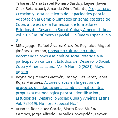
Tabares, María Isabel Romero Sarduy, Leyner Javier
Ortiz Betancourt, Amanda Olmo Infante,
Programa de
Creación y Fortalecimiento de Capacidades para la
Adaptación al Cambio Climático en zonas costeras de
Cuba, a través de la Formación de formadores
,
Estudios del Desarrollo Social: Cuba y América Latina:
Vol. 11 Núm. Número Especial 3: Número Especial No.
3
MSc. Jagger Rafael Álvarez Cruz, Dr. Reynaldo Miguel
Jiménez Guethón,
Consumo cultural en Cuba.
Recomendaciones a la política social referida a la
participación cultural
,
Estudios del Desarrollo Social:
Cuba y América Latina: Vol. 9 Núm. 2 (2021): Mayo-
Agosto
Reynaldo Jiménez Guethón, Danay Díaz Pérez, Janet
Rojas Martínez,
Actores claves en la gestión de
proyectos de adaptación al cambio climático. Una
propuesta metodológica para su identificación
,
Estudios del Desarrollo Social: Cuba y América Latina:
Vol. 7 (2019): Numero Especial No. 1
Arianna Rodríguez García, Marta Rosa Muñoz
Campos, Jorge Alfredo Carballo Concepción, Leyner