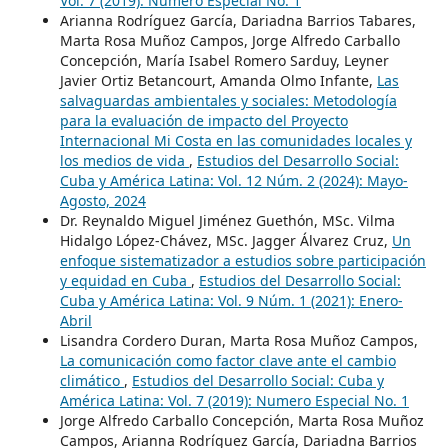
Vol. 7 (2019): Numero Especial No. 1
Arianna Rodríguez García, Dariadna Barrios Tabares,
Marta Rosa Muñoz Campos, Jorge Alfredo Carballo
Concepción, María Isabel Romero Sarduy, Leyner
Javier Ortiz Betancourt, Amanda Olmo Infante,
Las
salvaguardas ambientales y sociales: Metodología
para la evaluación de impacto del Proyecto
Internacional Mi Costa en las comunidades locales y
los medios de vida
,
Estudios del Desarrollo Social:
Cuba y América Latina: Vol. 12 Núm. 2 (2024): Mayo-
Agosto, 2024
Dr. Reynaldo Miguel Jiménez Guethón, MSc. Vilma
Hidalgo López-Chávez, MSc. Jagger Álvarez Cruz,
Un
enfoque sistematizador a estudios sobre participación
y equidad en Cuba
,
Estudios del Desarrollo Social:
Cuba y América Latina: Vol. 9 Núm. 1 (2021): Enero-
Abril
Lisandra Cordero Duran, Marta Rosa Muñoz Campos,
La comunicación como factor clave ante el cambio
climático
,
Estudios del Desarrollo Social: Cuba y
América Latina: Vol. 7 (2019): Numero Especial No. 1
Jorge Alfredo Carballo Concepción, Marta Rosa Muñoz
Campos, Arianna Rodríguez García, Dariadna Barrios