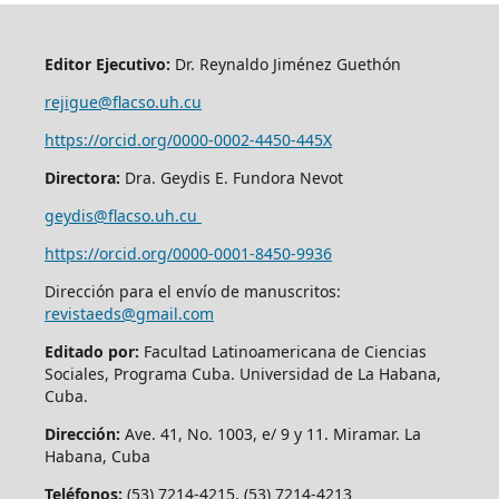
Editor Ejecutivo:
Dr. Reynaldo Jiménez Guethón
rejigue@flacso.uh.cu
https://orcid.org/0000-0002-4450-445X
Directora:
Dra. Geydis E. Fundora Nevot
geydis@flacso.uh.cu
https://orcid.org/
0000-0001-8450-9936
Dirección para el envío de manuscritos:
revistaeds@gmail.com
Editado por:
Facultad Latinoamericana de Ciencias
Sociales, Programa Cuba. Universidad de La Habana,
Cuba.
Dirección:
Ave. 41, No. 1003, e/ 9 y 11. Miramar. La
Habana, Cuba
Teléfonos:
(53) 7214-4215, (53) 7214-4213