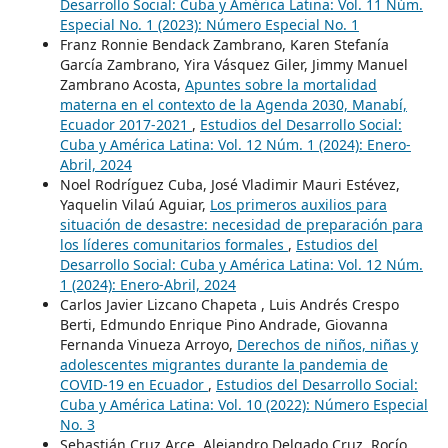
Desarrollo Social: Cuba y América Latina: Vol. 11 Núm.
Especial No. 1 (2023): Número Especial No. 1
Franz Ronnie Bendack Zambrano, Karen Stefanía
García Zambrano, Yira Vásquez Giler, Jimmy Manuel
Zambrano Acosta,
Apuntes sobre la mortalidad
materna en el contexto de la Agenda 2030, Manabí,
Ecuador 2017-2021
,
Estudios del Desarrollo Social:
Cuba y América Latina: Vol. 12 Núm. 1 (2024): Enero-
Abril, 2024
Noel Rodríguez Cuba, José Vladimir Mauri Estévez,
Yaquelin Vilaú Aguiar,
Los primeros auxilios para
situación de desastre: necesidad de preparación para
los líderes comunitarios formales
,
Estudios del
Desarrollo Social: Cuba y América Latina: Vol. 12 Núm.
1 (2024): Enero-Abril, 2024
Carlos Javier Lizcano Chapeta , Luis Andrés Crespo
Berti, Edmundo Enrique Pino Andrade, Giovanna
Fernanda Vinueza Arroyo,
Derechos de niños, niñas y
adolescentes migrantes durante la pandemia de
COVID-19 en Ecuador
,
Estudios del Desarrollo Social:
Cuba y América Latina: Vol. 10 (2022): Número Especial
No. 3
Sebastián Cruz Arce, Alejandro Delgado Cruz, Rocío