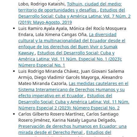
Lobo, Rodrigo Kataishi,
Tolhuin, ciudad del medio:
territorio de oportunidades y desafíos
,
Estudios del
Desarrollo Social: Cuba y América Latina: Vol. 7 Núm. 2
(2019): Mayo-Agosto, 2019
Luis Ramiro Ayala Ayala, Mónica del Rocío Mosquera
Endara, Lola Ximena Cangas Oña,
La diversidad
cultural y la multinacionalidad del Ecuador desde el
enfoque de los derechos del Buen Vivir o Sumak
Kawsay
,
Estudios del Desarrollo Social: Cuba y
América Latina: Vol. 11 Núm. Especial No. 1 (2023):
Número Especial No. 1
Luis Rodrigo Miranda Chávez, Juan Giovani Sailema
Armijo, Diego Vladimir Garcés Mayorga, Alexandro
Mateo Miranda Cazorla,
Las medidas cautelares en el
Sistema Interamericano de Derechos Humanos y su
efecto imperativo en el Ecuador
,
Estudios del
Desarrollo Social: Cuba y América Latina: Vol. 11 Núm.
Número Especial 2 (2023): Número Especial No. 2
Carlos Gilberto Rosero Martínez, Carlos Santiago
Rosero Jiménez, Karina Nataly Laguna Delgado,
Preservación de derechos humanos en Ecuador: una
mirada desde el Derecho Penal
,
Estudios del