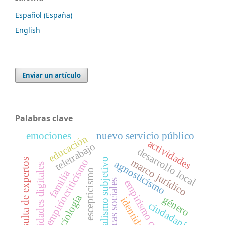
Español (España)
English
Enviar un artículo
Palabras clave
emociones
nuevo servicio público
educación
actividades
teletrabajo
desarrollo local
dealismo subjetivo
marco jurídico
consulta de expertos
empiriocriticismo
agnosticismo
habilidades digitales
escepticismo
familia
políticas sociales
empirismo crítico
sociología
género
identidad
ciudadanía