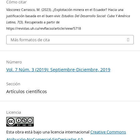
Cómo citar
Vásconez Carrasco, M. (2023). ¿Explotación minera en el Ecuador? Hacia una
justificación basada en el buen vivir.
Estudios Del Desarrollo Social: Cuba Y América
Latina
,
7
(3). Recuperado a partir de
https://revistas.uh.cu/revflacso/article/view/5718
Más formatos de cita
Número
Vol. 7 Núm. 3 (2019): Septiembre-Diciembre, 2019
Sección
Artículos científicos
Licencia
Esta obra está bajo una licencia internacional
Creative Commons
Atribución-NoComercial-SinDerivadas 4.0
.