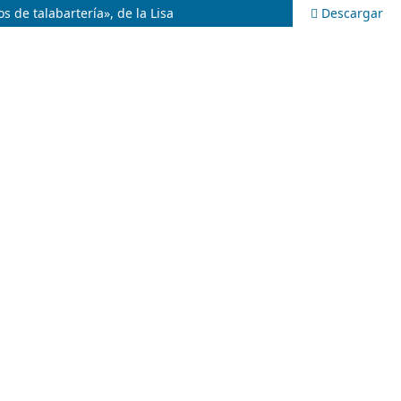
 de talabartería», de la Lisa
Descargar