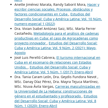
Anette Jiménez Marata, Randy Saborit Mora,
Hacer y
escribir ciencias sociales. Procesos, obstáculos y
factores condicionantes en Cuba
,
Estudios del
Desarrollo Social: Cuba y América Latina: Vol. 10 Núm.
numero especial 1 (2022)
Dra. Vivian Isabel Antúnez Saiz, MSc. Marta Ferrer
Castañedo,
Metodología para el análisis de cadenas
productivas en Cuba: el caso de Agrocadenas como
proyecto innovador
,
Estudios del Desarrollo Social:
Cuba y América Latina: Vol. 9 Núm. 2 (2021): Mayo-
Agosto
José Luis Perelló Cabrera,
El turismo internacional en
Cuba en el escenario de relaciones con Estados
Unidos.
,
Estudios del Desarrollo Social: Cuba y
América Latina: Vol. 5 Núm. 1 (2017): Enero-Abril
Dra. Tania Caram León, Dra. Geydis Fundora Nevot ,
MSc. Danay Díaz Pérez, Dra. Mayra Tejuca Martínez,
MSc. Niuva Ávila Vargas,
Carreras masculinizadas en
la Universidad de La Habana: construcciones de
género en el estudiantado y profesorado
,
Estudios
del Desarrollo Social: Cuba y América Latina: Vol. 8
Núm. 1 (2020): Enero-Abril