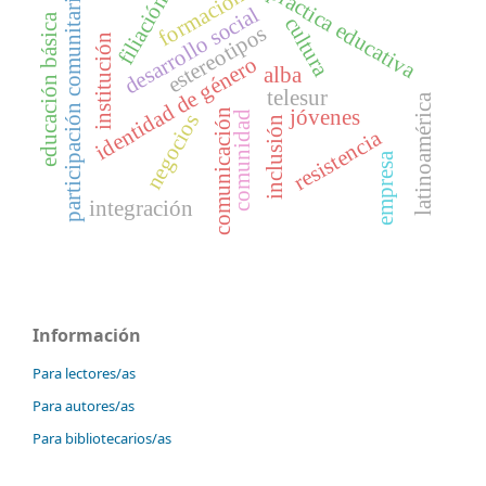
práctica educativa
formación
participación comunitaria
filiación
desarrollo social
educación básica
cultura
estereotipos
institución
identidad de género
alba
telesur
latinoamérica
jóvenes
comunicación
comunidad
negocios
inclusión
resistencia
empresa
integración
Información
Para lectores/as
Para autores/as
Para bibliotecarios/as