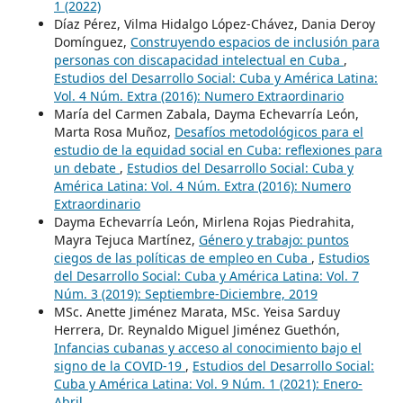
1 (2022)
Díaz Pérez, Vilma Hidalgo López-Chávez, Dania Deroy
Domínguez,
Construyendo espacios de inclusión para
personas con discapacidad intelectual en Cuba
,
Estudios del Desarrollo Social: Cuba y América Latina:
Vol. 4 Núm. Extra (2016): Numero Extraordinario
María del Carmen Zabala, Dayma Echevarría León,
Marta Rosa Muñoz,
Desafíos metodológicos para el
estudio de la equidad social en Cuba: reflexiones para
un debate
,
Estudios del Desarrollo Social: Cuba y
América Latina: Vol. 4 Núm. Extra (2016): Numero
Extraordinario
Dayma Echevarría León, Mirlena Rojas Piedrahita,
Mayra Tejuca Martínez,
Género y trabajo: puntos
ciegos de las políticas de empleo en Cuba
,
Estudios
del Desarrollo Social: Cuba y América Latina: Vol. 7
Núm. 3 (2019): Septiembre-Diciembre, 2019
MSc. Anette Jiménez Marata, MSc. Yeisa Sarduy
Herrera, Dr. Reynaldo Miguel Jiménez Guethón,
Infancias cubanas y acceso al conocimiento bajo el
signo de la COVID-19
,
Estudios del Desarrollo Social:
Cuba y América Latina: Vol. 9 Núm. 1 (2021): Enero-
Abril