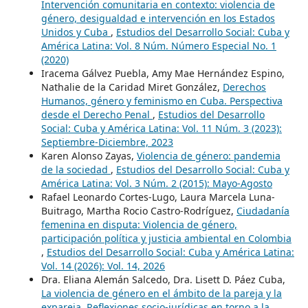
Intervención comunitaria en contexto: violencia de
género, desigualdad e intervención en los Estados
Unidos y Cuba
,
Estudios del Desarrollo Social: Cuba y
América Latina: Vol. 8 Núm. Número Especial No. 1
(2020)
Iracema Gálvez Puebla, Amy Mae Hernández Espino,
Nathalie de la Caridad Miret González,
Derechos
Humanos, género y feminismo en Cuba. Perspectiva
desde el Derecho Penal
,
Estudios del Desarrollo
Social: Cuba y América Latina: Vol. 11 Núm. 3 (2023):
Septiembre-Diciembre, 2023
Karen Alonso Zayas,
Violencia de género: pandemia
de la sociedad
,
Estudios del Desarrollo Social: Cuba y
América Latina: Vol. 3 Núm. 2 (2015): Mayo-Agosto
Rafael Leonardo Cortes-Lugo, Laura Marcela Luna-
Buitrago, Martha Rocio Castro-Rodríguez,
Ciudadanía
femenina en disputa: Violencia de género,
participación política y justicia ambiental en Colombia
,
Estudios del Desarrollo Social: Cuba y América Latina:
Vol. 14 (2026): Vol. 14, 2026
Dra. Eliana Alemán Salcedo, Dra. Lisett D. Páez Cuba,
La violencia de género en el ámbito de la pareja y la
expareja. Reflexiones socio-jurídicas en torno a la