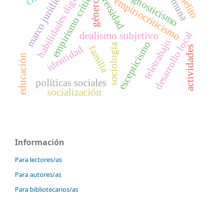
habilidades digitales
diversidad
demuna
empirismo crítico
marco jurídico
agnosticismo
delito
empiriocriticismo
género
desarrollo local
dealismo subjetivo
teletrabajo
escepticismo
sociología
familia
identidad
actividades
educación
políticas sociales
socialización
Información
Para lectores/as
Para autores/as
Para bibliotecarios/as