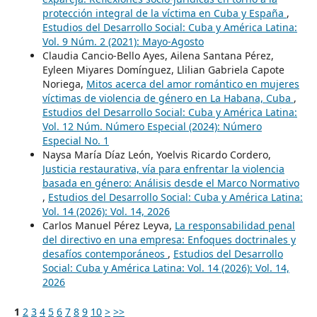
protección integral de la víctima en Cuba y España
,
Estudios del Desarrollo Social: Cuba y América Latina:
Vol. 9 Núm. 2 (2021): Mayo-Agosto
Claudia Cancio-Bello Ayes, Ailena Santana Pérez,
Eyleen Miyares Domínguez, Llilian Gabriela Capote
Noriega,
Mitos acerca del amor romántico en mujeres
víctimas de violencia de género en La Habana, Cuba
,
Estudios del Desarrollo Social: Cuba y América Latina:
Vol. 12 Núm. Número Especial (2024): Número
Especial No. 1
Naysa María Díaz León, Yoelvis Ricardo Cordero,
Justicia restaurativa, vía para enfrentar la violencia
basada en género: Análisis desde el Marco Normativo
,
Estudios del Desarrollo Social: Cuba y América Latina:
Vol. 14 (2026): Vol. 14, 2026
Carlos Manuel Pérez Leyva,
La responsabilidad penal
del directivo en una empresa: Enfoques doctrinales y
desafíos contemporáneos
,
Estudios del Desarrollo
Social: Cuba y América Latina: Vol. 14 (2026): Vol. 14,
2026
1
2
3
4
5
6
7
8
9
10
>
>>