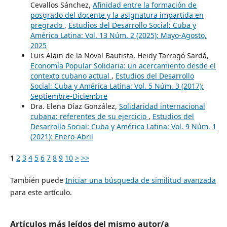
Cevallos Sánchez,
Afinidad entre la formación de
posgrado del docente y la asignatura impartida en
pregrado
,
Estudios del Desarrollo Social: Cuba y
América Latina: Vol. 13 Núm. 2 (2025): Mayo-Agosto,
2025
Luis Alain de la Noval Bautista, Heidy Tarragó Sardá,
Economía Popular Solidaria: un acercamiento desde el
contexto cubano actual
,
Estudios del Desarrollo
Social: Cuba y América Latina: Vol. 5 Núm. 3 (2017):
Septiembre-Diciembre
Dra. Elena Díaz González,
Solidaridad internacional
cubana: referentes de su ejercicio
,
Estudios del
Desarrollo Social: Cuba y América Latina: Vol. 9 Núm. 1
(2021): Enero-Abril
1
2
3
4
5
6
7
8
9
10
>
>>
También puede
Iniciar una búsqueda de similitud avanzada
para este artículo.
Artículos más leídos del mismo autor/a