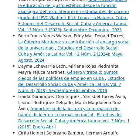
la educación del gusto estético desde la función
axiológica del texto literario en estudiantes de onceno
grado del IPVC Vladimir Ilich Lenin, La Habana, Cuba
,
Estudios del Desarrollo Social: Cuba y América Latina:
Vol. 13 Núm. 3 (2025): Septiembre-Diciembre, 2025
Berta Irailis Yanes Watson, Eddy Mac Donald Torres,
La Cátedra Martiana: su contribución al encargo social
de la universidad
,
Estudios del Desarrollo Social:
Cuba y América Latina: Vol. 12 Núm. 2 (2024): Mayo-
Agosto, 2024
Dayma Echevarría León, Mirlena Rojas Piedrahita,
Mayra Tejuca Martínez,
Género y trabajo: puntos
ciegos de las políticas de empleo en Cuba
,
Estudios
del Desarrollo Social: Cuba y América Latina: Vol. 7
Núm. 3 (2019): Septiembre-Diciembre, 2019
Iraida Domínguez Domínguez , Yanisbel Torres Ávila,
Leonor Rodríguez Delgado, María Magdalena Ruiz
Ávila,
Importancia de la lectura y la formación del
hábito de leer en la formación inicial
,
Estudios del
Desarrollo Social: Cuba y América Latina: Vol. 3 Núm. 1
(2015): Enero-Abril
Cirilo Heinert Solórzano Zamora, Herman Arnulfo