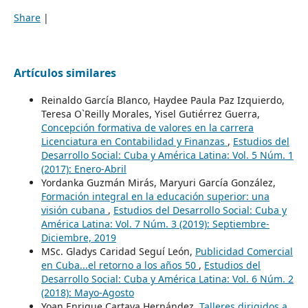
Share
|
Artículos similares
Reinaldo García Blanco, Haydee Paula Paz Izquierdo,
Teresa O`Reilly Morales, Yisel Gutiérrez Guerra,
Concepción formativa de valores en la carrera
Licenciatura en Contabilidad y Finanzas
,
Estudios del
Desarrollo Social: Cuba y América Latina: Vol. 5 Núm. 1
(2017): Enero-Abril
Yordanka Guzmán Mirás, Maryuri García González,
Formación integral en la educación superior: una
visión cubana
,
Estudios del Desarrollo Social: Cuba y
América Latina: Vol. 7 Núm. 3 (2019): Septiembre-
Diciembre, 2019
MSc. Gladys Caridad Seguí León,
Publicidad Comercial
en Cuba...el retorno a los años 50
,
Estudios del
Desarrollo Social: Cuba y América Latina: Vol. 6 Núm. 2
(2018): Mayo-Agosto
Yoan Enrique Cartaya Hernández,
Talleres dirigidos a