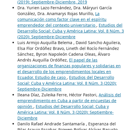
(2019): Septiembre-Diciembre, 2019
Dra. Yurien Lazo Fernández, Dra. Máryuri García
González, Dra. Anamarys Rojas Murillo,
La
comunicación como factor clave en el espíritu
emprendedor del contexto universitario
,
Estudios del
Desarrollo Social: Cuba y América Latina: Vol. 8 Núm. 3
(2020): Septiembre-Diciembre
Luis Armijo Auquilla Belema , David Sancho Aguilera,
Elsa Flor Ordóñez Bravo, Lineth del Rocío Fernández
Sánchez, Byron Napoleón Cadena Oleas, Álvaro
Andrés Auquilla Ordóñez,
El papel de las
organizaciones de finanzas populares y solidarias en
el desarrollo de los emprendimientos locales en
Ecuador. Estudio de caso
,
Estudios del Desarrollo
Social: Cuba y América Latina: Vol. 8 Núm. 3 (2020):
Septiembre-Diciembre
Ileana Díaz, Zuleika Ferre, Héctor Pastori,
Análisis del
emprendimiento en Cuba a partir de encuestas de
opinión
,
Estudios del Desarrollo Social: Cuba y
América Latina: Vol. 8 Núm. 3 (2020): Septiembre-
Diciembre
Danilo Rafael Andrade Santamaría , Esperanza del
Pilar Araujo Escobar, Frowen Bolívar Alcívar Basurto,