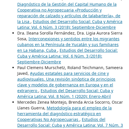
Diagnóstico de la Gestión del Capital Humano de la
Cooperativa no Agropecuaria «Producción y
reparación de calzado y artículos de talabartería», de
la Lisa
,
Estudios del Desarrollo Social: Cuba y América
Latina: Vol. 6 Núm. 3 (2018): Septiembre-Diciembre
Dra. Ileana Sorolla Fernández, Dra. Ligia Aurora Sierra
Sosa,
Interconexiones y sentidos entre los migrantes
cubanos en la Península de Yucatán y sus familiares
en La Habana, Cuba
,
Estudios del Desarrollo Social:
Cuba y América Latina: Vol. 6 Núm. 3 (2018):
Septiembre-Diciembre
Paul Clemens Murschetz, Roland Teichmann, Sameera
Javed,
Ayudas estatales para servicios de cine y
audiovisuales. Una revisión sinóptica de principios
clave y modelos de gobernanza en Europa y en el
extranjero
,
Estudios del Desarrollo Social: Cuba y
América Latina: Vol. 8 Núm. 1 (2020): Enero-Abril
Mercedes Zenea Montejo, Brenda Arcia Socorro, Oscar
Llanes Guerra,
Metodología para el empleo de la
herramienta del diagnóstico estratégico en
Cooperativas No Agropecuarias
,
Estudios del
Desarrollo Social: Cuba y América Latina: Vol. 7 Núm. 3