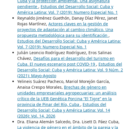
Cuba y la protección ambiental. Una asignatura
pendiente
,
Estudios del Desarrollo Social: Cuba y
América Latina: Vol. 7 (2019): Numero Especial No. 1
Reynaldo Jiménez Guethón, Danay Díaz Pérez, Janet
Rojas Martínez,
Actores claves en la gestión de
proyectos de adaptación al cambio climático. Una
propuesta metodológica para su identificación
,
Estudios del Desarrollo Social: Cuba y América Latina:
Vol. 7 (2019): Numero Especial No. 1
Julián Leoncio Rodríguez Rodríguez, Eros Salinas
Chávez,
Desafíos para el desarrollo del turismo en
Cuba. El nuevo escenario post COVID-19
,
Estudios del
Desarrollo Social: Cuba y América Latina: Vol. 9 Núm. 2
(2021): Mayo-Agosto
Yelineis Suárez Pacheco, Mariol Morejón García,
Anaisa Crespo Morales,
Brechas de género en
unidades empresariales agropecuarias: un análisis
crítico de la UEB Genética Porcina “El Tigre” en la
provincia de Pinar del Río, Cuba
,
Estudios del
Desarrollo Social: Cuba y América Latina: Vol. 14
(2026): Vol. 14, 2026
Dra. Eliana Alemán Salcedo, Dra. Lisett D. Páez Cuba,
La violencia de género en el ámbito de la pareja y la