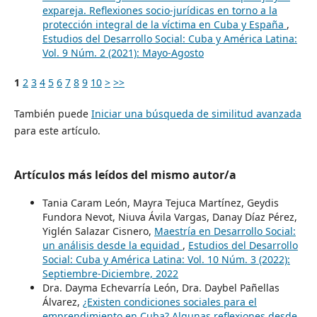
expareja. Reflexiones socio-jurídicas en torno a la
protección integral de la víctima en Cuba y España
,
Estudios del Desarrollo Social: Cuba y América Latina:
Vol. 9 Núm. 2 (2021): Mayo-Agosto
1
2
3
4
5
6
7
8
9
10
>
>>
También puede
Iniciar una búsqueda de similitud avanzada
para este artículo.
Artículos más leídos del mismo autor/a
Tania Caram León, Mayra Tejuca Martínez, Geydis
Fundora Nevot, Niuva Ávila Vargas, Danay Díaz Pérez,
Yiglén Salazar Cisnero,
Maestría en Desarrollo Social:
un análisis desde la equidad
,
Estudios del Desarrollo
Social: Cuba y América Latina: Vol. 10 Núm. 3 (2022):
Septiembre-Diciembre, 2022
Dra. Dayma Echevarría León, Dra. Daybel Pañellas
Álvarez,
¿Existen condiciones sociales para el
emprendimiento en Cuba? Algunas reflexiones desde