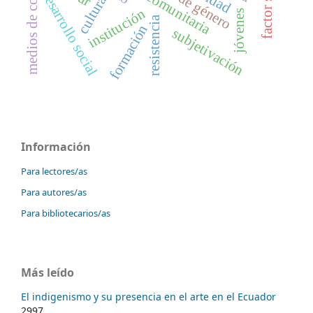
medios de comunicación
factor social
desarrollo social
cultura
institución
jóvenes
resistencia
formación
subjetivación
Información
Para lectores/as
Para autores/as
Para bibliotecarios/as
Más leído
El indigenismo y su presencia en el arte en el Ecuador
2997