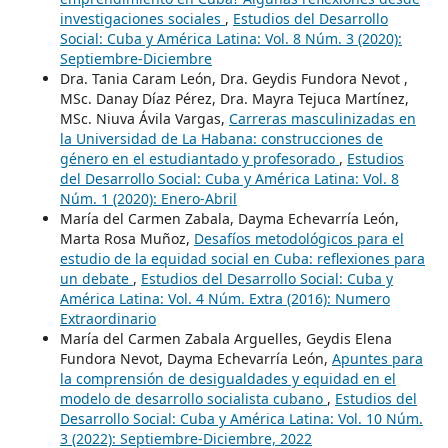
investigaciones sociales
,
Estudios del Desarrollo
Social: Cuba y América Latina: Vol. 8 Núm. 3 (2020):
Septiembre-Diciembre
Dra. Tania Caram León, Dra. Geydis Fundora Nevot ,
MSc. Danay Díaz Pérez, Dra. Mayra Tejuca Martínez,
MSc. Niuva Ávila Vargas,
Carreras masculinizadas en
la Universidad de La Habana: construcciones de
género en el estudiantado y profesorado
,
Estudios
del Desarrollo Social: Cuba y América Latina: Vol. 8
Núm. 1 (2020): Enero-Abril
María del Carmen Zabala, Dayma Echevarría León,
Marta Rosa Muñoz,
Desafíos metodológicos para el
estudio de la equidad social en Cuba: reflexiones para
un debate
,
Estudios del Desarrollo Social: Cuba y
América Latina: Vol. 4 Núm. Extra (2016): Numero
Extraordinario
María del Carmen Zabala Arguelles, Geydis Elena
Fundora Nevot, Dayma Echevarría León,
Apuntes para
la comprensión de desigualdades y equidad en el
modelo de desarrollo socialista cubano
,
Estudios del
Desarrollo Social: Cuba y América Latina: Vol. 10 Núm.
3 (2022): Septiembre-Diciembre, 2022