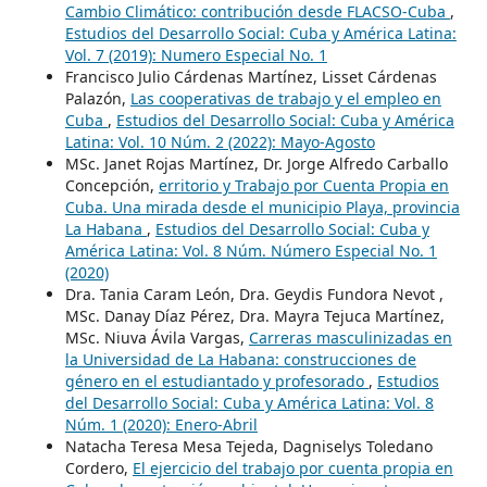
Cambio Climático: contribución desde FLACSO-Cuba
,
Estudios del Desarrollo Social: Cuba y América Latina:
Vol. 7 (2019): Numero Especial No. 1
Francisco Julio Cárdenas Martínez, Lisset Cárdenas
Palazón,
Las cooperativas de trabajo y el empleo en
Cuba
,
Estudios del Desarrollo Social: Cuba y América
Latina: Vol. 10 Núm. 2 (2022): Mayo-Agosto
MSc. Janet Rojas Martínez, Dr. Jorge Alfredo Carballo
Concepción,
erritorio y Trabajo por Cuenta Propia en
Cuba. Una mirada desde el municipio Playa, provincia
La Habana
,
Estudios del Desarrollo Social: Cuba y
América Latina: Vol. 8 Núm. Número Especial No. 1
(2020)
Dra. Tania Caram León, Dra. Geydis Fundora Nevot ,
MSc. Danay Díaz Pérez, Dra. Mayra Tejuca Martínez,
MSc. Niuva Ávila Vargas,
Carreras masculinizadas en
la Universidad de La Habana: construcciones de
género en el estudiantado y profesorado
,
Estudios
del Desarrollo Social: Cuba y América Latina: Vol. 8
Núm. 1 (2020): Enero-Abril
Natacha Teresa Mesa Tejeda, Dagniselys Toledano
Cordero,
El ejercicio del trabajo por cuenta propia en