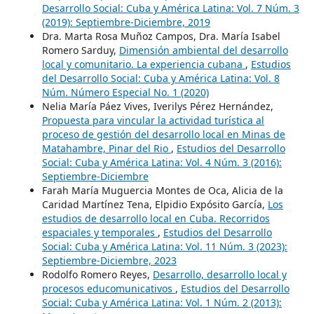
Desarrollo Social: Cuba y América Latina: Vol. 7 Núm. 3
(2019): Septiembre-Diciembre, 2019
Dra. Marta Rosa Muñoz Campos, Dra. María Isabel
Romero Sarduy,
Dimensión ambiental del desarrollo
local y comunitario. La experiencia cubana
,
Estudios
del Desarrollo Social: Cuba y América Latina: Vol. 8
Núm. Número Especial No. 1 (2020)
Nelia María Páez Vives, Iverilys Pérez Hernández,
Propuesta para vincular la actividad turística al
proceso de gestión del desarrollo local en Minas de
Matahambre, Pinar del Rio
,
Estudios del Desarrollo
Social: Cuba y América Latina: Vol. 4 Núm. 3 (2016):
Septiembre-Diciembre
Farah María Muguercia Montes de Oca, Alicia de la
Caridad Martínez Tena, Elpidio Expósito García,
Los
estudios de desarrollo local en Cuba. Recorridos
espaciales y temporales
,
Estudios del Desarrollo
Social: Cuba y América Latina: Vol. 11 Núm. 3 (2023):
Septiembre-Diciembre, 2023
Rodolfo Romero Reyes,
Desarrollo, desarrollo local y
procesos educomunicativos
,
Estudios del Desarrollo
Social: Cuba y América Latina: Vol. 1 Núm. 2 (2013):