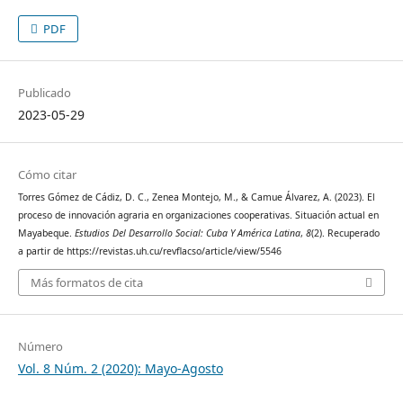
PDF
Publicado
2023-05-29
Cómo citar
Torres Gómez de Cádiz, D. C., Zenea Montejo, M., & Camue Álvarez, A. (2023). El
proceso de innovación agraria en organizaciones cooperativas. Situación actual en
Mayabeque.
Estudios Del Desarrollo Social: Cuba Y América Latina
,
8
(2). Recuperado
a partir de https://revistas.uh.cu/revflacso/article/view/5546
Más formatos de cita
Número
Vol. 8 Núm. 2 (2020): Mayo-Agosto