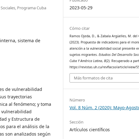
2023-05-29
s Sociales, Programa Cuba
Cómo citar
Ramos Ojeda, D., & Zabala Argüelles, M. del 
 interna, sistema de
(2023). Propuesta de indicadores para el moni
atención a la vulnerabilidad social presente e
sujetos migrantes.
Estudios Del Desarrollo Soci
Cuba Y América Latina
,
8
(2). Recuperado a part
https://revistas.uh.cu/revflacso/article/view/
Más formatos de cita
nes de vulnerabilidad
sus trayectorias
Número
nica al fenómeno; y toma
Vol. 8 Núm. 2 (2020): Mayo-Agost
a vulnerabilidad
dad y Estructura de
Sección
s para el análisis de la
Artículos científicos
rias son analizados según