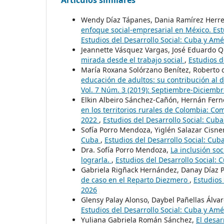
Artículos similares
Wendy Díaz Tápanes, Dania Ramírez Herre
enfoque social-empresarial en México. Es
Estudios del Desarrollo Social: Cuba y Amé
Jeannette Vásquez Vargas, José Eduardo 
mirada desde el trabajo social
,
Estudios d
María Roxana Solórzano Benítez, Roberto
educación de adultos: su contribución al d
Vol. 7 Núm. 3 (2019): Septiembre-Diciembr
Elkin Albeiro Sánchez-Cañón, Hernán Fern
en los territorios rurales de Colombia: Co
2022
,
Estudios del Desarrollo Social: Cub
Sofía Porro Mendoza, Yiglén Salazar Cisne
Cuba
,
Estudios del Desarrollo Social: Cuba
Dra. Sofía Porro Mendoza,
La inclusión so
lograrla.
,
Estudios del Desarrollo Social: 
Gabriela Rigñack Hernández, Danay Díaz 
de caso en el Reparto Diezmero
,
Estudios 
2026
Glensy Palay Alonso, Daybel Pañellas Álva
Estudios del Desarrollo Social: Cuba y Amé
Yuliana Gabriela Román Sánchez,
El desar