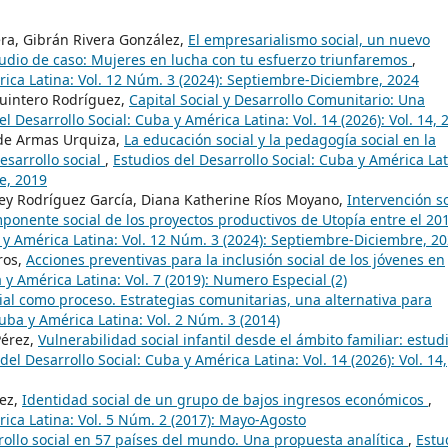
ra, Gibrán Rivera González,
El empresarialismo social, un nuevo
tudio de caso: Mujeres en lucha con tu esfuerzo triunfaremos
,
rica Latina: Vol. 12 Núm. 3 (2024): Septiembre-Diciembre, 2024
Quintero Rodríguez,
Capital Social y Desarrollo Comunitario: Una
el Desarrollo Social: Cuba y América Latina: Vol. 14 (2026): Vol. 14, 
 de Armas Urquiza,
La educación social y la pedagogía social en la
esarrollo social
,
Estudios del Desarrollo Social: Cuba y América Lat
e, 2019
ey Rodríguez García, Diana Katherine Ríos Moyano,
Intervención so
mponente social de los proyectos productivos de Utopía entre el 20
a y América Latina: Vol. 12 Núm. 3 (2024): Septiembre-Diciembre, 2
ros,
Acciones preventivas para la inclusión social de los jóvenes en
 y América Latina: Vol. 7 (2019): Numero Especial (2)
cial como proceso. Estrategias comunitarias, una alternativa para
Cuba y América Latina: Vol. 2 Núm. 3 (2014)
Pérez,
Vulnerabilidad social infantil desde el ámbito familiar: estud
del Desarrollo Social: Cuba y América Latina: Vol. 14 (2026): Vol. 14,
rez,
Identidad social de un grupo de bajos ingresos económicos
,
rica Latina: Vol. 5 Núm. 2 (2017): Mayo-Agosto
rollo social en 57 países del mundo. Una propuesta analítica
,
Estu