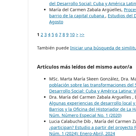
del Desarrollo Social: Cuba y América Latina
María del Carmen Zabala Argüelles,
Proce
barrio de la capital cubana
,
Estudios del 
Agosto
1
2
3
4
5
6
7
8
9
10
>
>>
También puede
Iniciar una búsqueda de simili
Artículos más leídos del mismo autor/a
MSc. Marta María Skeen González, Dra. Ma
población sobre las transformaciones del
Desarrollo Social: Cuba y América Latina: 
Dra. María del Carmen Zabala Arguelles , 
Algunas experiencias de desarrollo local y
Barrios y la Oficina del Historiador de La
Núm. Número Especial No. 1 (2020)
Lucia Calabuche Dib , María del Carmen Z
¿participan? Estudio a partir del proyect
Núm. 1 (2024): Enero-Abril, 2024