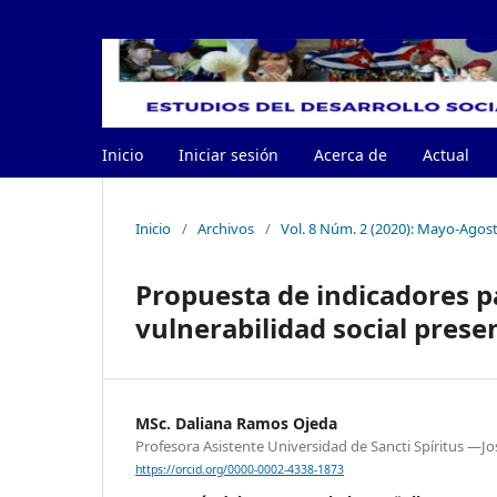
Inicio
Iniciar sesión
Acerca de
Actual
Inicio
/
Archivos
/
Vol. 8 Núm. 2 (2020): Mayo-Agos
Propuesta de indicadores pa
vulnerabilidad social prese
MSc. Daliana Ramos Ojeda
Profesora Asistente Universidad de Sancti Spíritus ―J
https://orcid.org/0000-0002-4338-1873