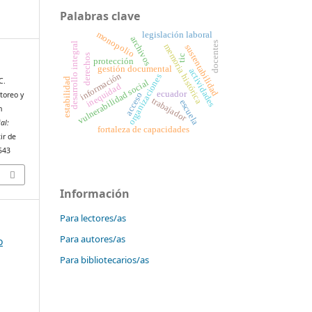
Palabras clave
monopolio
legislación laboral
archivos
docentes
desarrollo integral
memoria histórica
sustentabilidad
derechos
tic
protección
gestión documental
actividades
información
organizaciones
estabilidad
C.
vulnerabilidad social
inequidad
ecuador
toreo y
acceso
trabajador
escuela
n
al:
fortaleza de capacidades
ir de
5543
Información
Para lectores/as
Para autores/as
o
Para bibliotecarios/as