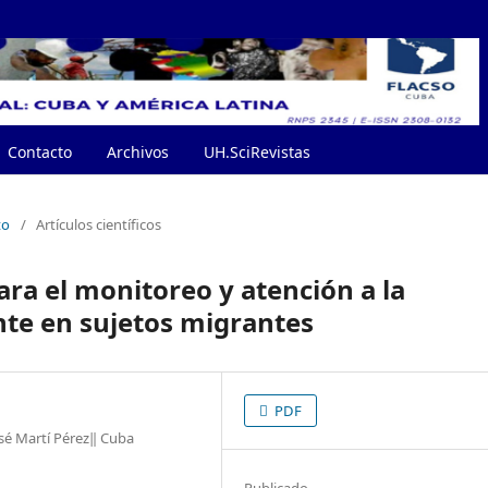
Contacto
Archivos
UH.SciRevistas
to
/
Artículos científicos
ra el monitoreo y atención a la
nte en sujetos migrantes
PDF
osé Martí Pérez‖ Cuba
Publicado