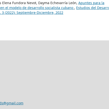
is Elena Fundora Nevot, Dayma Echevarría León,
Apuntes para la
n el modelo de desarrollo socialista cubano
,
Estudios del Desarro
m. 3 (2022): Septiembre-Diciembre, 2022
eds@gmail.com