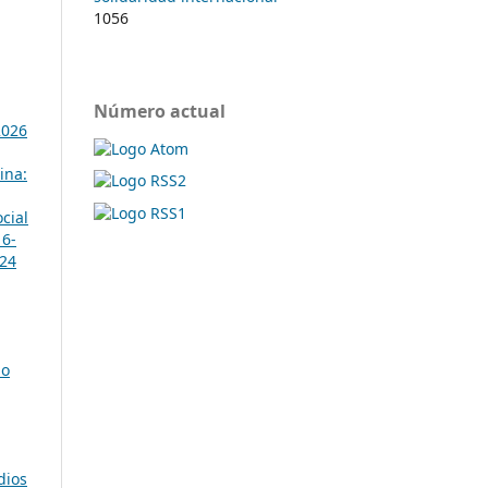
1056
Número actual
2026
ina:
cial
16-
024
io
dios