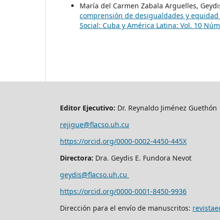
María del Carmen Zabala Arguelles, Geyd
comprensión de desigualdades y equidad e
Social: Cuba y América Latina: Vol. 10 Nú
Editor Ejecutivo:
Dr. Reynaldo Jiménez Guethón
rejigue@flacso.uh.cu
https://orcid.org/0000-0002-4450-445X
Directora:
Dra. Geydis E. Fundora Nevot
geydis@flacso.uh.cu
https://orcid.org/
0000-0001-8450-9936
Dirección para el envío de manuscritos:
revista