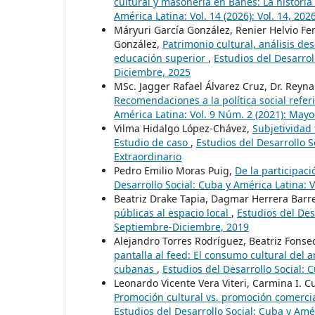
cultural y masonería en Banes: La histori
América Latina: Vol. 14 (2026): Vol. 14, 202
Máryuri García González, Renier Helvio Fe
González,
Patrimonio cultural, análisis des
educación superior
,
Estudios del Desarrol
Diciembre, 2025
MSc. Jagger Rafael Álvarez Cruz, Dr. Rey
Recomendaciones a la política social referi
América Latina: Vol. 9 Núm. 2 (2021): May
Vilma Hidalgo López-Chávez,
Subjetividad 
Estudio de caso
,
Estudios del Desarrollo S
Extraordinario
Pedro Emilio Moras Puig,
De la participac
Desarrollo Social: Cuba y América Latina:
Beatriz Drake Tapia, Dagmar Herrera Barr
públicas al espacio local
,
Estudios del Des
Septiembre-Diciembre, 2019
Alejandro Torres Rodríguez, Beatriz Fonse
pantalla al feed: El consumo cultural del
cubanas
,
Estudios del Desarrollo Social: C
Leonardo Vicente Vera Viteri, Carmina I. 
Promoción cultural vs. promoción comercial
Estudios del Desarrollo Social: Cuba y Amér