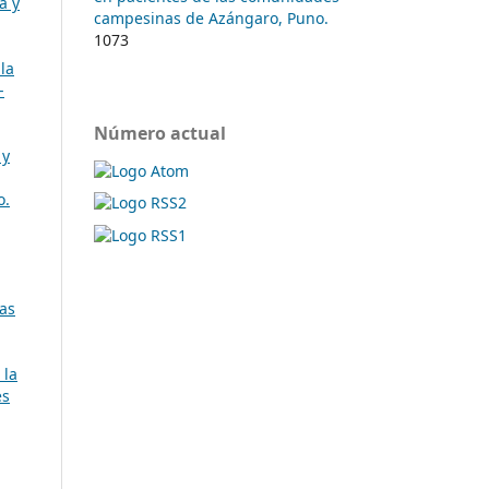
a y
campesinas de Azángaro, Puno.
1073
 la
-
Número actual
 y
o.
cas
 la
es