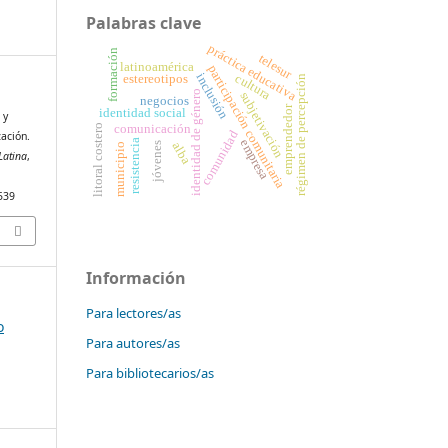
Palabras clave
práctica educativa
formación
telesur
latinoamérica
participación comunitaria
inclusión
cultura
estereotipos
régimen de percepción
identidad de género
subjetivación
negocios
emprendedor
identidad social
 y
litoral costero
comunicación
comunidad
zación.
empresa
resistencia
alba
jóvenes
municipio
Latina
,
5539
Información
Para lectores/as
o
Para autores/as
Para bibliotecarios/as