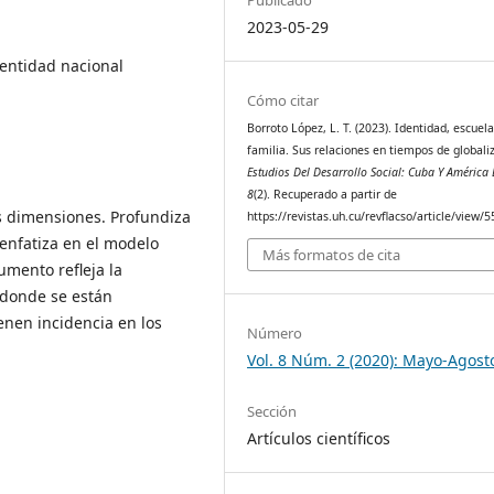
2023-05-29
dentidad nacional
Cómo citar
Borroto López, L. T. (2023). Identidad, escuela
familia. Sus relaciones en tiempos de globali
Estudios Del Desarrollo Social: Cuba Y América 
8
(2). Recuperado a partir de
us dimensiones. Profundiza
https://revistas.uh.cu/revflacso/article/view/
 enfatiza en el modelo
Más formatos de cita
umento refleja la
 donde se están
enen incidencia en los
Número
Vol. 8 Núm. 2 (2020): Mayo-Agost
Sección
Artículos científicos