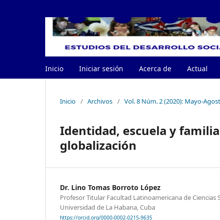
Inicio
Iniciar sesión
Acerca de
Actual
Inicio
/
Archivos
/
Vol. 8 Núm. 2 (2020): Mayo-Agos
Identidad, escuela y famili
globalización
Dr. Lino Tomas Borroto López
Profesor Titular Facultad Latinoamericana de Ciencias
Universidad de La Habana, Cuba
https://orcid.org/0000-0002-0215-9635