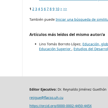
1
2
3
4
5
6
7
8
9
10
>
>>
También puede
Iniciar una búsqueda de simili
Artículos más leídos del mismo autor/a
Lino Tomás Borroto López,
Educación, globa
Educación Superior
,
Estudios del Desarrol
Editor Ejecutivo:
Dr. Reynaldo Jiménez Guethón
rejigue@flacso.uh.cu
https://orcid.org/0000-0002-4450-445X