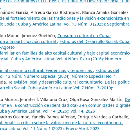
a de Los Girondinos (1911-1959)
,
Estudios del Desarrollo Social: Cub
6
rnández García, Alfredo García Rodríguez, Blanca Amalia González
de el fortalecimiento de las tradiciones y la visión extensionista en
lo Social: Cuba y América Latina: Vol. 13 Núm. 3 (2025): Septiembre
naldo Miguel Jiménez Guethón,
Consumo cultural en Cuba.
da a la participación cultural
,
Estudios del Desarrollo Social: Cuba
o-Agosto
familiar en familias de alto capital cultural y bajo capital económic
ocial: Cuba y América Latina: Vol. 4 Núm. Extra (2016): Numero
ión al consumo cultural. Evidencias y tendencias
,
Estudios del
 Vol. 12 Núm. Número Especial (2024): Número Especial No. 1
eda,
Televisión local y desarrollo cultural comunitario: De las políti
arrollo Social: Cuba y América Latina: Vol. 7 Núm. 3 (2019):
ca Muñoz, Jennifer I. Villafaña Cruz, Olga Rosa González Martín,
De
 anime y la construcción de identidad otaku en comunidades digital
uba y América Latina: Vol. 14 (2026): Vol. 14, 2026
Cuadros Ocampo, Yanelis Ramos Alfonso, Enrique Verdecia Carballo,
. Análisis crítico sobre la valoración de la cultura ecuatoriana
,
ica Latina: Vol. 11 Núm. 1 (2023): Enero-Abril, 2023