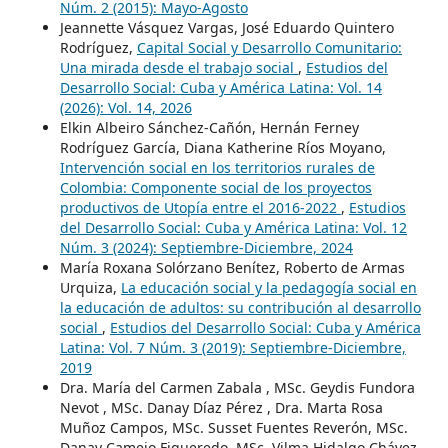
Núm. 2 (2015): Mayo-Agosto
Jeannette Vásquez Vargas, José Eduardo Quintero
Rodríguez,
Capital Social y Desarrollo Comunitario:
Una mirada desde el trabajo social
,
Estudios del
Desarrollo Social: Cuba y América Latina: Vol. 14
(2026): Vol. 14, 2026
Elkin Albeiro Sánchez-Cañón, Hernán Ferney
Rodríguez García, Diana Katherine Ríos Moyano,
Intervención social en los territorios rurales de
Colombia: Componente social de los proyectos
productivos de Utopía entre el 2016-2022
,
Estudios
del Desarrollo Social: Cuba y América Latina: Vol. 12
Núm. 3 (2024): Septiembre-Diciembre, 2024
María Roxana Solórzano Benítez, Roberto de Armas
Urquiza,
La educación social y la pedagogía social en
la educación de adultos: su contribución al desarrollo
social
,
Estudios del Desarrollo Social: Cuba y América
Latina: Vol. 7 Núm. 3 (2019): Septiembre-Diciembre,
2019
Dra. María del Carmen Zabala , MSc. Geydis Fundora
Nevot , MSc. Danay Díaz Pérez , Dra. Marta Rosa
Muñoz Campos, MSc. Susset Fuentes Reverón, MSc.
Danay Camejo Figueredo, MSc. Vilma Hidalgo Chávez-