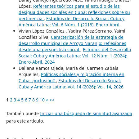
López,
Referentes teóricos para el estudio de las
desigualdades sociales en Cuba: reflexiones sobre su
pertinencia
,
Estudios del Desarrollo Social: Cuba y
América Latina: Vol. 6 Núm. 1 (2018): Enero-Abril
Vivian López González , Yadira Pérez Serrano, Yaimí
González Silva,
Caracterización de la estrategia de
desarrollo municipal de Arroyo Naranjo: reflexiones
desde una perspectiva social
,
Estudios del Desarrollo
Social: Cuba y América Latina: Vol. 12 Núm. 1 (2024):
Enero-Abril, 2024
Daliana Ramos Ojeda, María del Carmen Zabala
Argüelles,
Políticas sociales y migración interna en
Cuba: ¿inclusión?
,
Estudios del Desarrollo Social:
Cuba y América Latina: Vol. 14 (2026): Vol. 14, 2026
1
2
3
4
5
6
7
8
9
10
>
>>
También puede
Iniciar una búsqueda de similitud avanzada
para este artículo.