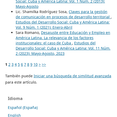
Social: Cuba y América Latina: Vol. 1 Núm. 2 (2013):
Mayo-Agosto
Lic. Shamilka Rodríguez Sosa,
Claves para la gestión
de comunicación en procesos de desarrollo territorial
,
Estudios del Desarrollo Social: Cuba y América Latina:
Vol. 9 Núm. 1 (2021): Enero-Abril
Sara Romano,
Desajuste entre Educación y Empleo en
América Latina. La relevancia de los factores
institucionales: el caso de Cuba
,
Estudios del
Desarrollo Social: Cuba y América Latina: Vol. 11 Núm.
2 (2023): Mayo-Agosto, 2023
1
2
3
4
5
6
7
8
9
10
>
>>
También puede
Iniciar una búsqueda de similitud avanzada
para este artículo.
Idioma
Español (España)
English