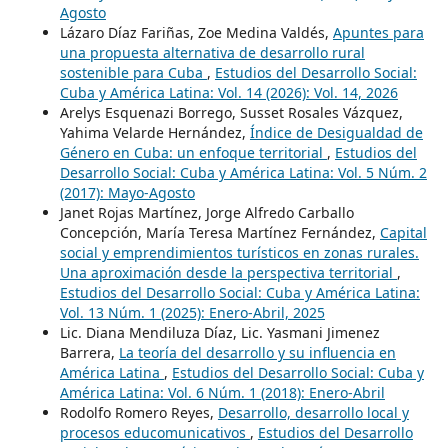
Agosto
Lázaro Díaz Fariñas, Zoe Medina Valdés,
Apuntes para
una propuesta alternativa de desarrollo rural
sostenible para Cuba
,
Estudios del Desarrollo Social:
Cuba y América Latina: Vol. 14 (2026): Vol. 14, 2026
Arelys Esquenazi Borrego, Susset Rosales Vázquez,
Yahima Velarde Hernández,
Índice de Desigualdad de
Género en Cuba: un enfoque territorial
,
Estudios del
Desarrollo Social: Cuba y América Latina: Vol. 5 Núm. 2
(2017): Mayo-Agosto
Janet Rojas Martínez, Jorge Alfredo Carballo
Concepción, María Teresa Martínez Fernández,
Capital
social y emprendimientos turísticos en zonas rurales.
Una aproximación desde la perspectiva territorial
,
Estudios del Desarrollo Social: Cuba y América Latina:
Vol. 13 Núm. 1 (2025): Enero-Abril, 2025
Lic. Diana Mendiluza Díaz, Lic. Yasmani Jimenez
Barrera,
La teoría del desarrollo y su influencia en
América Latina
,
Estudios del Desarrollo Social: Cuba y
América Latina: Vol. 6 Núm. 1 (2018): Enero-Abril
Rodolfo Romero Reyes,
Desarrollo, desarrollo local y
procesos educomunicativos
,
Estudios del Desarrollo