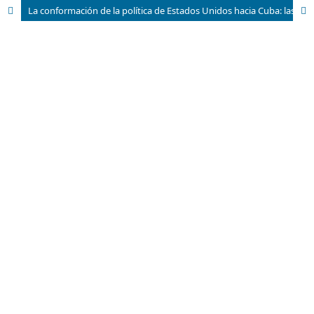
La conformación de la política de Estados Unidos hacia Cuba: las sanciones como política pública