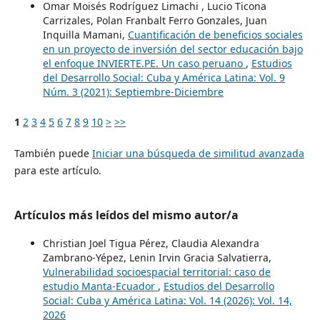
Omar Moisés Rodríguez Limachi , Lucio Ticona
Carrizales, Polan Franbalt Ferro Gonzales, Juan
Inquilla Mamani,
Cuantificación de beneficios sociales
en un proyecto de inversión del sector educación bajo
el enfoque INVIERTE.PE. Un caso peruano
,
Estudios
del Desarrollo Social: Cuba y América Latina: Vol. 9
Núm. 3 (2021): Septiembre-Diciembre
1
2
3
4
5
6
7
8
9
10
>
>>
También puede
Iniciar una búsqueda de similitud avanzada
para este artículo.
Artículos más leídos del mismo autor/a
Christian Joel Tigua Pérez, Claudia Alexandra
Zambrano-Yépez, Lenin Irvin Gracia Salvatierra,
Vulnerabilidad socioespacial territorial: caso de
estudio Manta-Ecuador
,
Estudios del Desarrollo
Social: Cuba y América Latina: Vol. 14 (2026): Vol. 14,
2026