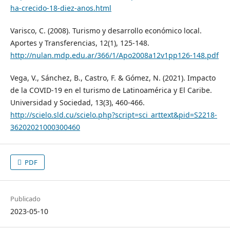
ha-crecido-18-diez-anos.html
Varisco, C. (2008). Turismo y desarrollo económico local.
Aportes y Transferencias, 12(1), 125-148.
http://nulan.mdp.edu.ar/366/1/Apo2008a12v1pp126-148.pdf
Vega, V., Sánchez, B., Castro, F. & Gómez, N. (2021). Impacto
de la COVID-19 en el turismo de Latinoamérica y El Caribe.
Universidad y Sociedad, 13(3), 460-466.
http://scielo.sld.cu/scielo.php?script=sci_arttext&pid=S2218-
36202021000300460
PDF
Publicado
2023-05-10