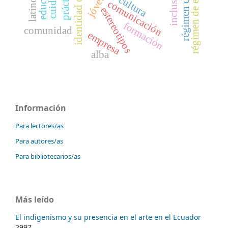
régimen de enunciación
identidad de género
jóvenes
inclusión
cultura
comunicación
estereotipos
formación
comunidad
empresa
alba
Información
Para lectores/as
Para autores/as
Para bibliotecarios/as
Más leído
El indigenismo y su presencia en el arte en el Ecuador
2997