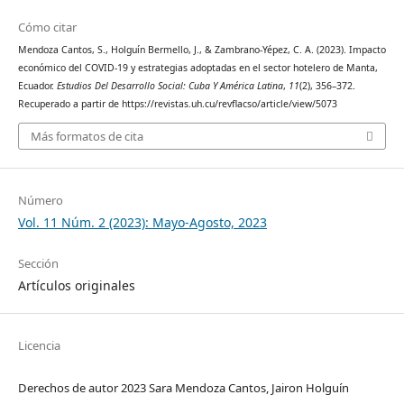
Cómo citar
Mendoza Cantos, S., Holguín Bermello, J., & Zambrano-Yépez, C. A. (2023). Impacto
económico del COVID-19 y estrategias adoptadas en el sector hotelero de Manta,
Ecuador.
Estudios Del Desarrollo Social: Cuba Y América Latina
,
11
(2), 356–372.
Recuperado a partir de https://revistas.uh.cu/revflacso/article/view/5073
Más formatos de cita
Número
Vol. 11 Núm. 2 (2023): Mayo-Agosto, 2023
Sección
Artículos originales
Licencia
Derechos de autor 2023 Sara Mendoza Cantos, Jairon Holguín