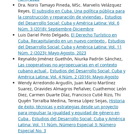
Dra. Noris Tamayo Pineda, MSc. Marvelis Velázquez
Reyes,
El subsidio en Cuba. Una política pública para
la construcción y reparación de viviendas
,
Estudios
del Desarrollo Social: Cuba y América Latina: Vol. 6
Núm. 3 (2018): Septiembre-Diciembre
Luis Dariel Pinto Delgado,
El Derecho Turístico en
Cuba. Recapitulando en un nuevo contexto
,
Estudios
del Desarrollo Social: Cuba y América Latina: Vol. 11
Núm. 2 (2023): Mayo-Agosto, 2023
Reynaldo Jiménez Guethón, Niurka Padrón Sánchez,
Las cooperativas no agropecuarias en el contexto
cubano actual
,
Estudios del Desarrollo Social: Cuba y
América Latina: Vol. 4 Núm. 2 (2016): Mayo-Agosto
Wendy Arredondo Argudín, Juan Mario Martínez
Suarez, Oravides Almagros Peñalver, Cuathemoc León
Diez, Carmen Duarte Díaz, Francisco Cutié Rizo, Thi
Quyén Torralba Medina, Teresa López Seijas,
Historia
de éxito, técnicas y estrategias desde un proyecto
para impulsar la igualdad y equidad de género en
Cuba
,
Estudios del Desarrollo Social: Cuba y América
Latina: Vol. 11 Núm. Número Especial 3: Número
Especial No. 3