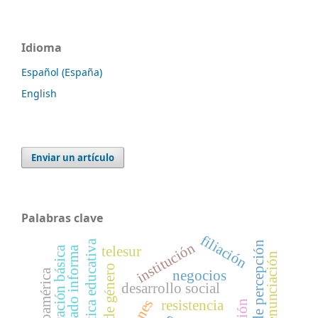
Idioma
Español (España)
English
Enviar un artículo
Palabras clave
filiación
práctica educativa
régimen de percepción
institución
telesur
educación básica
cuidado informa
latinoamérica
negocios
desarrollo social
resistencia