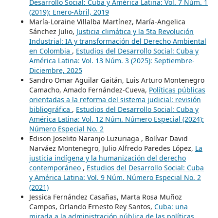
Desarrollo Social: Cuba y América Latina: Vol. 7 Núm. 1
(2019): Enero-Abril, 2019
María-Loraine Villalba Martínez, María-Angelica
Sánchez Julio,
Justicia climática y la 5ta Revolución
Industrial: IA y transformación del Derecho Ambiental
en Colombia
,
Estudios del Desarrollo Social: Cuba y
América Latina: Vol. 13 Núm. 3 (2025): Septiembre-
Diciembre, 2025
Sandro Omar Aguilar Gaitán, Luis Arturo Montenegro
Camacho, Amado Fernández-Cueva,
Políticas públicas
orientadas a la reforma del sistema judicial: revisión
bibliográfica
,
Estudios del Desarrollo Social: Cuba y
América Latina: Vol. 12 Núm. Número Especial (2024):
Número Especial No. 2
Edison Joselito Naranjo Luzuriaga , Bolívar David
Narváez Montenegro, Julio Alfredo Paredes López,
La
justicia indígena y la humanización del derecho
contemporáneo
,
Estudios del Desarrollo Social: Cuba
y América Latina: Vol. 9 Núm. Número Especial No. 2
(2021)
Jessica Fernández Casañas, Marta Rosa Muñoz
Campos, Orlando Ernesto Rey Santos,
Cuba: una
mirada a la administración pública de las políticas