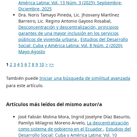
América Latina: Vol. 13 Núm. 3 (2025): Septiembre-
Diciembre, 2025
Dra. Noris Tamayo Pineda, Lic. Jhosvany Martínez
Barreiro, Lic. Regino Antonio Gayoso Rosabal,
Desconcentración y descentralización, principios
garantes de una mayor inclusión en los servicios
públicos de vivienda urbana
,
Estudios del Desarrollo
Social: Cuba y América Latina: Vol. 8 Núm. 2 (2020):
Mayo-Agosto
1
2
3
4
5
6
7
8
9
10
>
>>
También puede
Iniciar una búsqueda de similitud avanzada
para este artículo.
Artículos más leídos del mismo autor/a
José Fabián Molina Mora, Ingrid Joselyne Díaz Basurto,
Pamilys Milagros Moreno Arvelo,
La descentralización
como sistema de gobierno en el Ecuador
,
Estudios del
Desarrollo Social: Cuba y América Latina: Vol. 10