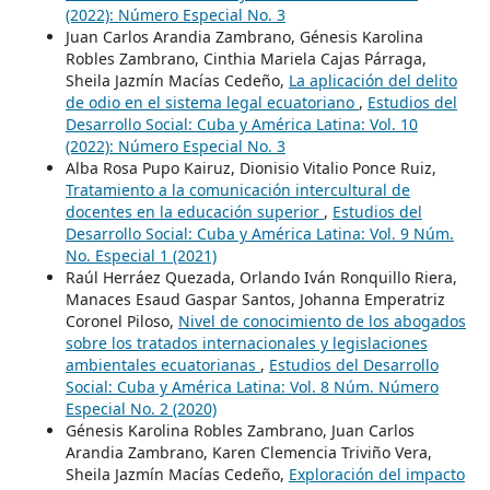
(2022): Número Especial No. 3
Juan Carlos Arandia Zambrano, Génesis Karolina
Robles Zambrano, Cinthia Mariela Cajas Párraga,
Sheila Jazmín Macías Cedeño,
La aplicación del delito
de odio en el sistema legal ecuatoriano
,
Estudios del
Desarrollo Social: Cuba y América Latina: Vol. 10
(2022): Número Especial No. 3
Alba Rosa Pupo Kairuz, Dionisio Vitalio Ponce Ruiz,
Tratamiento a la comunicación intercultural de
docentes en la educación superior
,
Estudios del
Desarrollo Social: Cuba y América Latina: Vol. 9 Núm.
No. Especial 1 (2021)
Raúl Herráez Quezada, Orlando Iván Ronquillo Riera,
Manaces Esaud Gaspar Santos, Johanna Emperatriz
Coronel Piloso,
Nivel de conocimiento de los abogados
sobre los tratados internacionales y legislaciones
ambientales ecuatorianas
,
Estudios del Desarrollo
Social: Cuba y América Latina: Vol. 8 Núm. Número
Especial No. 2 (2020)
Génesis Karolina Robles Zambrano, Juan Carlos
Arandia Zambrano, Karen Clemencia Triviño Vera,
Sheila Jazmín Macías Cedeño,
Exploración del impacto