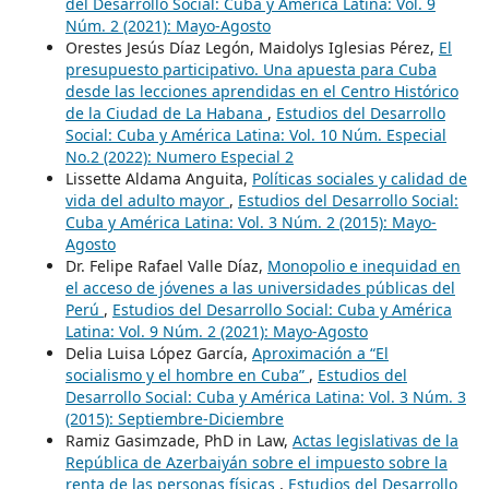
del Desarrollo Social: Cuba y América Latina: Vol. 9
Núm. 2 (2021): Mayo-Agosto
Orestes Jesús Díaz Legón, Maidolys Iglesias Pérez,
El
presupuesto participativo. Una apuesta para Cuba
desde las lecciones aprendidas en el Centro Histórico
de la Ciudad de La Habana
,
Estudios del Desarrollo
Social: Cuba y América Latina: Vol. 10 Núm. Especial
No.2 (2022): Numero Especial 2
Lissette Aldama Anguita,
Políticas sociales y calidad de
vida del adulto mayor
,
Estudios del Desarrollo Social:
Cuba y América Latina: Vol. 3 Núm. 2 (2015): Mayo-
Agosto
Dr. Felipe Rafael Valle Díaz,
Monopolio e inequidad en
el acceso de jóvenes a las universidades públicas del
Perú
,
Estudios del Desarrollo Social: Cuba y América
Latina: Vol. 9 Núm. 2 (2021): Mayo-Agosto
Delia Luisa López García,
Aproximación a “El
socialismo y el hombre en Cuba”
,
Estudios del
Desarrollo Social: Cuba y América Latina: Vol. 3 Núm. 3
(2015): Septiembre-Diciembre
Ramiz Gasimzade, PhD in Law,
Actas legislativas de la
República de Azerbaiyán sobre el impuesto sobre la
renta de las personas físicas
,
Estudios del Desarrollo