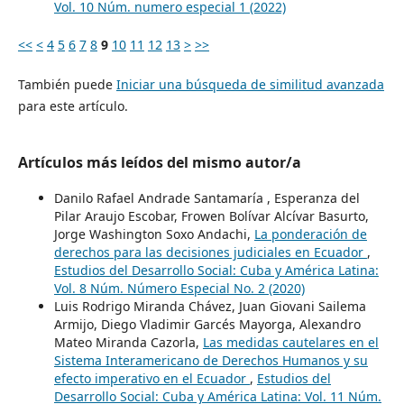
Vol. 10 Núm. numero especial 1 (2022)
<<
<
4
5
6
7
8
9
10
11
12
13
>
>>
También puede
Iniciar una búsqueda de similitud avanzada
para este artículo.
Artículos más leídos del mismo autor/a
Danilo Rafael Andrade Santamaría , Esperanza del
Pilar Araujo Escobar, Frowen Bolívar Alcívar Basurto,
Jorge Washington Soxo Andachi,
La ponderación de
derechos para las decisiones judiciales en Ecuador
,
Estudios del Desarrollo Social: Cuba y América Latina:
Vol. 8 Núm. Número Especial No. 2 (2020)
Luis Rodrigo Miranda Chávez, Juan Giovani Sailema
Armijo, Diego Vladimir Garcés Mayorga, Alexandro
Mateo Miranda Cazorla,
Las medidas cautelares en el
Sistema Interamericano de Derechos Humanos y su
efecto imperativo en el Ecuador
,
Estudios del
Desarrollo Social: Cuba y América Latina: Vol. 11 Núm.