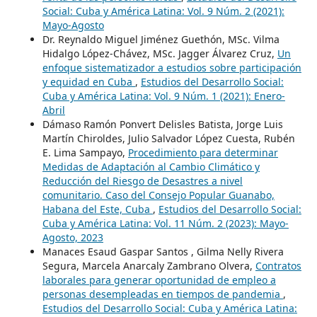
Social: Cuba y América Latina: Vol. 9 Núm. 2 (2021):
Mayo-Agosto
Dr. Reynaldo Miguel Jiménez Guethón, MSc. Vilma
Hidalgo López-Chávez, MSc. Jagger Álvarez Cruz,
Un
enfoque sistematizador a estudios sobre participación
y equidad en Cuba
,
Estudios del Desarrollo Social:
Cuba y América Latina: Vol. 9 Núm. 1 (2021): Enero-
Abril
Dámaso Ramón Ponvert Delisles Batista, Jorge Luis
Martín Chiroldes, Julio Salvador López Cuesta, Rubén
E. Lima Sampayo,
Procedimiento para determinar
Medidas de Adaptación al Cambio Climático y
Reducción del Riesgo de Desastres a nivel
comunitario. Caso del Consejo Popular Guanabo,
Habana del Este, Cuba
,
Estudios del Desarrollo Social:
Cuba y América Latina: Vol. 11 Núm. 2 (2023): Mayo-
Agosto, 2023
Manaces Esaud Gaspar Santos , Gilma Nelly Rivera
Segura, Marcela Anarcaly Zambrano Olvera,
Contratos
laborales para generar oportunidad de empleo a
personas desempleadas en tiempos de pandemia
,
Estudios del Desarrollo Social: Cuba y América Latina: