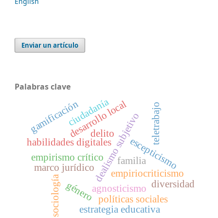
English
Enviar un artículo
Palabras clave
ciudadanía
desarrollo local
gamificación
teletrabajo
dealismo subjetivo
delito
escepticismo
habilidades digitales
empirismo crítico
familia
marco jurídico
empiriocriticismo
sociología
diversidad
género
agnosticismo
políticas sociales
estrategia educativa