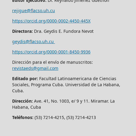
Editor Ejecutivo:
Dr. Reynaldo Jiménez Guethón
rejigue@flacso.uh.cu
https://orcid.org/0000-0002-4450-445X
Directora:
Dra. Geydis E. Fundora Nevot
geydis@flacso.uh.cu
https://orcid.org/
0000-0001-8450-9936
Dirección para el envío de manuscritos:
revistaeds@gmail.com
Editado por:
Facultad Latinoamericana de Ciencias
Sociales, Programa Cuba. Universidad de La Habana,
Cuba.
Dirección:
Ave. 41, No. 1003, e/ 9 y 11. Miramar. La
Habana, Cuba
Teléfonos:
(53) 7214-4215, (53) 7214-4213