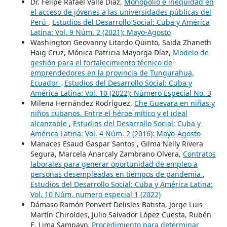
Dr. Felipe Rafael Valle Díaz,
Monopolio e inequidad en
el acceso de jóvenes a las universidades públicas del
Perú
,
Estudios del Desarrollo Social: Cuba y América
Latina: Vol. 9 Núm. 2 (2021): Mayo-Agosto
Washington Geovanny Litardo Quinto, Saida Zhaneth
Haig Cruz, Mónica Patricia Mayorga Díaz,
Modelo de
gestión para el fortalecimiento técnico de
emprendedores en la provincia de Tungurahua,
Ecuador
,
Estudios del Desarrollo Social: Cuba y
América Latina: Vol. 10 (2022): Número Especial No. 3
Milena Hernández Rodríguez,
Che Guevara en niñas y
niños cubanos. Entre el héroe mítico y el ideal
alcanzable
,
Estudios del Desarrollo Social: Cuba y
América Latina: Vol. 4 Núm. 2 (2016): Mayo-Agosto
Manaces Esaud Gaspar Santos , Gilma Nelly Rivera
Segura, Marcela Anarcaly Zambrano Olvera,
Contratos
laborales para generar oportunidad de empleo a
personas desempleadas en tiempos de pandemia
,
Estudios del Desarrollo Social: Cuba y América Latina:
Vol. 10 Núm. numero especial 1 (2022)
Dámaso Ramón Ponvert Delisles Batista, Jorge Luis
Martín Chiroldes, Julio Salvador López Cuesta, Rubén
E. Lima Sampayo,
Procedimiento para determinar