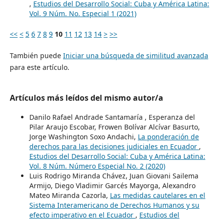
,
Estudios del Desarrollo Social: Cuba y América Latina:
Vol. 9 Núm. No. Especial 1 (2021)
<<
<
5
6
7
8
9
10
11
12
13
14
>
>>
También puede
Iniciar una búsqueda de similitud avanzada
para este artículo.
Artículos más leídos del mismo autor/a
Danilo Rafael Andrade Santamaría , Esperanza del
Pilar Araujo Escobar, Frowen Bolívar Alcívar Basurto,
Jorge Washington Soxo Andachi,
La ponderación de
derechos para las decisiones judiciales en Ecuador
,
Estudios del Desarrollo Social: Cuba y América Latina:
Vol. 8 Núm. Número Especial No. 2 (2020)
Luis Rodrigo Miranda Chávez, Juan Giovani Sailema
Armijo, Diego Vladimir Garcés Mayorga, Alexandro
Mateo Miranda Cazorla,
Las medidas cautelares en el
Sistema Interamericano de Derechos Humanos y su
efecto imperativo en el Ecuador
,
Estudios del