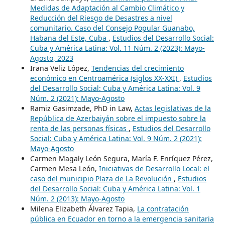
Medidas de Adaptación al Cambio Climático y
Reducción del Riesgo de Desastres a nivel
comunitario. Caso del Consejo Popular Guanabo,
Habana del Este, Cuba
,
Estudios del Desarrollo Social:
Cuba y América Latina: Vol. 11 Núm. 2 (2023): Mayo-
Agosto, 2023
Irana Veliz López,
Tendencias del crecimiento
económico en Centroamérica (siglos XX-XXI)
,
Estudios
del Desarrollo Social: Cuba y América Latina: Vol. 9
Núm. 2 (2021): Mayo-Agosto
Ramiz Gasimzade, PhD in Law,
Actas legislativas de la
República de Azerbaiyán sobre el impuesto sobre la
renta de las personas físicas
,
Estudios del Desarrollo
Social: Cuba y América Latina: Vol. 9 Núm. 2 (2021):
Mayo-Agosto
Carmen Magaly León Segura, María F. Enríquez Pérez,
Carmen Mesa León,
Iniciativas de Desarrollo Local: el
caso del municipio Plaza de La Revolución
,
Estudios
del Desarrollo Social: Cuba y América Latina: Vol. 1
Núm. 2 (2013): Mayo-Agosto
Milena Elizabeth Álvarez Tapia,
La contratación
pública en Ecuador en torno a la emergencia sanitaria