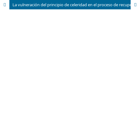
La vulneración del principio de celeridad en el proceso de recuperación inmediata de menores de edad en Ecuador