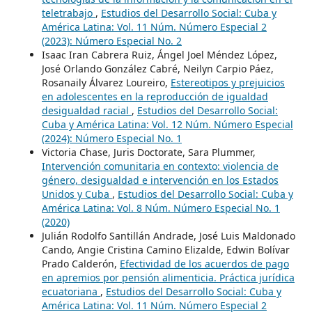
teletrabajo
,
Estudios del Desarrollo Social: Cuba y
América Latina: Vol. 11 Núm. Número Especial 2
(2023): Número Especial No. 2
Isaac Iran Cabrera Ruiz, Ángel Joel Méndez López,
José Orlando González Cabré, Neilyn Carpio Páez,
Rosanaily Álvarez Loureiro,
Estereotipos y prejuicios
en adolescentes en la reproducción de igualdad
desigualdad racial
,
Estudios del Desarrollo Social:
Cuba y América Latina: Vol. 12 Núm. Número Especial
(2024): Número Especial No. 1
Victoria Chase, Juris Doctorate, Sara Plummer,
Intervención comunitaria en contexto: violencia de
género, desigualdad e intervención en los Estados
Unidos y Cuba
,
Estudios del Desarrollo Social: Cuba y
América Latina: Vol. 8 Núm. Número Especial No. 1
(2020)
Julián Rodolfo Santillán Andrade, José Luis Maldonado
Cando, Angie Cristina Camino Elizalde, Edwin Bolívar
Prado Calderón,
Efectividad de los acuerdos de pago
en apremios por pensión alimenticia. Práctica jurídica
ecuatoriana
,
Estudios del Desarrollo Social: Cuba y
América Latina: Vol. 11 Núm. Número Especial 2