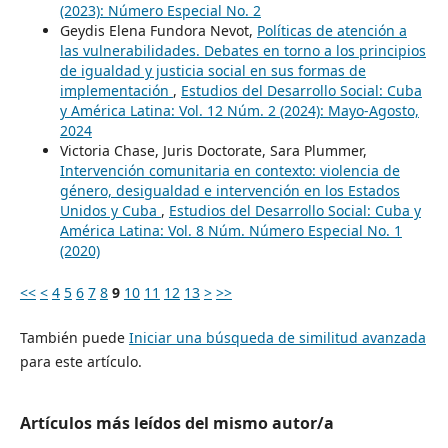
(2023): Número Especial No. 2
Geydis Elena Fundora Nevot,
Políticas de atención a
las vulnerabilidades. Debates en torno a los principios
de igualdad y justicia social en sus formas de
implementación
,
Estudios del Desarrollo Social: Cuba
y América Latina: Vol. 12 Núm. 2 (2024): Mayo-Agosto,
2024
Victoria Chase, Juris Doctorate, Sara Plummer,
Intervención comunitaria en contexto: violencia de
género, desigualdad e intervención en los Estados
Unidos y Cuba
,
Estudios del Desarrollo Social: Cuba y
América Latina: Vol. 8 Núm. Número Especial No. 1
(2020)
<<
<
4
5
6
7
8
9
10
11
12
13
>
>>
También puede
Iniciar una búsqueda de similitud avanzada
para este artículo.
Artículos más leídos del mismo autor/a