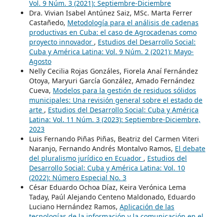
Vol. 9 Núm. 3 (2021): Septiembre-Diciembre
Dra. Vivian Isabel Antúnez Saiz, MSc. Marta Ferrer
Castañedo,
Metodología para el análisis de cadenas
productivas en Cuba: el caso de Agrocadenas como
proyecto innovador
,
Estudios del Desarrollo Social:
Cuba y América Latina: Vol. 9 Núm. 2 (2021): Mayo-
Agosto
Nelly Cecilia Rojas Gonzáles, Fiorela Anaí Fernández
Otoya, Maryuri García González, Amado Fernández
Cueva,
Modelos para la gestión de residuos sólidos
municipales: Una revisión general sobre el estado de
arte
,
Estudios del Desarrollo Social: Cuba y América
Latina: Vol. 11 Núm. 3 (2023): Septiembre-Diciembre,
2023
Luis Fernando Piñas Piñas, Beatriz del Carmen Viteri
Naranjo, Fernando Andrés Montalvo Ramos,
El debate
del pluralismo jurídico en Ecuador
,
Estudios del
Desarrollo Social: Cuba y América Latina: Vol. 10
(2022): Número Especial No. 3
César Eduardo Ochoa Díaz, Keira Verónica Lema
Taday, Paúl Alejando Centeno Maldonado, Eduardo
Luciano Hernández Ramos,
Aplicación de las
tecnologías de la información y la comunicación en el