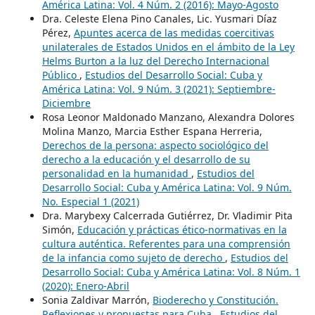
América Latina: Vol. 4 Núm. 2 (2016): Mayo-Agosto
Dra. Celeste Elena Pino Canales, Lic. Yusmari Díaz
Pérez,
Apuntes acerca de las medidas coercitivas
unilaterales de Estados Unidos en el ámbito de la Ley
Helms Burton a la luz del Derecho Internacional
Público
,
Estudios del Desarrollo Social: Cuba y
América Latina: Vol. 9 Núm. 3 (2021): Septiembre-
Diciembre
Rosa Leonor Maldonado Manzano, Alexandra Dolores
Molina Manzo, Marcia Esther Espana Herreria,
Derechos de la persona: aspecto sociológico del
derecho a la educación y el desarrollo de su
personalidad en la humanidad
,
Estudios del
Desarrollo Social: Cuba y América Latina: Vol. 9 Núm.
No. Especial 1 (2021)
Dra. Marybexy Calcerrada Gutiérrez, Dr. Vladimir Pita
Simón,
Educación y prácticas ético-normativas en la
cultura auténtica. Referentes para una comprensión
de la infancia como sujeto de derecho
,
Estudios del
Desarrollo Social: Cuba y América Latina: Vol. 8 Núm. 1
(2020): Enero-Abril
Sonia Zaldivar Marrón,
Bioderecho y Constitución.
Reflexiones y propuestas para Cuba
,
Estudios del