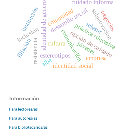
cuidado informa
identidad de género
institución
desarrollo social
comunidad
subjetivación
negocios
telesur
práctica educativa
inclusión
comunicación
opción de cuidado
filiación
resistencia
jóvenes
cultura
estereotipos
empresa
alba
identidad social
Información
Para lectores/as
Para autores/as
Para bibliotecarios/as