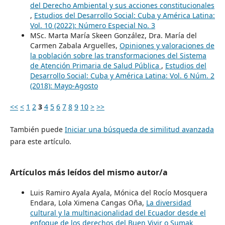
del Derecho Ambiental y sus acciones constitucionales
,
Estudios del Desarrollo Social: Cuba y América Latina:
Vol. 10 (2022): Número Especial No. 3
MSc. Marta María Skeen González, Dra. María del
Carmen Zabala Arguelles,
Opiniones y valoraciones de
la población sobre las transformaciones del Sistema
de Atención Primaria de Salud Pública
,
Estudios del
Desarrollo Social: Cuba y América Latina: Vol. 6 Núm. 2
(2018): Mayo-Agosto
<<
<
1
2
3
4
5
6
7
8
9
10
>
>>
También puede
Iniciar una búsqueda de similitud avanzada
para este artículo.
Artículos más leídos del mismo autor/a
Luis Ramiro Ayala Ayala, Mónica del Rocío Mosquera
Endara, Lola Ximena Cangas Oña,
La diversidad
cultural y la multinacionalidad del Ecuador desde el
enfoque de los derechos del Buen Vivir o Sumak