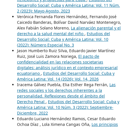
Desarrollo Social: Cuba y América Latina: Vol. 11 Núm.
2 (2023): Mayo-Agosto, 2023
Verónica Fernanda Flores Hernández, Fernando José
Caicedo Banderas, Bolívar David Narváez Montenegro,
Alex Fabián Solano Moreno,
La alienación parental y el
derecho a la salud mental del niño
,
Estudios del
Desarrollo Social: Cuba y América Latina: Vol. 10
(2022): Número Especial No. 3
Jason Humberto Ruiz Silva, Eduardo Javier Martínez
Ruiz, José Luis Zamora Noriega,
El pacto de
confidencialidad en las relaciones societarias
digitales: análisis jurídico en el contexto empresarial
ecuatoriano
,
Estudios del Desarrollo Social: Cuba y
América Latina: Vol. 14 (2026): Vol. 14, 2026
Iracema Gálvez Puebla, Elia Esther Rega Ferrán,
Las
redes sociales y los derechos inherentes a la
personalidad. Reflexiones desde el ámbito del
Derecho Penal
,
Estudios del Desarrollo Social: Cuba y
América Latina: Vol. 10 Núm. 3 (2022): Septiembre-
Diciembre, 2022
Eduardo Luciano Hernández Ramos, Cesar Eduardo
Ochoa Díaz , Lola Ximena Cangas Oña,
Los principios