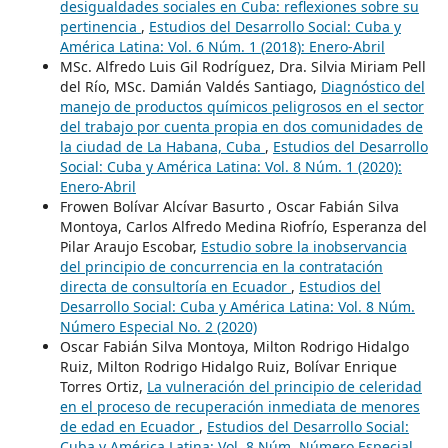
desigualdades sociales en Cuba: reflexiones sobre su
pertinencia
,
Estudios del Desarrollo Social: Cuba y
América Latina: Vol. 6 Núm. 1 (2018): Enero-Abril
MSc. Alfredo Luis Gil Rodríguez, Dra. Silvia Miriam Pell
del Río, MSc. Damián Valdés Santiago,
Diagnóstico del
manejo de productos químicos peligrosos en el sector
del trabajo por cuenta propia en dos comunidades de
la ciudad de La Habana, Cuba
,
Estudios del Desarrollo
Social: Cuba y América Latina: Vol. 8 Núm. 1 (2020):
Enero-Abril
Frowen Bolívar Alcívar Basurto , Oscar Fabián Silva
Montoya, Carlos Alfredo Medina Riofrío, Esperanza del
Pilar Araujo Escobar,
Estudio sobre la inobservancia
del principio de concurrencia en la contratación
directa de consultoría en Ecuador
,
Estudios del
Desarrollo Social: Cuba y América Latina: Vol. 8 Núm.
Número Especial No. 2 (2020)
Oscar Fabián Silva Montoya, Milton Rodrigo Hidalgo
Ruiz, Milton Rodrigo Hidalgo Ruiz, Bolívar Enrique
Torres Ortiz,
La vulneración del principio de celeridad
en el proceso de recuperación inmediata de menores
de edad en Ecuador
,
Estudios del Desarrollo Social:
Cuba y América Latina: Vol. 8 Núm. Número Especial