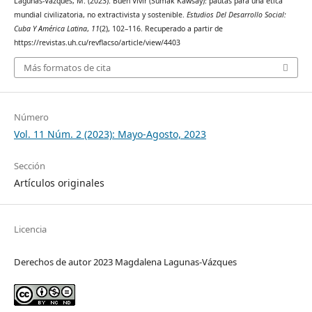
Lagunas-Vázques, M. (2023). Buen Vivir (Sumak Kawsay): pautas para una ética
mundial civilizatoria, no extractivista y sostenible.
Estudios Del Desarrollo Social:
Cuba Y América Latina
,
11
(2), 102–116. Recuperado a partir de
https://revistas.uh.cu/revflacso/article/view/4403
Más formatos de cita
Número
Vol. 11 Núm. 2 (2023): Mayo-Agosto, 2023
Sección
Artículos originales
Licencia
Derechos de autor 2023 Magdalena Lagunas-Vázques