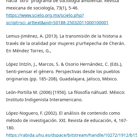
hacia "otro" programa de sociología ambiental. Revista
mexicana de sociología, 73(1), 5-46.
https://www.scielo.org.mx/scielo.php?
script=sci_arttext&pid=S0188-25032011000100001
Lemus-Jiménez, A. (2013). La transmisión de la historia a
través de la oralidad por mujeres p’urhepecha de Cherán.
En Méndez Torres, G.,
López Intzín, J., Marcos, S. & Osorio Hernández, C. (Eds.),
Senti-pensar el género. Perspectivas desde los pueblos
originarios (pp. 185–208). Guadalajara, Jalisco, México.
León-Portilla M. (2006) [1956]. La filosofía náhuatl. México:
Instituto Indigenista Interamericano.
López-Noguero, F. (2002). El análisis de contenido como
método de investigación. XXI. Revista de educación, 4, 167-
180.
https://rabida.uhu.es/dspace/bitstream/handle/10272/1912/b1