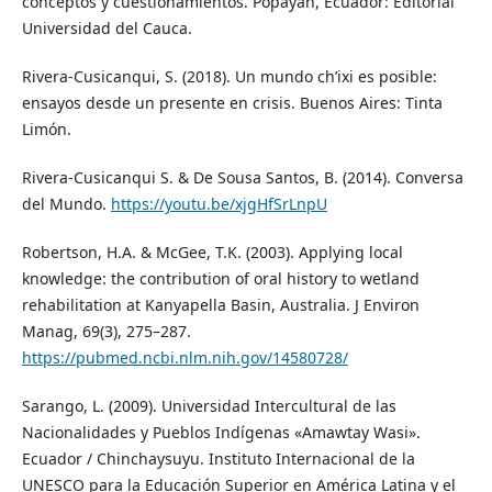
conceptos y cuestionamientos. Popayán, Ecuador: Editorial
Universidad del Cauca.
Rivera-Cusicanqui, S. (2018). Un mundo ch’ixi es posible:
ensayos desde un presente en crisis. Buenos Aires: Tinta
Limón.
Rivera-Cusicanqui S. & De Sousa Santos, B. (2014). Conversa
del Mundo.
https://youtu.be/xjgHfSrLnpU
Robertson, H.A. & McGee, T.K. (2003). Applying local
knowledge: the contribution of oral history to wetland
rehabilitation at Kanyapella Basin, Australia. J Environ
Manag, 69(3), 275–287.
https://pubmed.ncbi.nlm.nih.gov/14580728/
Sarango, L. (2009). Universidad Intercultural de las
Nacionalidades y Pueblos Indígenas «Amawtay Wasi».
Ecuador / Chinchaysuyu. Instituto Internacional de la
UNESCO para la Educación Superior en América Latina y el