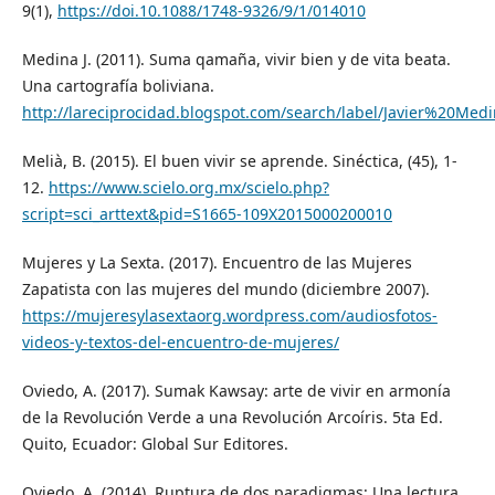
9(1),
https://doi.10.1088/1748-9326/9/1/014010
Medina J. (2011). Suma qamaña, vivir bien y de vita beata.
Una cartografía boliviana.
http://lareciprocidad.blogspot.com/search/label/Javier%20Med
Melià, B. (2015). El buen vivir se aprende. Sinéctica, (45), 1-
12.
https://www.scielo.org.mx/scielo.php?
script=sci_arttext&pid=S1665-109X2015000200010
Mujeres y La Sexta. (2017). Encuentro de las Mujeres
Zapatista con las mujeres del mundo (diciembre 2007).
https://mujeresylasextaorg.wordpress.com/audiosfotos-
videos-y-textos-del-encuentro-de-mujeres/
Oviedo, A. (2017). Sumak Kawsay: arte de vivir en armonía
de la Revolución Verde a una Revolución Arcoíris. 5ta Ed.
Quito, Ecuador: Global Sur Editores.
Oviedo, A. (2014). Ruptura de dos paradigmas: Una lectura