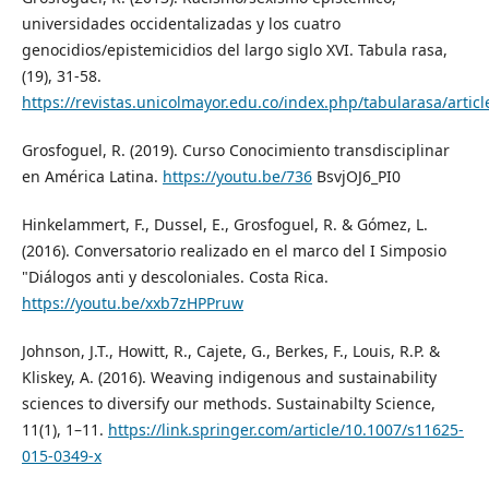
universidades occidentalizadas y los cuatro
genocidios/epistemicidios del largo siglo XVI. Tabula rasa,
(19), 31-58.
https://revistas.unicolmayor.edu.co/index.php/tabularasa/artic
Grosfoguel, R. (2019). Curso Conocimiento transdisciplinar
en América Latina.
https://youtu.be/736
BsvjOJ6_PI0
Hinkelammert, F., Dussel, E., Grosfoguel, R. & Gómez, L.
(2016). Conversatorio realizado en el marco del I Simposio
"Diálogos anti y descoloniales. Costa Rica.
https://youtu.be/xxb7zHPPruw
Johnson, J.T., Howitt, R., Cajete, G., Berkes, F., Louis, R.P. &
Kliskey, A. (2016). Weaving indigenous and sustainability
sciences to diversify our methods. Sustainabilty Science,
11(1), 1–11.
https://link.springer.com/article/10.1007/s11625-
015-0349-x