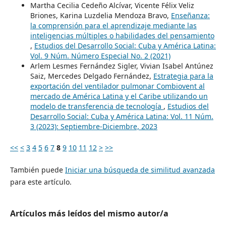
Martha Cecilia Cedeño Alcívar, Vicente Félix Veliz
Briones, Karina Luzdelia Mendoza Bravo,
Enseñanza:
la comprensión para el aprendizaje mediante las
inteligencias múltiples o habilidades del pensamiento
,
Estudios del Desarrollo Social: Cuba y América Latina:
Vol. 9 Núm. Número Especial No. 2 (2021)
Arlem Lesmes Fernández Sigler, Vivian Isabel Antúnez
Saiz, Mercedes Delgado Fernández,
Estrategia para la
exportación del ventilador pulmonar Combiovent al
mercado de América Latina y el Caribe utilizando un
modelo de transferencia de tecnología
,
Estudios del
Desarrollo Social: Cuba y América Latina: Vol. 11 Núm.
3 (2023): Septiembre-Diciembre, 2023
<<
<
3
4
5
6
7
8
9
10
11
12
>
>>
También puede
Iniciar una búsqueda de similitud avanzada
para este artículo.
Artículos más leídos del mismo autor/a