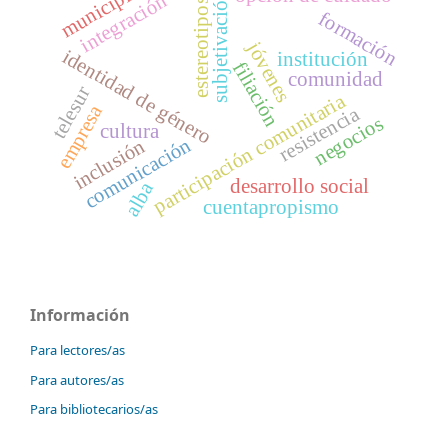
municipio
subjetivación
integración
estereotipos
formación
jóvenes
identidad de género
institución
filiación
comunidad
telesur
participación comunitaria
empresa
resistencia
negocios
cultura
comunicación
inclusión
desarrollo social
alba
cuentapropismo
Información
Para lectores/as
Para autores/as
Para bibliotecarios/as