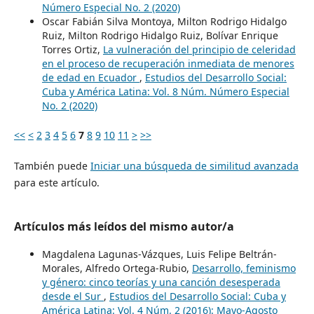
Número Especial No. 2 (2020)
Oscar Fabián Silva Montoya, Milton Rodrigo Hidalgo
Ruiz, Milton Rodrigo Hidalgo Ruiz, Bolívar Enrique
Torres Ortiz,
La vulneración del principio de celeridad
en el proceso de recuperación inmediata de menores
de edad en Ecuador
,
Estudios del Desarrollo Social:
Cuba y América Latina: Vol. 8 Núm. Número Especial
No. 2 (2020)
<<
<
2
3
4
5
6
7
8
9
10
11
>
>>
También puede
Iniciar una búsqueda de similitud avanzada
para este artículo.
Artículos más leídos del mismo autor/a
Magdalena Lagunas-Vázques, Luis Felipe Beltrán-
Morales, Alfredo Ortega-Rubio,
Desarrollo, feminismo
y género: cinco teorías y una canción desesperada
desde el Sur
,
Estudios del Desarrollo Social: Cuba y
América Latina: Vol. 4 Núm. 2 (2016): Mayo-Agosto