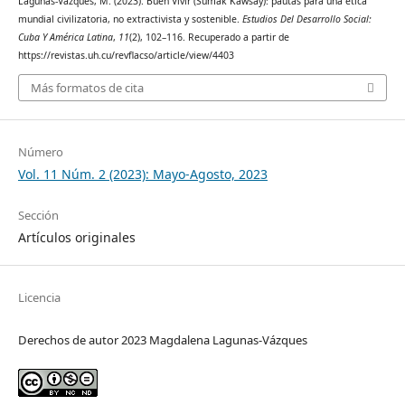
Lagunas-Vázques, M. (2023). Buen Vivir (Sumak Kawsay): pautas para una ética
mundial civilizatoria, no extractivista y sostenible.
Estudios Del Desarrollo Social:
Cuba Y América Latina
,
11
(2), 102–116. Recuperado a partir de
https://revistas.uh.cu/revflacso/article/view/4403
Más formatos de cita
Número
Vol. 11 Núm. 2 (2023): Mayo-Agosto, 2023
Sección
Artículos originales
Licencia
Derechos de autor 2023 Magdalena Lagunas-Vázques