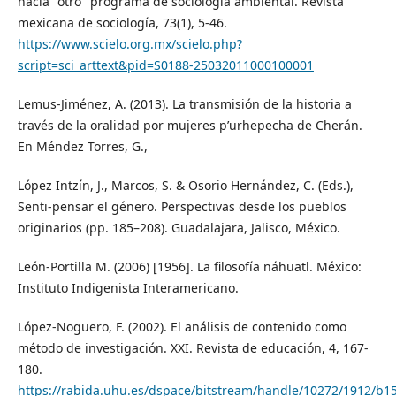
hacia "otro" programa de sociología ambiental. Revista
mexicana de sociología, 73(1), 5-46.
https://www.scielo.org.mx/scielo.php?
script=sci_arttext&pid=S0188-25032011000100001
Lemus-Jiménez, A. (2013). La transmisión de la historia a
través de la oralidad por mujeres p’urhepecha de Cherán.
En Méndez Torres, G.,
López Intzín, J., Marcos, S. & Osorio Hernández, C. (Eds.),
Senti-pensar el género. Perspectivas desde los pueblos
originarios (pp. 185–208). Guadalajara, Jalisco, México.
León-Portilla M. (2006) [1956]. La filosofía náhuatl. México:
Instituto Indigenista Interamericano.
López-Noguero, F. (2002). El análisis de contenido como
método de investigación. XXI. Revista de educación, 4, 167-
180.
https://rabida.uhu.es/dspace/bitstream/handle/10272/1912/b1