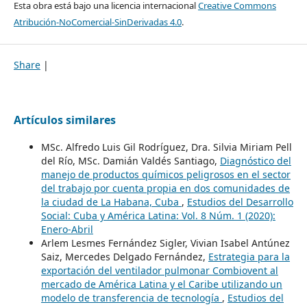
Esta obra está bajo una licencia internacional
Creative Commons
Atribución-NoComercial-SinDerivadas 4.0
.
Share
|
Artículos similares
MSc. Alfredo Luis Gil Rodríguez, Dra. Silvia Miriam Pell
del Río, MSc. Damián Valdés Santiago,
Diagnóstico del
manejo de productos químicos peligrosos en el sector
del trabajo por cuenta propia en dos comunidades de
la ciudad de La Habana, Cuba
,
Estudios del Desarrollo
Social: Cuba y América Latina: Vol. 8 Núm. 1 (2020):
Enero-Abril
Arlem Lesmes Fernández Sigler, Vivian Isabel Antúnez
Saiz, Mercedes Delgado Fernández,
Estrategia para la
exportación del ventilador pulmonar Combiovent al
mercado de América Latina y el Caribe utilizando un
modelo de transferencia de tecnología
,
Estudios del