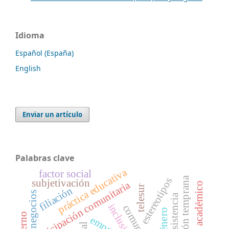
Idioma
Español (España)
English
Enviar un artículo
Palabras clave
práctica educativa
factor social
estimulación temprana
estereotipos
subjetivación
participación comunitaria
desarrollo académico
telesur
filiación
negocios
resistencia
inclusión
empresa