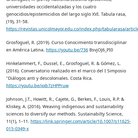
universidades occidentalizadas y los cuatro
genocidios/epistemicidios del largo siglo XVI. Tabula rasa,
(19), 31-58.
https://revistas.unicolmayor.edu.co/index.php/tabularasa/artic
Grosfoguel, R. (2019). Curso Conocimiento transdisciplinar
en América Latina.
https://youtu.be/736
BsvjOJ6_PI0
Hinkelammert, F., Dussel, E., Grosfoguel, R. & Gómez, L.
(2016). Conversatorio realizado en el marco del I Simposio
"Diálogos anti y descoloniales. Costa Rica.
https://youtu.be/xxb7zHPPruw
Johnson, J.T., Howitt, R., Cajete, G., Berkes, F., Louis, R.P. &
Kliskey, A. (2016). Weaving indigenous and sustainability
sciences to diversify our methods. Sustainabilty Science,
11(1), 1–11.
https://link.springer.com/article/10.1007/s11625-
015-0349-x