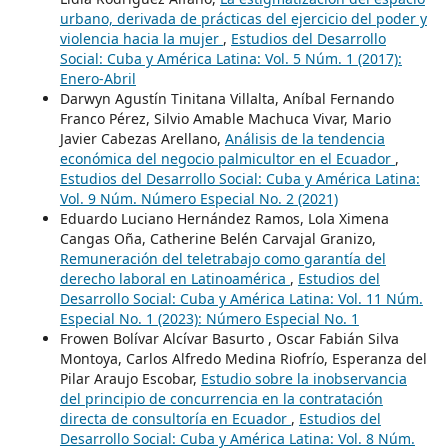
urbano, derivada de prácticas del ejercicio del poder y
violencia hacia la mujer
,
Estudios del Desarrollo
Social: Cuba y América Latina: Vol. 5 Núm. 1 (2017):
Enero-Abril
Darwyn Agustín Tinitana Villalta, Aníbal Fernando
Franco Pérez, Silvio Amable Machuca Vivar, Mario
Javier Cabezas Arellano,
Análisis de la tendencia
económica del negocio palmicultor en el Ecuador
,
Estudios del Desarrollo Social: Cuba y América Latina:
Vol. 9 Núm. Número Especial No. 2 (2021)
Eduardo Luciano Hernández Ramos, Lola Ximena
Cangas Oña, Catherine Belén Carvajal Granizo,
Remuneración del teletrabajo como garantía del
derecho laboral en Latinoamérica
,
Estudios del
Desarrollo Social: Cuba y América Latina: Vol. 11 Núm.
Especial No. 1 (2023): Número Especial No. 1
Frowen Bolívar Alcívar Basurto , Oscar Fabián Silva
Montoya, Carlos Alfredo Medina Riofrío, Esperanza del
Pilar Araujo Escobar,
Estudio sobre la inobservancia
del principio de concurrencia en la contratación
directa de consultoría en Ecuador
,
Estudios del
Desarrollo Social: Cuba y América Latina: Vol. 8 Núm.