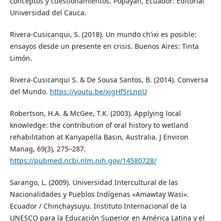
conceptos y cuestionamientos. Popayán, Ecuador: Editorial
Universidad del Cauca.
Rivera-Cusicanqui, S. (2018). Un mundo ch’ixi es posible:
ensayos desde un presente en crisis. Buenos Aires: Tinta
Limón.
Rivera-Cusicanqui S. & De Sousa Santos, B. (2014). Conversa
del Mundo.
https://youtu.be/xjgHfSrLnpU
Robertson, H.A. & McGee, T.K. (2003). Applying local
knowledge: the contribution of oral history to wetland
rehabilitation at Kanyapella Basin, Australia. J Environ
Manag, 69(3), 275–287.
https://pubmed.ncbi.nlm.nih.gov/14580728/
Sarango, L. (2009). Universidad Intercultural de las
Nacionalidades y Pueblos Indígenas «Amawtay Wasi».
Ecuador / Chinchaysuyu. Instituto Internacional de la
UNESCO para la Educación Superior en América Latina y el