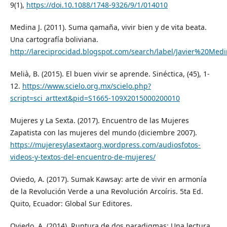
9(1),
https://doi.10.1088/1748-9326/9/1/014010
Medina J. (2011). Suma qamaña, vivir bien y de vita beata.
Una cartografía boliviana.
http://lareciprocidad.blogspot.com/search/label/Javier%20Med
Melià, B. (2015). El buen vivir se aprende. Sinéctica, (45), 1-
12.
https://www.scielo.org.mx/scielo.php?
script=sci_arttext&pid=S1665-109X2015000200010
Mujeres y La Sexta. (2017). Encuentro de las Mujeres
Zapatista con las mujeres del mundo (diciembre 2007).
https://mujeresylasextaorg.wordpress.com/audiosfotos-
videos-y-textos-del-encuentro-de-mujeres/
Oviedo, A. (2017). Sumak Kawsay: arte de vivir en armonía
de la Revolución Verde a una Revolución Arcoíris. 5ta Ed.
Quito, Ecuador: Global Sur Editores.
Oviedo, A. (2014). Ruptura de dos paradigmas: Una lectura