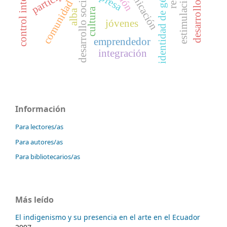
comunicación
identidad de género
control interno
desarrollo social
comunidad
cultura
alba
jóvenes
emprendedor
integración
Información
Para lectores/as
Para autores/as
Para bibliotecarios/as
Más leído
El indigenismo y su presencia en el arte en el Ecuador