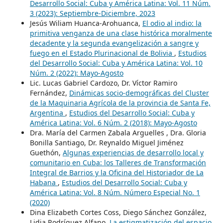
Desarrollo Social: Cuba y América Latina: Vol. 11 Núm.
3 (2023): Septiembre-Diciembre, 2023
Jesús Wiliam Huanca-Arohuanca,
El odio al indio: la
primitiva venganza de una clase histórica moralmente
decadente y la segunda evangelización a sangre y
fuego en el Estado Plurinacional de Bolivia
,
Estudios
del Desarrollo Social: Cuba y América Latina: Vol. 10
Núm. 2 (2022): Mayo-Agosto
Lic. Lucas Gabriel Cardozo, Dr. Víctor Ramiro
Fernández,
Dinámicas socio-demográficas del Cluster
de la Maquinaria Agrícola de la provincia de Santa Fe,
Argentina
,
Estudios del Desarrollo Social: Cuba y
América Latina: Vol. 6 Núm. 2 (2018): Mayo-Agosto
Dra. María del Carmen Zabala Arguelles , Dra. Gloria
Bonilla Santiago, Dr. Reynaldo Miguel Jiménez
Guethón,
Algunas experiencias de desarrollo local y
comunitario en Cuba: los Talleres de Transformación
Integral de Barrios y la Oficina del Historiador de La
Habana
,
Estudios del Desarrollo Social: Cuba y
América Latina: Vol. 8 Núm. Número Especial No. 1
(2020)
Dina Elizabeth Cortes Coss, Diego Sánchez González,
Lidia Rodríguez Alfano,
La estigmatización del espacio