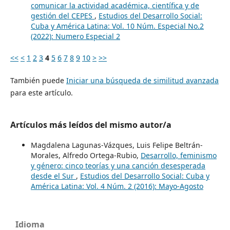
comunicar la actividad académica, científica y de
gestión del CEPES
,
Estudios del Desarrollo Social:
Cuba y América Latina: Vol. 10 Núm. Especial No.2
(2022): Numero Especial 2
<<
<
1
2
3
4
5
6
7
8
9
10
>
>>
También puede
Iniciar una búsqueda de similitud avanzada
para este artículo.
Artículos más leídos del mismo autor/a
Magdalena Lagunas-Vázques, Luis Felipe Beltrán-
Morales, Alfredo Ortega-Rubio,
Desarrollo, feminismo
y género: cinco teorías y una canción desesperada
desde el Sur
,
Estudios del Desarrollo Social: Cuba y
América Latina: Vol. 4 Núm. 2 (2016): Mayo-Agosto
Idioma