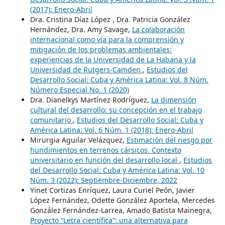
(2017): Enero-Abril
Dra. Cristina Díaz López , Dra. Patricia González
Hernández, Dra. Amy Savage,
La colaboración
internacional como vía para la comprensión y
mitigación de los problemas ambientales:
experiencias de la Universidad de La Habana y la
Universidad de Rutgers-Camden
,
Estudios del
Desarrollo Social: Cuba y América Latina: Vol. 8 Núm.
Número Especial No. 1 (2020)
Dra. Dianelkys Martínez Rodríguez,
La dimensión
cultural del desarrollo: su concepción en el trabajo
comunitario
,
Estudios del Desarrollo Social: Cuba y
América Latina: Vol. 6 Núm. 1 (2018): Enero-Abril
Mirurgia Aguilar Velázquez,
Estimación del riesgo por
hundimientos en terrenos cársicos. Contexto
universitario en función del desarrollo local
,
Estudios
del Desarrollo Social: Cuba y América Latina: Vol. 10
Núm. 3 (2022): Septiembre-Diciembre, 2022
Yinet Cortizas Enríquez, Laura Curiel Peón, Javier
López Fernández, Odette González Aportela, Mercedes
González Fernández-Larrea, Amado Batista Mainegra,
Proyecto “Letra científica”: una alternativa para