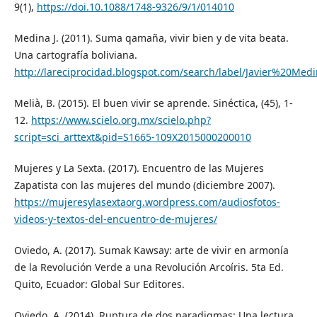
9(1),
https://doi.10.1088/1748-9326/9/1/014010
Medina J. (2011). Suma qamaña, vivir bien y de vita beata.
Una cartografía boliviana.
http://lareciprocidad.blogspot.com/search/label/Javier%20Med
Melià, B. (2015). El buen vivir se aprende. Sinéctica, (45), 1-
12.
https://www.scielo.org.mx/scielo.php?
script=sci_arttext&pid=S1665-109X2015000200010
Mujeres y La Sexta. (2017). Encuentro de las Mujeres
Zapatista con las mujeres del mundo (diciembre 2007).
https://mujeresylasextaorg.wordpress.com/audiosfotos-
videos-y-textos-del-encuentro-de-mujeres/
Oviedo, A. (2017). Sumak Kawsay: arte de vivir en armonía
de la Revolución Verde a una Revolución Arcoíris. 5ta Ed.
Quito, Ecuador: Global Sur Editores.
Oviedo, A. (2014). Ruptura de dos paradigmas: Una lectura