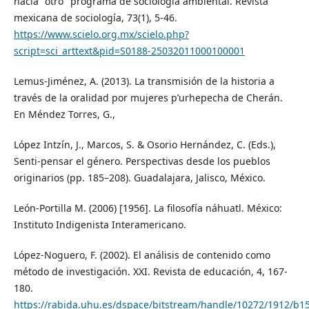
hacia "otro" programa de sociología ambiental. Revista
mexicana de sociología, 73(1), 5-46.
https://www.scielo.org.mx/scielo.php?
script=sci_arttext&pid=S0188-25032011000100001
Lemus-Jiménez, A. (2013). La transmisión de la historia a
través de la oralidad por mujeres p’urhepecha de Cherán.
En Méndez Torres, G.,
López Intzín, J., Marcos, S. & Osorio Hernández, C. (Eds.),
Senti-pensar el género. Perspectivas desde los pueblos
originarios (pp. 185–208). Guadalajara, Jalisco, México.
León-Portilla M. (2006) [1956]. La filosofía náhuatl. México:
Instituto Indigenista Interamericano.
López-Noguero, F. (2002). El análisis de contenido como
método de investigación. XXI. Revista de educación, 4, 167-
180.
https://rabida.uhu.es/dspace/bitstream/handle/10272/1912/b1