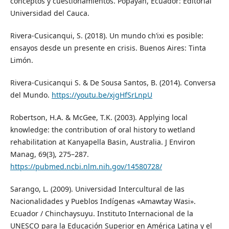
conceptos y cuestionamientos. Popayán, Ecuador: Editorial
Universidad del Cauca.
Rivera-Cusicanqui, S. (2018). Un mundo ch’ixi es posible:
ensayos desde un presente en crisis. Buenos Aires: Tinta
Limón.
Rivera-Cusicanqui S. & De Sousa Santos, B. (2014). Conversa
del Mundo.
https://youtu.be/xjgHfSrLnpU
Robertson, H.A. & McGee, T.K. (2003). Applying local
knowledge: the contribution of oral history to wetland
rehabilitation at Kanyapella Basin, Australia. J Environ
Manag, 69(3), 275–287.
https://pubmed.ncbi.nlm.nih.gov/14580728/
Sarango, L. (2009). Universidad Intercultural de las
Nacionalidades y Pueblos Indígenas «Amawtay Wasi».
Ecuador / Chinchaysuyu. Instituto Internacional de la
UNESCO para la Educación Superior en América Latina y el