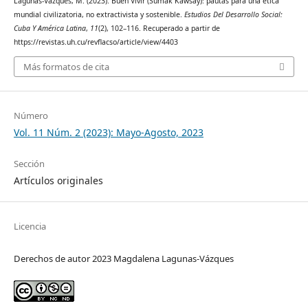
Lagunas-Vázques, M. (2023). Buen Vivir (Sumak Kawsay): pautas para una ética
mundial civilizatoria, no extractivista y sostenible.
Estudios Del Desarrollo Social:
Cuba Y América Latina
,
11
(2), 102–116. Recuperado a partir de
https://revistas.uh.cu/revflacso/article/view/4403
Más formatos de cita
Número
Vol. 11 Núm. 2 (2023): Mayo-Agosto, 2023
Sección
Artículos originales
Licencia
Derechos de autor 2023 Magdalena Lagunas-Vázques