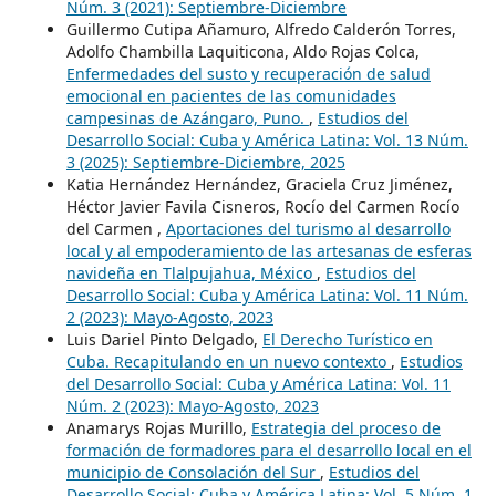
Núm. 3 (2021): Septiembre-Diciembre
Guillermo Cutipa Añamuro, Alfredo Calderón Torres,
Adolfo Chambilla Laquiticona, Aldo Rojas Colca,
Enfermedades del susto y recuperación de salud
emocional en pacientes de las comunidades
campesinas de Azángaro, Puno.
,
Estudios del
Desarrollo Social: Cuba y América Latina: Vol. 13 Núm.
3 (2025): Septiembre-Diciembre, 2025
Katia Hernández Hernández, Graciela Cruz Jiménez,
Héctor Javier Favila Cisneros, Rocío del Carmen Rocío
del Carmen ,
Aportaciones del turismo al desarrollo
local y al empoderamiento de las artesanas de esferas
navideña en Tlalpujahua, México
,
Estudios del
Desarrollo Social: Cuba y América Latina: Vol. 11 Núm.
2 (2023): Mayo-Agosto, 2023
Luis Dariel Pinto Delgado,
El Derecho Turístico en
Cuba. Recapitulando en un nuevo contexto
,
Estudios
del Desarrollo Social: Cuba y América Latina: Vol. 11
Núm. 2 (2023): Mayo-Agosto, 2023
Anamarys Rojas Murillo,
Estrategia del proceso de
formación de formadores para el desarrollo local en el
municipio de Consolación del Sur
,
Estudios del
Desarrollo Social: Cuba y América Latina: Vol. 5 Núm. 1