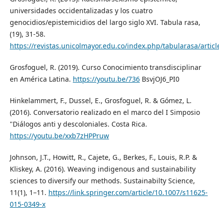
universidades occidentalizadas y los cuatro
genocidios/epistemicidios del largo siglo XVI. Tabula rasa,
(19), 31-58.
https://revistas.unicolmayor.edu.co/index.php/tabularasa/artic
Grosfoguel, R. (2019). Curso Conocimiento transdisciplinar
en América Latina.
https://youtu.be/736
BsvjOJ6_PI0
Hinkelammert, F., Dussel, E., Grosfoguel, R. & Gómez, L.
(2016). Conversatorio realizado en el marco del I Simposio
"Diálogos anti y descoloniales. Costa Rica.
https://youtu.be/xxb7zHPPruw
Johnson, J.T., Howitt, R., Cajete, G., Berkes, F., Louis, R.P. &
Kliskey, A. (2016). Weaving indigenous and sustainability
sciences to diversify our methods. Sustainabilty Science,
11(1), 1–11.
https://link.springer.com/article/10.1007/s11625-
015-0349-x