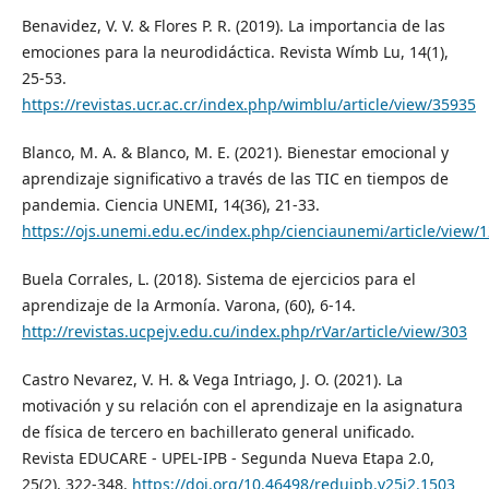
Benavidez, V. V. & Flores P. R. (2019). La importancia de las
emociones para la neurodidáctica. Revista Wímb Lu, 14(1),
25-53.
https://revistas.ucr.ac.cr/index.php/wimblu/article/view/35935
Blanco, M. A. & Blanco, M. E. (2021). Bienestar emocional y
aprendizaje significativo a través de las TIC en tiempos de
pandemia. Ciencia UNEMI, 14(36), 21-33.
https://ojs.unemi.edu.ec/index.php/cienciaunemi/article/view/
Buela Corrales, L. (2018). Sistema de ejercicios para el
aprendizaje de la Armonía. Varona, (60), 6-14.
http://revistas.ucpejv.edu.cu/index.php/rVar/article/view/303
Castro Nevarez, V. H. & Vega Intriago, J. O. (2021). La
motivación y su relación con el aprendizaje en la asignatura
de física de tercero en bachillerato general unificado.
Revista EDUCARE - UPEL-IPB - Segunda Nueva Etapa 2.0,
25(2), 322-348.
https://doi.org/10.46498/reduipb.v25i2.1503