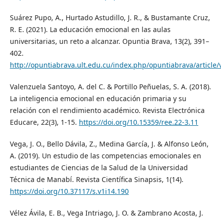
Suárez Pupo, A., Hurtado Astudillo, J. R., & Bustamante Cruz,
R. E. (2021). La educación emocional en las aulas
universitarias, un reto a alcanzar. Opuntia Brava, 13(2), 391–
402.
http://opuntiabrava.ult.edu.cu/index.php/opuntiabrava/article
Valenzuela Santoyo, A. del C. & Portillo Peñuelas, S. A. (2018).
La inteligencia emocional en educación primaria y su
relación con el rendimiento académico. Revista Electrónica
Educare, 22(3), 1-15.
https://doi.org/10.15359/ree.22-3.11
Vega, J. O., Bello Dávila, Z., Medina García, J. & Alfonso León,
A. (2019). Un estudio de las competencias emocionales en
estudiantes de Ciencias de la Salud de la Universidad
Técnica de Manabí. Revista Científica Sinapsis, 1(14).
https://doi.org/10.37117/s.v1i14.190
Vélez Ávila, E. B., Vega Intriago, J. O. & Zambrano Acosta, J.