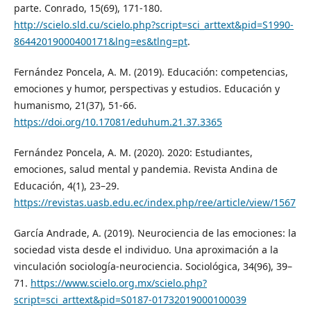
parte. Conrado, 15(69), 171-180.
http://scielo.sld.cu/scielo.php?script=sci_arttext&pid=S1990-
86442019000400171&lng=es&tlng=pt
.
Fernández Poncela, A. M. (2019). Educación: competencias,
emociones y humor, perspectivas y estudios. Educación y
humanismo, 21(37), 51-66.
https://doi.org/10.17081/eduhum.21.37.3365
Fernández Poncela, A. M. (2020). 2020: Estudiantes,
emociones, salud mental y pandemia. Revista Andina de
Educación, 4(1), 23–29.
https://revistas.uasb.edu.ec/index.php/ree/article/view/1567
García Andrade, A. (2019). Neurociencia de las emociones: la
sociedad vista desde el individuo. Una aproximación a la
vinculación sociología-neurociencia. Sociológica, 34(96), 39–
71.
https://www.scielo.org.mx/scielo.php?
script=sci_arttext&pid=S0187-01732019000100039