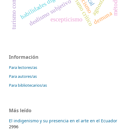
turismo comunitario
agnosticismo
empirismo crítico
habilidades digitales
dealismo subjetivo
demuna
escepticismo
Información
Para lectores/as
Para autores/as
Para bibliotecarios/as
Más leído
El indigenismo y su presencia en el arte en el Ecuador
2996