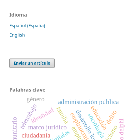
Idioma
Español (España)
English
Enviar un artículo
Palabras clave
género
administración pública
teletrabajo
educación
familia
identidad
desarrollo local
delito
empiriocriticismo
sociología
método delphi
marco jurídico
ciudadanía