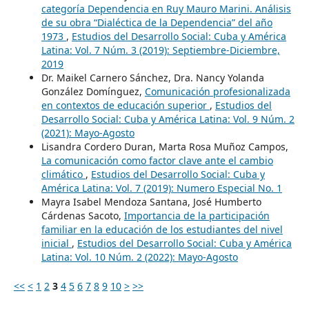
categoría Dependencia en Ruy Mauro Marini. Análisis
de su obra “Dialéctica de la Dependencia” del año
1973
,
Estudios del Desarrollo Social: Cuba y América
Latina: Vol. 7 Núm. 3 (2019): Septiembre-Diciembre,
2019
Dr. Maikel Carnero Sánchez, Dra. Nancy Yolanda
González Domínguez,
Comunicación profesionalizada
en contextos de educación superior
,
Estudios del
Desarrollo Social: Cuba y América Latina: Vol. 9 Núm. 2
(2021): Mayo-Agosto
Lisandra Cordero Duran, Marta Rosa Muñoz Campos,
La comunicación como factor clave ante el cambio
climático
,
Estudios del Desarrollo Social: Cuba y
América Latina: Vol. 7 (2019): Numero Especial No. 1
Mayra Isabel Mendoza Santana, José Humberto
Cárdenas Sacoto,
Importancia de la participación
familiar en la educación de los estudiantes del nivel
inicial
,
Estudios del Desarrollo Social: Cuba y América
Latina: Vol. 10 Núm. 2 (2022): Mayo-Agosto
<<
<
1
2
3
4
5
6
7
8
9
10
>
>>