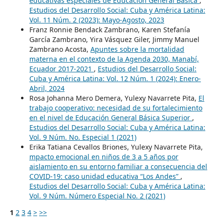
educativas especiales de Educación General Básica
,
Estudios del Desarrollo Social: Cuba y América Latina:
Vol. 11 Núm. 2 (2023): Mayo-Agosto, 2023
Franz Ronnie Bendack Zambrano, Karen Stefanía
García Zambrano, Yira Vásquez Giler, Jimmy Manuel
Zambrano Acosta,
Apuntes sobre la mortalidad
materna en el contexto de la Agenda 2030, Manabí,
Ecuador 2017-2021
,
Estudios del Desarrollo Social:
Cuba y América Latina: Vol. 12 Núm. 1 (2024): Enero-
Abril, 2024
Rosa Johanna Mero Demera, Yulexy Navarrete Pita,
El
trabajo cooperativo: necesidad de su fortalecimiento
en el nivel de Educación General Básica Superior
,
Estudios del Desarrollo Social: Cuba y América Latina:
Vol. 9 Núm. No. Especial 1 (2021)
Erika Tatiana Cevallos Briones, Yulexy Navarrete Pita,
mpacto emocional en niños de 3 a 5 años por
aislamiento en su entorno familiar a consecuencia del
COVID-19: caso unidad educativa “Los Andes”
,
Estudios del Desarrollo Social: Cuba y América Latina:
Vol. 9 Núm. Número Especial No. 2 (2021)
1
2
3
4
>
>>