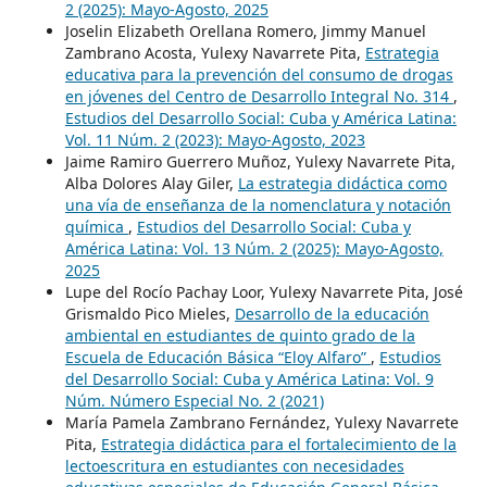
2 (2025): Mayo-Agosto, 2025
Joselin Elizabeth Orellana Romero, Jimmy Manuel
Zambrano Acosta, Yulexy Navarrete Pita,
Estrategia
educativa para la prevención del consumo de drogas
en jóvenes del Centro de Desarrollo Integral No. 314
,
Estudios del Desarrollo Social: Cuba y América Latina:
Vol. 11 Núm. 2 (2023): Mayo-Agosto, 2023
Jaime Ramiro Guerrero Muñoz, Yulexy Navarrete Pita,
Alba Dolores Alay Giler,
La estrategia didáctica como
una vía de enseñanza de la nomenclatura y notación
química
,
Estudios del Desarrollo Social: Cuba y
América Latina: Vol. 13 Núm. 2 (2025): Mayo-Agosto,
2025
Lupe del Rocío Pachay Loor, Yulexy Navarrete Pita, José
Grismaldo Pico Mieles,
Desarrollo de la educación
ambiental en estudiantes de quinto grado de la
Escuela de Educación Básica “Eloy Alfaro”
,
Estudios
del Desarrollo Social: Cuba y América Latina: Vol. 9
Núm. Número Especial No. 2 (2021)
María Pamela Zambrano Fernández, Yulexy Navarrete
Pita,
Estrategia didáctica para el fortalecimiento de la
lectoescritura en estudiantes con necesidades