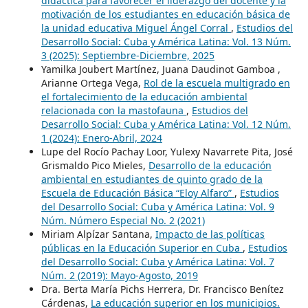
didáctica para favorecer el liderazgo del docente y la
motivación de los estudiantes en educación básica de
la unidad educativa Miguel Ángel Corral
,
Estudios del
Desarrollo Social: Cuba y América Latina: Vol. 13 Núm.
3 (2025): Septiembre-Diciembre, 2025
Yamilka Joubert Martínez, Juana Daudinot Gamboa ,
Arianne Ortega Vega,
Rol de la escuela multigrado en
el fortalecimiento de la educación ambiental
relacionada con la mastofauna
,
Estudios del
Desarrollo Social: Cuba y América Latina: Vol. 12 Núm.
1 (2024): Enero-Abril, 2024
Lupe del Rocío Pachay Loor, Yulexy Navarrete Pita, José
Grismaldo Pico Mieles,
Desarrollo de la educación
ambiental en estudiantes de quinto grado de la
Escuela de Educación Básica “Eloy Alfaro”
,
Estudios
del Desarrollo Social: Cuba y América Latina: Vol. 9
Núm. Número Especial No. 2 (2021)
Miriam Alpízar Santana,
Impacto de las políticas
públicas en la Educación Superior en Cuba
,
Estudios
del Desarrollo Social: Cuba y América Latina: Vol. 7
Núm. 2 (2019): Mayo-Agosto, 2019
Dra. Berta María Pichs Herrera, Dr. Francisco Benítez
Cárdenas,
La educación superior en los municipios.