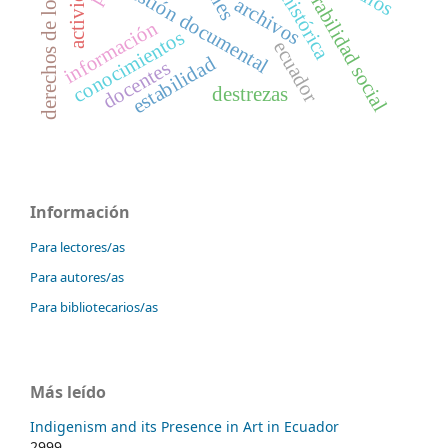
derechos de los infantes
vulnerabilidad social
actividades
gestión documental
archivos
información
conocimientos
ecuador
estabilidad
docentes
destrezas
Información
Para lectores/as
Para autores/as
Para bibliotecarios/as
Más leído
Indigenism and its Presence in Art in Ecuador
2999