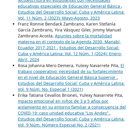
lectoescritura en estudiantes con necesidades
educativas especiales de Educación General Básica
,
Estudios del Desarrollo Social: Cuba y América Latina:
Vol. 11 Núm. 2 (2023): Mayo-Agosto, 2023
Franz Ronnie Bendack Zambrano, Karen Stefanía
García Zambrano, Yira Vásquez Giler, Jimmy Manuel
Zambrano Acosta,
Apuntes sobre la mortalidad
materna en el contexto de la Agenda 2030, Manabí,
Ecuador 2017-2021
,
Estudios del Desarrollo Social:
Cuba y América Latina: Vol. 12 Núm. 1 (2024): Enero-
Abril, 2024
Rosa Johanna Mero Demera, Yulexy Navarrete Pita,
El
trabajo cooperativo: necesidad de su fortalecimiento
en el nivel de Educación General Básica Superior
,
Estudios del Desarrollo Social: Cuba y América Latina:
Vol. 9 Núm. No. Especial 1 (2021)
Erika Tatiana Cevallos Briones, Yulexy Navarrete Pita,
mpacto emocional en niños de 3 a 5 años por
aislamiento en su entorno familiar a consecuencia del
COVID-19: caso unidad educativa “Los Andes”
,
Estudios del Desarrollo Social: Cuba y América Latina:
Vol. 9 Núm. Número Especial No. 2 (2021)