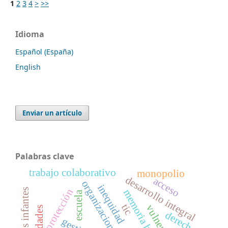
1
2
3
4
>
>>
Idioma
Español (España)
English
Enviar un artículo
Palabras clave
trabajo colaborativo
monopolio
desarrollo integral
acceso
organizaciones
inequidad
protección
memoria histórica
escuela
tic
derechos