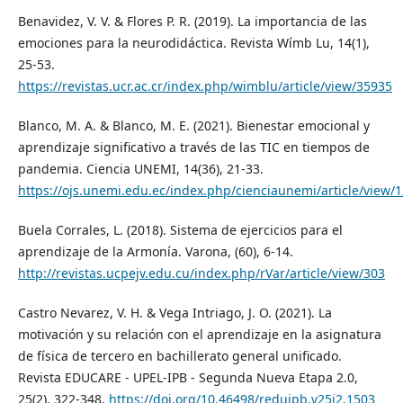
Benavidez, V. V. & Flores P. R. (2019). La importancia de las
emociones para la neurodidáctica. Revista Wímb Lu, 14(1),
25-53.
https://revistas.ucr.ac.cr/index.php/wimblu/article/view/35935
Blanco, M. A. & Blanco, M. E. (2021). Bienestar emocional y
aprendizaje significativo a través de las TIC en tiempos de
pandemia. Ciencia UNEMI, 14(36), 21-33.
https://ojs.unemi.edu.ec/index.php/cienciaunemi/article/view/
Buela Corrales, L. (2018). Sistema de ejercicios para el
aprendizaje de la Armonía. Varona, (60), 6-14.
http://revistas.ucpejv.edu.cu/index.php/rVar/article/view/303
Castro Nevarez, V. H. & Vega Intriago, J. O. (2021). La
motivación y su relación con el aprendizaje en la asignatura
de física de tercero en bachillerato general unificado.
Revista EDUCARE - UPEL-IPB - Segunda Nueva Etapa 2.0,
25(2), 322-348.
https://doi.org/10.46498/reduipb.v25i2.1503