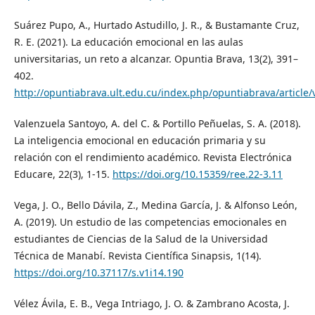
Suárez Pupo, A., Hurtado Astudillo, J. R., & Bustamante Cruz,
R. E. (2021). La educación emocional en las aulas
universitarias, un reto a alcanzar. Opuntia Brava, 13(2), 391–
402.
http://opuntiabrava.ult.edu.cu/index.php/opuntiabrava/article
Valenzuela Santoyo, A. del C. & Portillo Peñuelas, S. A. (2018).
La inteligencia emocional en educación primaria y su
relación con el rendimiento académico. Revista Electrónica
Educare, 22(3), 1-15.
https://doi.org/10.15359/ree.22-3.11
Vega, J. O., Bello Dávila, Z., Medina García, J. & Alfonso León,
A. (2019). Un estudio de las competencias emocionales en
estudiantes de Ciencias de la Salud de la Universidad
Técnica de Manabí. Revista Científica Sinapsis, 1(14).
https://doi.org/10.37117/s.v1i14.190
Vélez Ávila, E. B., Vega Intriago, J. O. & Zambrano Acosta, J.