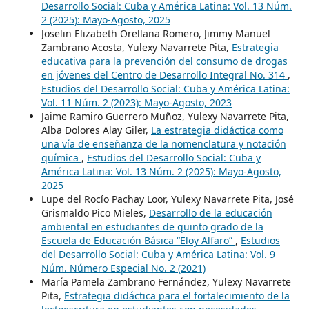
Desarrollo Social: Cuba y América Latina: Vol. 13 Núm.
2 (2025): Mayo-Agosto, 2025
Joselin Elizabeth Orellana Romero, Jimmy Manuel
Zambrano Acosta, Yulexy Navarrete Pita,
Estrategia
educativa para la prevención del consumo de drogas
en jóvenes del Centro de Desarrollo Integral No. 314
,
Estudios del Desarrollo Social: Cuba y América Latina:
Vol. 11 Núm. 2 (2023): Mayo-Agosto, 2023
Jaime Ramiro Guerrero Muñoz, Yulexy Navarrete Pita,
Alba Dolores Alay Giler,
La estrategia didáctica como
una vía de enseñanza de la nomenclatura y notación
química
,
Estudios del Desarrollo Social: Cuba y
América Latina: Vol. 13 Núm. 2 (2025): Mayo-Agosto,
2025
Lupe del Rocío Pachay Loor, Yulexy Navarrete Pita, José
Grismaldo Pico Mieles,
Desarrollo de la educación
ambiental en estudiantes de quinto grado de la
Escuela de Educación Básica “Eloy Alfaro”
,
Estudios
del Desarrollo Social: Cuba y América Latina: Vol. 9
Núm. Número Especial No. 2 (2021)
María Pamela Zambrano Fernández, Yulexy Navarrete
Pita,
Estrategia didáctica para el fortalecimiento de la