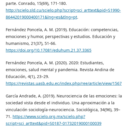
parte. Conrado, 15(69), 171-180.
http://scielo.sld.cu/scielo.php?script=sci_arttext&pid=S1990-
86442019000400171&lng=es&tlng=pt
.
Fernández Poncela, A. M. (2019). Educación: competencias,
emociones y humor, perspectivas y estudios. Educación y
humanismo, 21(37), 51-66.
https://doi.org/10.17081/eduhum.21.37.3365
Fernández Poncela, A. M. (2020). 2020: Estudiantes,
emociones, salud mental y pandemia. Revista Andina de
Educación, 4(1), 23–29.
https://revistas.uasb.edu.ec/index.php/ree/article/view/1567
García Andrade, A. (2019). Neurociencia de las emociones: la
sociedad vista desde el individuo. Una aproximación a la
vinculación sociología-neurociencia. Sociológica, 34(96), 39–
71.
https://www.scielo.org.mx/scielo.php?
script=sci_arttext&pid=S0187-01732019000100039