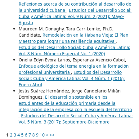
Reflexiones acerca de su contribución al desarrollo de
la universidad cubana
,
Estudios del Desarrollo Social:
Cuba y América Latina: Vol. 9 Núm. 2 (2021): Mayo-
Agosto
Maureen M. Donaghy, Tara Carr-Lemke, Ph.D.
Candidate,
Remodelación en la Habana Vieja: El Plan
Maestro para lograr una resiliencia equitativa
,
Estudios del Desarrollo Social: Cuba y América Latina:
Vol. 8 Núm. Número Especial No. 1 (2020)
Onelia Edyn Evora Larios, Esperanza Asencio Cabot,
Enfoque axiológico del tema energía en la formación
profesional universitaria
,
Estudios del Desarrollo
Social: Cuba y América Latina: Vol. 4 Núm. 1 (2016):
Enero-Abril
Jesús Suárez Hernández, Jorge Candelario Milián
Domínguez,
El desarrollo sostenible en los
estudiantes de la educación primaria desde la
integración de la empresa con la escuela del territorio
,
Estudios del Desarrollo Social: Cuba y América Latina:
Vol. 5 Núm. 3 (2017): Septiembre-Diciembre
1
2
3
4
5
6
7
8
9
10
>
>>