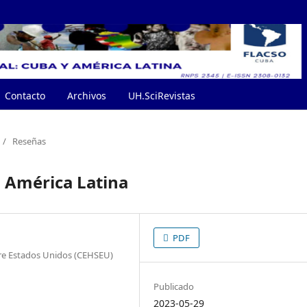
Contacto
Archivos
UH.SciRevistas
/
Reseñas
 América Latina
PDF
bre Estados Unidos (CEHSEU)
Publicado
2023-05-29