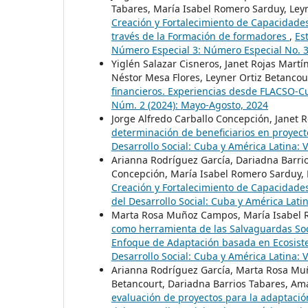
Tabares, María Isabel Romero Sarduy, Ley
Creación y Fortalecimiento de Capacidades
través de la Formación de formadores
,
Es
Número Especial 3: Número Especial No. 
Yiglén Salazar Cisneros, Janet Rojas Mart
Néstor Mesa Flores, Leyner Ortiz Betancou
financieros. Experiencias desde FLACSO-
Núm. 2 (2024): Mayo-Agosto, 2024
Jorge Alfredo Carballo Concepción, Janet 
determinación de beneficiarios en proyec
Desarrollo Social: Cuba y América Latina: 
Arianna Rodríguez García, Dariadna Barri
Concepción, María Isabel Romero Sarduy, 
Creación y Fortalecimiento de Capacidades
del Desarrollo Social: Cuba y América Lati
Marta Rosa Muñoz Campos, María Isabel R
como herramienta de las Salvaguardas Soc
Enfoque de Adaptación basada en Ecosis
Desarrollo Social: Cuba y América Latina: 
Arianna Rodríguez García, Marta Rosa Muñ
Betancourt, Dariadna Barrios Tabares, A
evaluación de proyectos para la adaptaci