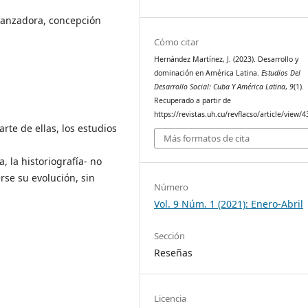
eranzadora, concepción
Cómo citar
Hernández Martínez, J. (2023). Desarrollo y
dominación en América Latina.
Estudios Del
Desarrollo Social: Cuba Y América Latina
,
9
(1).
Recuperado a partir de
https://revistas.uh.cu/revflacso/article/view/
rte de ellas, los estudios
Más formatos de cita
a, la historiografía- no
se su evolución, sin
Número
Vol. 9 Núm. 1 (2021): Enero-Abril
Sección
Reseñas
Licencia