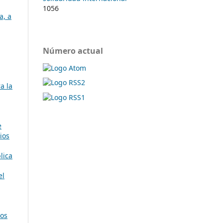
1056
a, a
Número actual
a la
e
ios
lica
el
ios