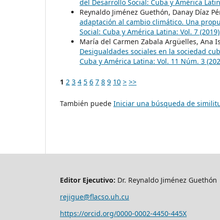
del Desarrollo Social: Cuba y América Lat
Reynaldo Jiménez Guethón, Danay Díaz Pér
adaptación al cambio climático. Una propu
Social: Cuba y América Latina: Vol. 7 (201
María del Carmen Zabala Argüelles, Ana Is
Desigualdades sociales en la sociedad cub
Cuba y América Latina: Vol. 11 Núm. 3 (20
1
2
3
4
5
6
7
8
9
10
>
>>
También puede
Iniciar una búsqueda de simili
Editor Ejecutivo:
Dr. Reynaldo Jiménez Guethón
rejigue@flacso.uh.cu
https://orcid.org/0000-0002-4450-445X