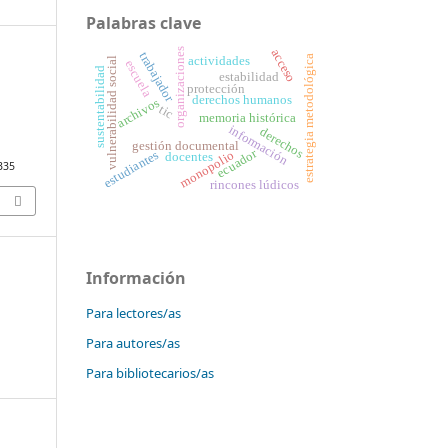
Palabras clave
organizaciones
acceso
trabajador
estrategia metodológica
actividades
vulnerabilidad social
escuela
sustentabilidad
estabilidad
protección
derechos humanos
archivos
tic
memoria histórica
información
derechos
gestión documental
ecuador
estudiantes
monopolio
docentes
4335
rincones lúdicos
Información
Para lectores/as
Para autores/as
Para bibliotecarios/as