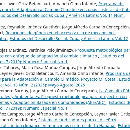
ner Javier Ortiz Betancourt, Amanda Olmo Infante,
Programa de
 para la Adaptación al Cambio Climático en zonas costeras de Cub
tudios del Desarrollo Social: Cuba y América Latina: Vol. 11 Núm.
3
ínez, Reynaldo Jiménez Guethón, Jorge Alfredo Carballo Concepción,
rt,
Relaciones de género en el acceso y uso de mecanismos
Cuba
,
Estudios del Desarrollo Social: Cuba y América Latina: Vol. 12
Rojas Martínez, Verónica Polo Jiménezv,
Propuesta metodológica par
tos con enfoque de adaptación al cambio climático
,
Estudios del
Vol. 7 (2019): Numero Especial No. 1
os Tabares, Marta Rosa Muñoz Campos, Jorge Alfredo Carballo
Leyner Javier Ortiz Betancourt, Amanda Olmo Infante,
Programa d
 para la Adaptación al Cambio Climático. Proyecto Mi Costa
,
Estud
na: Vol. 13 Núm. 2 (2025): Mayo-Agosto, 2025
omero Sarduy, Jorge Alfredo Carballo Concepción,
La Consulta Púb
iales y Ambientales. Propuesta metodológica para proyectos con
temas y Adaptación Basada en Comunidades (ABE/ABC)
,
Estudios d
Vol. 7 (2019): Numero Especial No. 1
oz Campos, Jorge Alfredo Carballo Concepción, Leyner Javier Ortiz
manda Olmo Infante,
Sistema de indicadores para el diseño y
ón al cambio climático en municipios costeros de La Habana
,
Estud