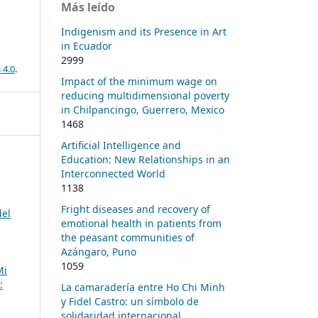
Más leído
Indigenism and its Presence in Art
in Ecuador
2999
 4.0
.
Impact of the minimum wage on
reducing multidimensional poverty
in Chilpancingo, Guerrero, Mexico
1468
Artificial Intelligence and
Education: New Relationships in an
Interconnected World
1138
Fright diseases and recovery of
del
emotional health in patients from
the peasant communities of
Azángaro, Puno
1059
Mi
:
La camaradería entre Ho Chi Minh
y Fidel Castro: un símbolo de
solidaridad internacional