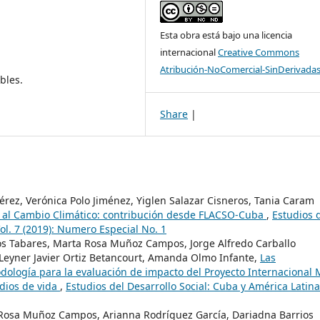
Esta obra está bajo una licencia
internacional
Creative Commons
Atribución-NoComercial-SinDerivadas
bles.
Share
|
rez, Verónica Polo Jiménez, Yiglen Salazar Cisneros, Tania Caram
 al Cambio Climático: contribución desde FLACSO-Cuba
,
Estudios 
Vol. 7 (2019): Numero Especial No. 1
os Tabares, Marta Rosa Muñoz Campos, Jorge Alfredo Carballo
Leyner Javier Ortiz Betancourt, Amanda Olmo Infante,
Las
dología para la evaluación de impacto del Proyecto Internacional 
edios de vida
,
Estudios del Desarrollo Social: Cuba y América Latina
 Rosa Muñoz Campos, Arianna Rodríguez García, Dariadna Barrios