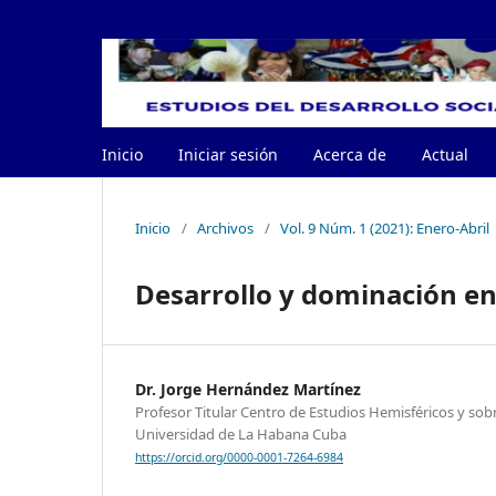
Inicio
Iniciar sesión
Acerca de
Actual
Inicio
/
Archivos
/
Vol. 9 Núm. 1 (2021): Enero-Abril
Desarrollo y dominación en
Dr. Jorge Hernández Martínez
Profesor Titular Centro de Estudios Hemisféricos y so
Universidad de La Habana Cuba
https://orcid.org/0000-0001-7264-6984