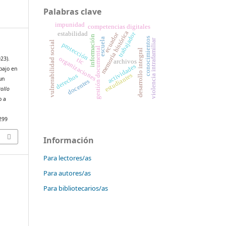
Palabras clave
impunidad
competencias digitales
memoria histórica
estabilidad
trabajador
ecuador
información
conocimientos
escuela
violencia intrafamiliar
vulnerabilidad social
protección
gestión documental
desarrollo integral
23).
organizaciones
tic
archivos
actividades
bajo en
estudiantes
derechos
un
docentes
rollo
o a
4299
Información
Para lectores/as
Para autores/as
Para bibliotecarios/as