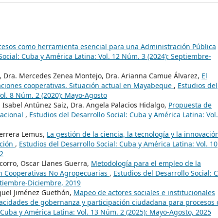
cesos como herramienta esencial para una Administración Pública
Social: Cuba y América Latina: Vol. 12 Núm. 3 (2024): Septiembre-
, Dra. Mercedes Zenea Montejo, Dra. Arianna Camue Álvarez,
El
aciones cooperativas. Situación actual en Mayabeque
,
Estudios del
Vol. 8 Núm. 2 (2020): Mayo-Agosto
n Isabel Antúnez Saiz, Dra. Angela Palacios Hidalgo,
Propuesta de
zacional
,
Estudios del Desarrollo Social: Cuba y América Latina: Vol.
Herrera Lemus,
La gestión de la ciencia, la tecnología y la innovació
cción
,
Estudios del Desarrollo Social: Cuba y América Latina: Vol. 10
2
corro, Oscar Llanes Guerra,
Metodología para el empleo de la
en Cooperativas No Agropecuarias
,
Estudios del Desarrollo Social: 
eptiembre-Diciembre, 2019
guel Jiménez Guethón,
Mapeo de actores sociales e institucionales
apacidades de gobernanza y participación ciudadana para procesos
: Cuba y América Latina: Vol. 13 Núm. 2 (2025): Mayo-Agosto, 2025