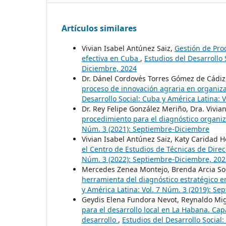
Artículos similares
Vivian Isabel Antúnez Saiz,
Gestión de Pro
efectiva en Cuba
,
Estudios del Desarrollo 
Diciembre, 2024
Dr. Dánel Cordovés Torres Gómez de Cádiz
proceso de innovación agraria en organiz
Desarrollo Social: Cuba y América Latina: 
Dr. Rey Felipe González Meriño, Dra. Vivia
procedimiento para el diagnóstico organi
Núm. 3 (2021): Septiembre-Diciembre
Vivian Isabel Antúnez Saiz, Katy Caridad 
el Centro de Estudios de Técnicas de Dire
Núm. 3 (2022): Septiembre-Diciembre, 202
Mercedes Zenea Montejo, Brenda Arcia So
herramienta del diagnóstico estratégico 
y América Latina: Vol. 7 Núm. 3 (2019): S
Geydis Elena Fundora Nevot, Reynaldo Mi
para el desarrollo local en La Habana. C
desarrollo
,
Estudios del Desarrollo Social