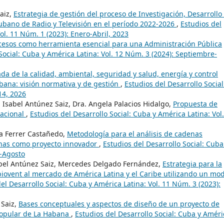
aiz,
Estrategia de gestión del proceso de Investigación, Desarrollo
Cubano de Radio y Televisión en el período 2022-2026
,
Estudios del
ol. 11 Núm. 1 (2023): Enero-Abril, 2023
cesos como herramienta esencial para una Administración Pública
Social: Cuba y América Latina: Vol. 12 Núm. 3 (2024): Septiembre-
da de la calidad, ambiental, seguridad y salud, energía y control
ubana: visión normativa y de gestión
,
Estudios del Desarrollo Social
14, 2026
n Isabel Antúnez Saiz, Dra. Angela Palacios Hidalgo,
Propuesta de
zacional
,
Estudios del Desarrollo Social: Cuba y América Latina: Vol.
ta Ferrer Castañedo,
Metodología para el análisis de cadenas
enas como proyecto innovador
,
Estudios del Desarrollo Social: Cuba
o-Agosto
abel Antúnez Saiz, Mercedes Delgado Fernández,
Estrategia para la
iovent al mercado de América Latina y el Caribe utilizando un mo
el Desarrollo Social: Cuba y América Latina: Vol. 11 Núm. 3 (2023):
 Saiz,
Bases conceptuales y aspectos de diseño de un proyecto de
 popular de La Habana
,
Estudios del Desarrollo Social: Cuba y Améri