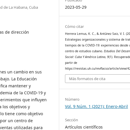
2023-05-29
dad de La Habana, Cuba
Cómo citar
as de dirección
Herrera Lemus, K. C., & Antúnez Saiz, V. I. (20
Estrategias organizacionales y sistema de tra
tiempos de la COVID-19: experiencias desde 
centro de estudios cubano.
Estudios Del Desar
Social: Cuba Y América Latina
,
9
(1). Recuperad
partir de
https://revistas.uh.cu/revflacso/article/view/
ones un cambio en sus
abajo. La Educación
Más formatos de cita
ifica mantener y
ndemia de la COVID-19 y
Número
erimientos que influyen
Vol. 9 Núm. 1 (2021): Enero-Abril
 los objetivos y
ulo tiene como objetivo
Sección
 por un centro de
Artículos científicos
ientas utilizadas para