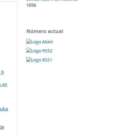
1056
Número actual
 9
n en
Cuba
 de