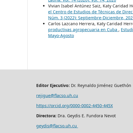
Vivian Isabel Antúnez Saiz, Katy Caridad 
el Centro de Estudios de Técnicas de Dire
Núm. 3 (2022): Septiembre-Diciembre, 202
Carlos Lazcano Herrera, Katy Caridad Her
productivas agropecuaria en Cuba
,
Estudi
Mayo-Agosto
Editor Ejecutivo:
Dr. Reynaldo Jiménez Guethón
rejigue@flacso.uh.cu
https://orcid.org/0000-0002-4450-445X
Directora:
Dra. Geydis E. Fundora Nevot
geydis@flacso.uh.cu