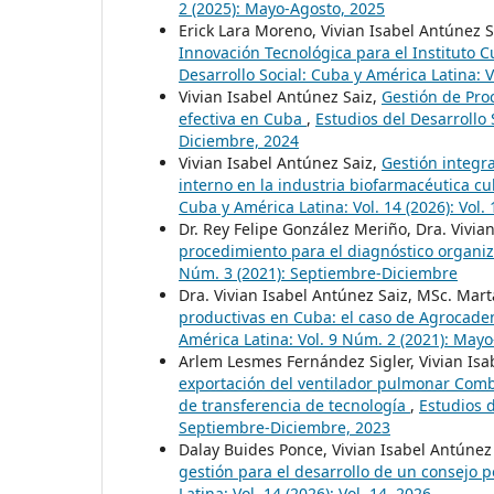
2 (2025): Mayo-Agosto, 2025
Erick Lara Moreno, Vivian Isabel Antúnez S
Innovación Tecnológica para el Instituto 
Desarrollo Social: Cuba y América Latina: V
Vivian Isabel Antúnez Saiz,
Gestión de Pro
efectiva en Cuba
,
Estudios del Desarrollo 
Diciembre, 2024
Vivian Isabel Antúnez Saiz,
Gestión integra
interno en la industria biofarmacéutica c
Cuba y América Latina: Vol. 14 (2026): Vol. 
Dr. Rey Felipe González Meriño, Dra. Vivia
procedimiento para el diagnóstico organi
Núm. 3 (2021): Septiembre-Diciembre
Dra. Vivian Isabel Antúnez Saiz, MSc. Mar
productivas en Cuba: el caso de Agrocad
América Latina: Vol. 9 Núm. 2 (2021): May
Arlem Lesmes Fernández Sigler, Vivian Is
exportación del ventilador pulmonar Comb
de transferencia de tecnología
,
Estudios d
Septiembre-Diciembre, 2023
Dalay Buides Ponce, Vivian Isabel Antúnez
gestión para el desarrollo de un consejo
Latina: Vol. 14 (2026): Vol. 14, 2026