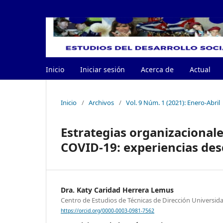
Inicio
Iniciar sesión
Acerca de
Actual
Inicio
/
Archivos
/
Vol. 9 Núm. 1 (2021): Enero-Abril
Estrategias organizacionale
COVID-19: experiencias des
Dra. Katy Caridad Herrera Lemus
Centro de Estudios de Técnicas de Dirección Universi
https://orcid.org/0000-0003-0981-7562