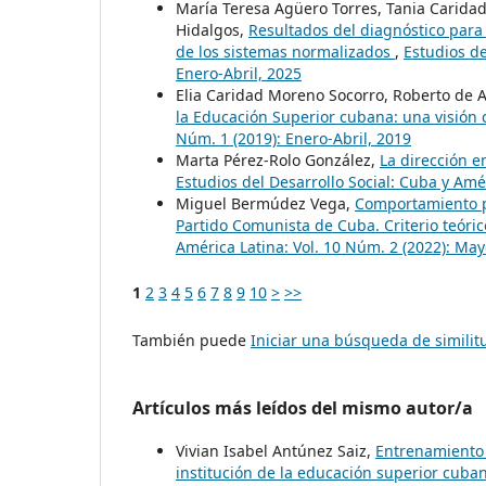
María Teresa Agüero Torres, Tania Carida
Hidalgos,
Resultados del diagnóstico para 
de los sistemas normalizados
,
Estudios de
Enero-Abril, 2025
Elia Caridad Moreno Socorro, Roberto de 
la Educación Superior cubana: una visión 
Núm. 1 (2019): Enero-Abril, 2019
Marta Pérez-Rolo González,
La dirección e
Estudios del Desarrollo Social: Cuba y Amé
Miguel Bermúdez Vega,
Comportamiento po
Partido Comunista de Cuba. Criterio teóri
América Latina: Vol. 10 Núm. 2 (2022): Ma
1
2
3
4
5
6
7
8
9
10
>
>>
También puede
Iniciar una búsqueda de simili
Artículos más leídos del mismo autor/a
Vivian Isabel Antúnez Saiz,
Entrenamiento 
institución de la educación superior cub