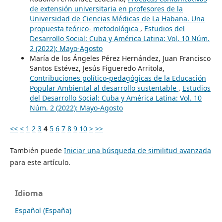
de extensión universitaria en profesores de la
Universidad de Ciencias Médicas de La Habana. Una
propuesta teórico- metodológica
,
Estudios del
Desarrollo Social: Cuba y América Latina: Vol. 10 Núm.
2 (2022): Mayo-Agosto
María de los Ángeles Pérez Hernández, Juan Francisco
Santos Estévez, Jesús Figueredo Arritola,
Contribuciones político-pedagógicas de la Educación
Popular Ambiental al desarrollo sustentable
,
Estudios
del Desarrollo Social: Cuba y América Latina: Vol. 10
Núm. 2 (2022): Mayo-Agosto
<<
<
1
2
3
4
5
6
7
8
9
10
>
>>
También puede
Iniciar una búsqueda de similitud avanzada
para este artículo.
Idioma
Español (España)