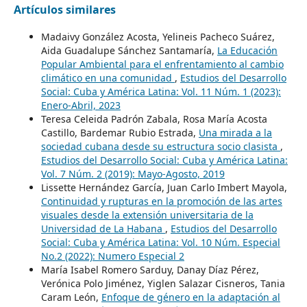
Artículos similares
Madaivy González Acosta, Yelineis Pacheco Suárez,
Aida Guadalupe Sánchez Santamaría,
La Educación
Popular Ambiental para el enfrentamiento al cambio
climático en una comunidad
,
Estudios del Desarrollo
Social: Cuba y América Latina: Vol. 11 Núm. 1 (2023):
Enero-Abril, 2023
Teresa Celeida Padrón Zabala, Rosa María Acosta
Castillo, Bardemar Rubio Estrada,
Una mirada a la
sociedad cubana desde su estructura socio clasista
,
Estudios del Desarrollo Social: Cuba y América Latina:
Vol. 7 Núm. 2 (2019): Mayo-Agosto, 2019
Lissette Hernández García, Juan Carlo Imbert Mayola,
Continuidad y rupturas en la promoción de las artes
visuales desde la extensión universitaria de la
Universidad de La Habana
,
Estudios del Desarrollo
Social: Cuba y América Latina: Vol. 10 Núm. Especial
No.2 (2022): Numero Especial 2
María Isabel Romero Sarduy, Danay Díaz Pérez,
Verónica Polo Jiménez, Yiglen Salazar Cisneros, Tania
Caram León,
Enfoque de género en la adaptación al