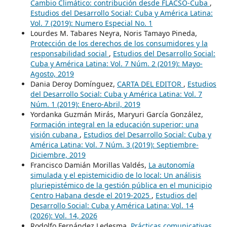
Cambio Climático: contribución desde FLACSO-Cuba
,
Estudios del Desarrollo Social: Cuba y América Latina:
Vol. 7 (2019): Numero Especial No. 1
Lourdes M. Tabares Neyra, Noris Tamayo Pineda,
Protección de los derechos de los consumidores y la
responsabilidad social
,
Estudios del Desarrollo Social:
Cuba y América Latina: Vol. 7 Núm. 2 (2019): Mayo-
Agosto, 2019
Dania Deroy Domínguez,
CARTA DEL EDITOR
,
Estudios
del Desarrollo Social: Cuba y América Latina: Vol. 7
Núm. 1 (2019): Enero-Abril, 2019
Yordanka Guzmán Mirás, Maryuri García González,
Formación integral en la educación superior: una
visión cubana
,
Estudios del Desarrollo Social: Cuba y
América Latina: Vol. 7 Núm. 3 (2019): Septiembre-
Diciembre, 2019
Francisco Damián Morillas Valdés,
La autonomía
simulada y el epistemicidio de lo local: Un análisis
pluriepistémico de la gestión pública en el municipio
Centro Habana desde el 2019-2025
,
Estudios del
Desarrollo Social: Cuba y América Latina: Vol. 14
(2026): Vol. 14, 2026
Rodolfo Fernández Ledesma,
Prácticas comunicativas