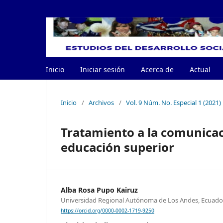
Inicio
Iniciar sesión
Acerca de
Actual
Inicio
/
Archivos
/
Vol. 9 Núm. No. Especial 1 (2021)
Tratamiento a la comunicaci
educación superior
Alba Rosa Pupo Kairuz
Universidad Regional Autónoma de Los Andes, Ecuado
https://orcid.org/0000-0002-1719-9250