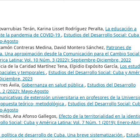
varrubias Terán, Karina Lisset Rodríguez Peralta,
La educación a
rante la pandemia de COVID-19
,
Estudios del Desarrollo Social: Cuba
yo-Agosto
o Ramón Contreras Medina, David Montero Sánchez,
Patrones de
na. Una aproximación desde la Comunicación para el Cambio Socia
rica Latina: Vol. 10 Núm. 3 (2022): Septiembre-Diciembre, 2022
ia de la Caridad Martínez Tena, Elpidio Expósito García,
Los estud
spaciales y temporales
,
Estudios del Desarrollo Social: Cuba y Amér
-Diciembre, 2023
res Ávila,
Gobernanza en salud pública
,
Estudios del Desarrollo
. 2 (2022): Mayo-Agosto
municativas de extensión universitaria en profesores de la Univers
ropuesta teórico- metodológica
,
Estudios del Desarrollo Social: Cu
yo-Agosto
midis, Ana Afonso Gallegos,
Efecto de la territorialidad en la ident
ollo Social: Cuba y América Latina: Vol. 7 Núm. 1 (2019): Enero-Abri
a política de desarrollo de Cuba. Una breve sistematización
,
Estudi