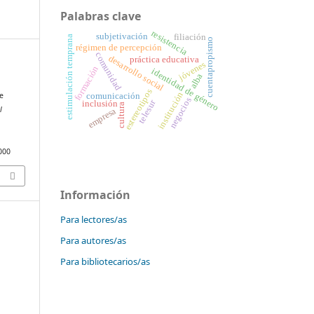
Palabras clave
resistencia
subjetivación
filiación
estimulación temprana
cuentapropismo
régimen de percepción
comunidad
desarrollo social
práctica educativa
jóvenes
formación
identidad de género
alba
estereotipos
institución
de
comunicación
negocios
telesur
inclusión
cultura
l
empresa
4000
Información
Para lectores/as
Para autores/as
Para bibliotecarios/as