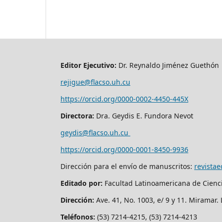
Editor Ejecutivo:
Dr. Reynaldo Jiménez Guethón
rejigue@flacso.uh.cu
https://orcid.org/0000-0002-4450-445X
Directora:
Dra. Geydis E. Fundora Nevot
geydis@flacso.uh.cu
https://orcid.org/
0000-0001-8450-9936
Dirección para el envío de manuscritos:
revista
Editado por:
Facultad Latinoamericana de Cienc
Dirección:
Ave. 41, No. 1003, e/ 9 y 11. Miramar
Teléfonos:
(53) 7214-4215, (53) 7214-4213