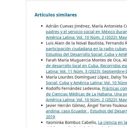
Artículos similares
Adrián Cuevas Jiménez, María Antonieta Co
padres y el servicio social en México du
América Latina: Vol. 10 Núm. 2 (2022): Ma
Luis Alain de la Noval Bautista, Fernand
participación ciudadana en la radio cuba
Estudios del Desarrollo Social: Cuba y Amé
Farah María Muguercia Montes de Oca, Alic
de desarrollo local en Cuba. Recorridos e
Latina: Vol. 11 Núm. 3 (2023): Septiembre
María Lourdes Domínguez López, Dalsy Tor
Social: Cuba y América Latina: Vol. 10 Núm
Rodolfo Fernández Ledesma,
Prácticas co
de Ciencias Médicas de La Habana. Una p
América Latina: Vol. 10 Núm. 2 (2022): Ma
Javier Herrán Gómez, Ángel Torres-Toukou
andina: caso Ecuador
,
Estudios del Desarr
2019
Yasminka Bombus Cabello,
La ciencia en l