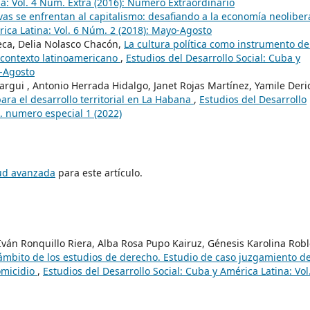
na: Vol. 4 Núm. Extra (2016): Numero Extraordinario
vas se enfrentan al capitalismo: desafiando a la economía neoliber
rica Latina: Vol. 6 Núm. 2 (2018): Mayo-Agosto
eca, Delia Nolasco Chacón,
La cultura política como instrumento de
 contexto latinoamericano
,
Estudios del Desarrollo Social: Cuba y
o-Agosto
argui , Antonio Herrada Hidalgo, Janet Rojas Martínez, Yamile Deri
para el desarrollo territorial en La Habana
,
Estudios del Desarrollo
. numero especial 1 (2022)
tud avanzada
para este artículo.
ván Ronquillo Riera, Alba Rosa Pupo Kairuz, Génesis Karolina Rob
ámbito de los estudios de derecho. Estudio de caso juzgamiento d
omicidio
,
Estudios del Desarrollo Social: Cuba y América Latina: Vol