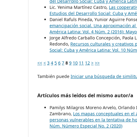
del Desarrollo Social: Cuba y América Lati
Lic. Yenima Martínez Castro,
Las cooperati
Estudios del Desarrollo Social: Cuba y Amé
Daniel Rafuls Pineda, Yunior Aguirre Fons
emancipación social. Una aproximación al
América Latina: Vol. 4 Núm. 2 (2016): May
Jorge Alfredo Carballo Concepción, Paola L
Redondo,
Recursos culturales y creativos 
Social: Cuba y América Latina: Vol. 10 Núm
<<
<
3
4
5
6
7
8
9
10
11
12
>
>>
También puede
Iniciar una búsqueda de simili
Artículos más leídos del mismo autor/a
Pamilys Milagros Moreno Arvelo, Orlando I
Zambrano,
Los mapas conceptuales en el 
personas vulnerables en la tentativa de h
Núm. Número Especial No. 2 (2020)