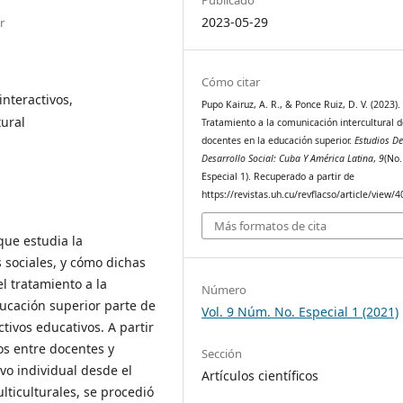
2023-05-29
r
Cómo citar
interactivos,
Pupo Kairuz, A. R., & Ponce Ruiz, D. V. (2023).
tural
Tratamiento a la comunicación intercultural 
docentes en la educación superior.
Estudios De
Desarrollo Social: Cuba Y América Latina
,
9
(No.
Especial 1). Recuperado a partir de
https://revistas.uh.cu/revflacso/article/view/
Más formatos de cita
que estudia la
 sociales, y cómo dichas
l tratamiento a la
Número
ucación superior parte de
Vol. 9 Núm. No. Especial 1 (2021)
tivos educativos. A partir
os entre docentes y
Sección
vo individual desde el
Artículos científicos
lticulturales, se procedió