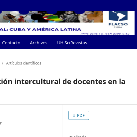
Contacto
Archivos
UH.SciRevistas
/
Artículos científicos
ón intercultural de docentes en la
PDF
r
Publicado