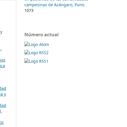
campesinas de Azángaro, Puno.
1073
 y
Número actual
l
,
ios
ica
idad
ba y
idad
l,
os