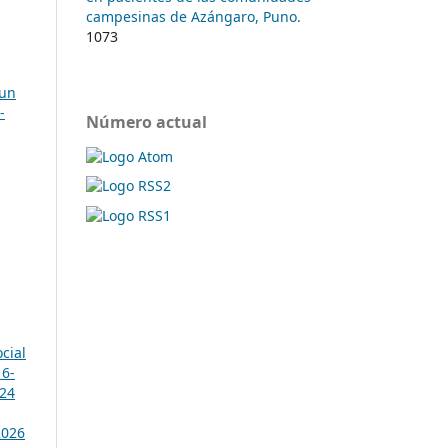
campesinas de Azángaro, Puno.
1073
 un
-
Número actual
cial
16-
024
2026