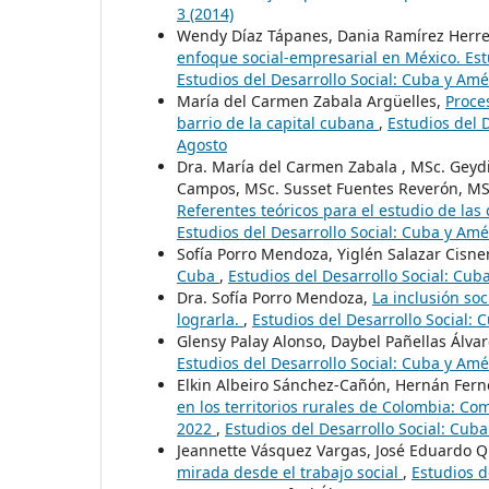
3 (2014)
Wendy Díaz Tápanes, Dania Ramírez Herre
enfoque social-empresarial en México. Es
Estudios del Desarrollo Social: Cuba y Amé
María del Carmen Zabala Argüelles,
Proce
barrio de la capital cubana
,
Estudios del 
Agosto
Dra. María del Carmen Zabala , MSc. Geyd
Campos, MSc. Susset Fuentes Reverón, MS
Referentes teóricos para el estudio de las
Estudios del Desarrollo Social: Cuba y Amér
Sofía Porro Mendoza, Yiglén Salazar Cisne
Cuba
,
Estudios del Desarrollo Social: Cuba
Dra. Sofía Porro Mendoza,
La inclusión so
lograrla.
,
Estudios del Desarrollo Social: 
Glensy Palay Alonso, Daybel Pañellas Álva
Estudios del Desarrollo Social: Cuba y Amé
Elkin Albeiro Sánchez-Cañón, Hernán Fern
en los territorios rurales de Colombia: Co
2022
,
Estudios del Desarrollo Social: Cub
Jeannette Vásquez Vargas, José Eduardo 
mirada desde el trabajo social
,
Estudios d