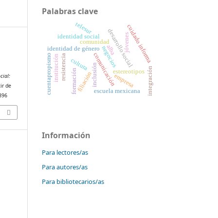
Palabras clave
telesur
cuidado informa
desarrollo social
jóvenes
identidad social
comunidad
alba
negocios
identidad de género
comunicación
cuentapropismo
resistencia
institución
cultura
inclusión
integración
formación
estereotipos
filiación
empresa
cial:
ir de
escuela mexicana
3896
Información
Para lectores/as
-
Para autores/as
Para bibliotecarios/as