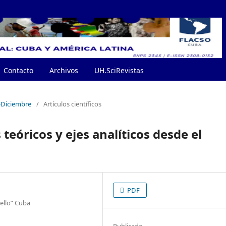
Contacto
Archivos
UH.SciRevistas
e-Diciembre
/
Artículos científicos
 teóricos y ejes analíticos desde el
PDF
ello” Cuba
Publicado