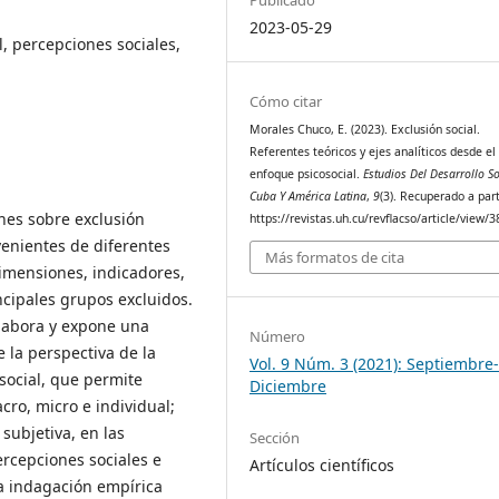
2023-05-29
al, percepciones sociales,
Cómo citar
Morales Chuco, E. (2023). Exclusión social.
Referentes teóricos y ejes analíticos desde el
enfoque psicosocial.
Estudios Del Desarrollo So
Cuba Y América Latina
,
9
(3). Recuperado a part
ones sobre exclusión
https://revistas.uh.cu/revflacso/article/view/
venientes de diferentes
Más formatos de cita
dimensiones, indicadores,
incipales grupos excluidos.
 elabora y expone una
Número
e la perspectiva de la
Vol. 9 Núm. 3 (2021): Septiembre
osocial, que permite
Diciembre
cro, micro e individual;
subjetiva, en las
Sección
ercepciones sociales e
Artículos científicos
la indagación empírica