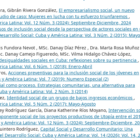
ra, Gibrán Rivera González,
El empresarialismo social, un nuevo
tudio de caso: Mujeres en lucha con tu esfuerzo triunfaremos
,
rica Latina: Vol. 12 Núm. 3 (2024): Septiembre-Diciembre, 2024
sos de inclusión social desde la perspectiva de actores sociales en
Desarrollo Social: Cuba y América Latina: Vol. 3 Núm. 2 (2015): Mayo
is Fundora Nevot , MSc. Danay Díaz Pérez , Dra. Marta Rosa Muñoz
c. Danay Camejo Figueredo, MSc. Vilma Hidalgo Chávez-López,
 desigualdades sociales en Cuba: reflexiones sobre su pertinencia
,
ica Latina: Vol. 6 Núm. 1 (2018): Enero-Abril
ros,
Acciones preventivas para la inclusión social de los jóvenes en
 y América Latina: Vol. 7 (2019): Numero Especial (2)
cial como proceso. Estrategias comunitarias, una alternativa para
Cuba y América Latina: Vol. 2 Núm. 3 (2014)
rez,
Identidad social de un grupo de bajos ingresos económicos
,
rica Latina: Vol. 5 Núm. 2 (2017): Mayo-Agosto
ey Rodríguez García, Diana Katherine Ríos Moyano,
Intervención so
mponente social de los proyectos productivos de Utopía entre el 20
a y América Latina: Vol. 12 Núm. 3 (2024): Septiembre-Diciembre, 2
Quintero Rodríguez,
Capital Social y Desarrollo Comunitario: Una
el Desarrollo Social: Cuba y América Latina: Vol. 14 (2026): Vol. 14, 