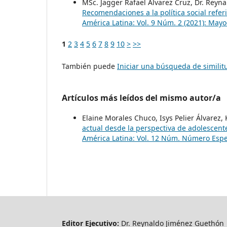
MSc. Jagger Rafael Álvarez Cruz, Dr. Rey
Recomendaciones a la política social referi
América Latina: Vol. 9 Núm. 2 (2021): May
1
2
3
4
5
6
7
8
9
10
>
>>
También puede
Iniciar una búsqueda de simili
Artículos más leídos del mismo autor/a
Elaine Morales Chuco, Isys Pelier Álvarez,
actual desde la perspectiva de adolescente
América Latina: Vol. 12 Núm. Número Espec
Editor Ejecutivo:
Dr. Reynaldo Jiménez Guethón