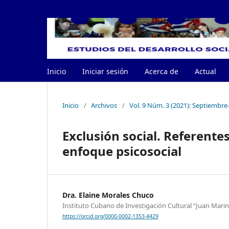
Inicio
Iniciar sesión
Acerca de
Actual
Inicio
/
Archivos
/
Vol. 9 Núm. 3 (2021): Septiembr
Exclusión social. Referentes
enfoque psicosocial
Dra. Elaine Morales Chuco
Instituto Cubano de Investigación Cultural “Juan Marin
https://orcid.org/0000-0002-1353-4429