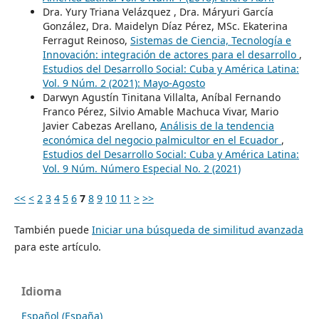
Dra. Yury Triana Velázquez , Dra. Máryuri García
González, Dra. Maidelyn Díaz Pérez, MSc. Ekaterina
Ferragut Reinoso,
Sistemas de Ciencia, Tecnología e
Innovación: integración de actores para el desarrollo
,
Estudios del Desarrollo Social: Cuba y América Latina:
Vol. 9 Núm. 2 (2021): Mayo-Agosto
Darwyn Agustín Tinitana Villalta, Aníbal Fernando
Franco Pérez, Silvio Amable Machuca Vivar, Mario
Javier Cabezas Arellano,
Análisis de la tendencia
económica del negocio palmicultor en el Ecuador
,
Estudios del Desarrollo Social: Cuba y América Latina:
Vol. 9 Núm. Número Especial No. 2 (2021)
<<
<
2
3
4
5
6
7
8
9
10
11
>
>>
También puede
Iniciar una búsqueda de similitud avanzada
para este artículo.
Idioma
Español (España)