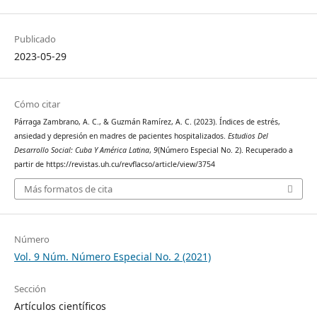
Publicado
2023-05-29
Cómo citar
Párraga Zambrano, A. C., & Guzmán Ramírez, A. C. (2023). Índices de estrés,
ansiedad y depresión en madres de pacientes hospitalizados.
Estudios Del
Desarrollo Social: Cuba Y América Latina
,
9
(Número Especial No. 2). Recuperado a
partir de https://revistas.uh.cu/revflacso/article/view/3754
Más formatos de cita
Número
Vol. 9 Núm. Número Especial No. 2 (2021)
Sección
Artículos científicos