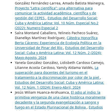
González Fernández-Larrea, Amado Batista Mainegra,
Proyecto “Letra científica”: una alternativa para
comunicar la actividad académica, científica y de
gestión del CEPES
,
Estudios del Desarrollo Social:
Cuba y América Latina: Vol. 10 Núm. Especial No.2
(2022): Numero Especial 2
Saíra Montané Caballero, Yelineis Pacheco Suárez,
Dianelkys Martínez Rodríguez,
Cátedra Honorífica
Berta Cáceres: Experiencia de Ecología Política en la
Universidad de Pinar del Río
,
Estudios del Desarrollo
Social: Cuba y América Latina: Vol. 12 Núm. 2 (2024):
Mayo-Agosto, 2024
Yanela González González, Lidisbeth Cardoso Camejo,
Lilianne Acosta Cardoso, Yamily Aldama Valdés,
La
superación para docentes del turismo en el
tratamiento a la discriminación por color de la piel
,
Estudios del Desarrollo Social: Cuba y América Latina:
Vol. 12 Núm. 1 (2024): Enero-Abril, 2024
Jesús Wiliam Huanca-Arohuanca,
El odio al indio: la
primitiva venganza de una clase histórica moralmente
decadente y la segunda evangelización a sangre y
fuego en el Estado Plurinacional de Bolivia
,
Estudios