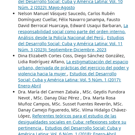
del Desarrollo Social: Cuba y América Latina: Vol. 10
Núm. 2 (2022): Mayo-Agosto
Nelson Manuel Vásquez Saucedo, Carlos Rubén
Domínguez Cuellar, Félix Navarro Janampa, Fausto
David Berrocal Huarcaya, Edward Usaqui Barbaran,
La
responsabilidad social como parte del orden interno.
Análisis desde la Policía Nacional del Perú
,
Estudios
del Desarrollo Social: Cuba y América Latina: Vol. 11
Núm. 3 (2023): Septiembre-Diciembre, 2023
Dina Elizabeth Cortes Coss, Diego Sánchez González,
Lidia Rodríguez Alfano,
La estigmatización del espacio
urbano, derivada de prácticas del ejercicio del poder y
violencia hacia la mujer
,
Estudios del Desarrollo
Social: Cuba y América Latina: Vol. 5 Núm. 1 (2017):
Enero-Abril
Dra. María del Carmen Zabala , MSc. Geydis Fundora
Nevot , MSc. Danay Díaz Pérez , Dra. Marta Rosa
Muñoz Campos, MSc. Susset Fuentes Reverón, MSc.
Danay Camejo Figueredo, MSc. Vilma Hidalgo Chávez-
López,
Referentes teóricos para el estudio de las
desigualdades sociales en Cuba: reflexiones sobre su
pertinencia
,
Estudios del Desarrollo Social: Cuba y
América Latina: Vol. 6 Núm. 1 (2018): Enero-Abril