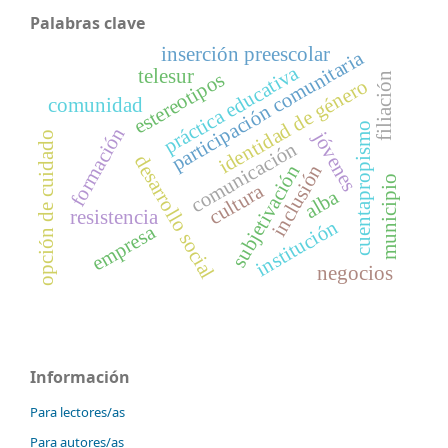
Palabras clave
inserción preescolar
participación comunitaria
práctica educativa
telesur
estereotipos
filiación
identidad de género
comunidad
cuentapropismo
formación
jóvenes
opción de cuidado
comunicación
desarrollo social
inclusión
subjetivación
municipio
cultura
alba
resistencia
institución
empresa
negocios
Información
Para lectores/as
Para autores/as