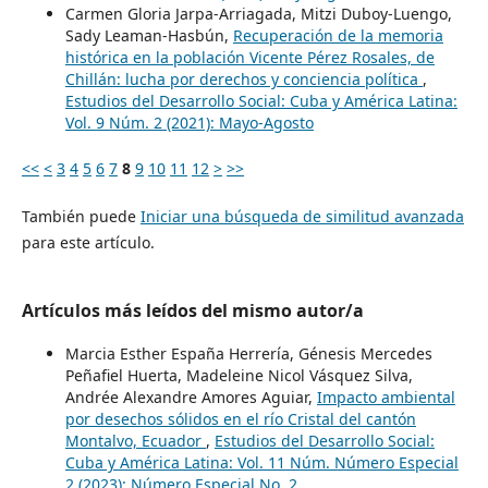
Carmen Gloria Jarpa-Arriagada, Mitzi Duboy-Luengo,
Sady Leaman-Hasbún,
Recuperación de la memoria
histórica en la población Vicente Pérez Rosales, de
Chillán: lucha por derechos y conciencia política
,
Estudios del Desarrollo Social: Cuba y América Latina:
Vol. 9 Núm. 2 (2021): Mayo-Agosto
<<
<
3
4
5
6
7
8
9
10
11
12
>
>>
También puede
Iniciar una búsqueda de similitud avanzada
para este artículo.
Artículos más leídos del mismo autor/a
Marcia Esther España Herrería, Génesis Mercedes
Peñafiel Huerta, Madeleine Nicol Vásquez Silva,
Andrée Alexandre Amores Aguiar,
Impacto ambiental
por desechos sólidos en el río Cristal del cantón
Montalvo, Ecuador
,
Estudios del Desarrollo Social:
Cuba y América Latina: Vol. 11 Núm. Número Especial
2 (2023): Número Especial No. 2