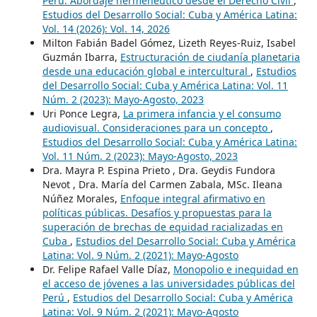
Perú: Abordaje hermenéutico desde el Derecho Civil
,
Estudios del Desarrollo Social: Cuba y América Latina:
Vol. 14 (2026): Vol. 14, 2026
Milton Fabián Badel Gómez, Lizeth Reyes-Ruiz, Isabel
Guzmán Ibarra,
Estructuración de ciudanía planetaria
desde una educación global e intercultural
,
Estudios
del Desarrollo Social: Cuba y América Latina: Vol. 11
Núm. 2 (2023): Mayo-Agosto, 2023
Uri Ponce Legra,
La primera infancia y el consumo
audiovisual. Consideraciones para un concepto
,
Estudios del Desarrollo Social: Cuba y América Latina:
Vol. 11 Núm. 2 (2023): Mayo-Agosto, 2023
Dra. Mayra P. Espina Prieto , Dra. Geydis Fundora
Nevot , Dra. María del Carmen Zabala, MSc. Ileana
Núñez Morales,
Enfoque integral afirmativo en
políticas públicas. Desafíos y propuestas para la
superación de brechas de equidad racializadas en
Cuba
,
Estudios del Desarrollo Social: Cuba y América
Latina: Vol. 9 Núm. 2 (2021): Mayo-Agosto
Dr. Felipe Rafael Valle Díaz,
Monopolio e inequidad en
el acceso de jóvenes a las universidades públicas del
Perú
,
Estudios del Desarrollo Social: Cuba y América
Latina: Vol. 9 Núm. 2 (2021): Mayo-Agosto