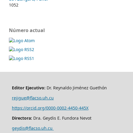
1052
Número actual
Editor Ejecutivo:
Dr. Reynaldo Jiménez Guethón
rejigue@flacso.uh.cu
https://orcid.org/0000-0002-4450-445X
Directora:
Dra. Geydis E. Fundora Nevot
geydis@flacso.uh.cu