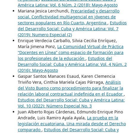
América Latina: Vol. 6 Núm. 2 (2018): Mayo-Agosto
Mariana Jesica Lerchundi,
Precariedad y desarrollo
social. Conflictividad multiagencial en jóvenes de
sectores populares en Río Cuarto, Argentina
,
Estudios
del Desarrollo Social: Cuba y América Latina: Vol. 7
(2019): Numero Especial (2)
Enrique Verdecia Carballo, Silvia Cecilia Enríquez,
María Jimena Ponz,
La Comunidad Virtual de Práctica
“Docentes en Línea” como espacio de formación para
los profesionales de la educación
,
Estudios del
Desarrollo Social: Cuba y América Latina: Vol. 4 Núm. 2
(2016): Mayo-Agosto
Gaspar Santos Manaces Esaud, Karen Clemencia
Triviño Vera, Cinthia Mariela Cajas Párraga,
Análisis
del Visto Bueno como procedimiento para finalizar la
relación laboral contractual indefinida en el Ecuador
,
Estudios del Desarrollo Social: Cuba y América Latina:
Vol. 10 (2022): Número Especial No. 3
Juan Alberto Rojas Cárdenas, Edmundo Enrique Pino
Andrade, Luis Ramiro Ayala Ayala,
La prueba en la
legislación ecuatoriana. Una mirada desde el Derecho
comparado
,
Estudios del Desarrollo Social: Cuba y