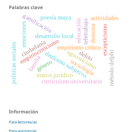
Palabras clave
gamificación
poesía maya
actividades
educación
teletrabajo
emociones
demuna
escepticismo
desarrollo local
empiriocriticismo
ciudadanía
políticas sociales
empirismo crítico
agnosticismo
delito
dealismo subjetivo
método delphi
familia
sociología
género
marco jurídico
currículum universitario
Información
Para lectores/as
Para autores/as