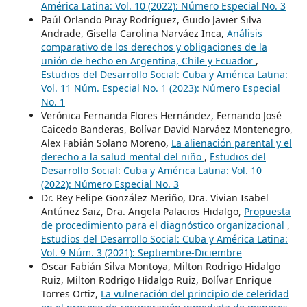
América Latina: Vol. 10 (2022): Número Especial No. 3
Paúl Orlando Piray Rodríguez, Guido Javier Silva
Andrade, Gisella Carolina Narváez Inca,
Análisis
comparativo de los derechos y obligaciones de la
unión de hecho en Argentina, Chile y Ecuador
,
Estudios del Desarrollo Social: Cuba y América Latina:
Vol. 11 Núm. Especial No. 1 (2023): Número Especial
No. 1
Verónica Fernanda Flores Hernández, Fernando José
Caicedo Banderas, Bolívar David Narváez Montenegro,
Alex Fabián Solano Moreno,
La alienación parental y el
derecho a la salud mental del niño
,
Estudios del
Desarrollo Social: Cuba y América Latina: Vol. 10
(2022): Número Especial No. 3
Dr. Rey Felipe González Meriño, Dra. Vivian Isabel
Antúnez Saiz, Dra. Angela Palacios Hidalgo,
Propuesta
de procedimiento para el diagnóstico organizacional
,
Estudios del Desarrollo Social: Cuba y América Latina:
Vol. 9 Núm. 3 (2021): Septiembre-Diciembre
Oscar Fabián Silva Montoya, Milton Rodrigo Hidalgo
Ruiz, Milton Rodrigo Hidalgo Ruiz, Bolívar Enrique
Torres Ortiz,
La vulneración del principio de celeridad