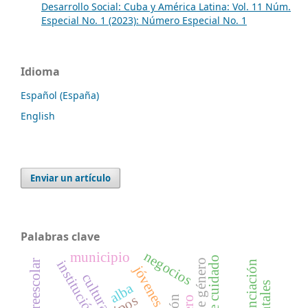
Desarrollo Social: Cuba y América Latina: Vol. 11 Núm.
Especial No. 1 (2023): Número Especial No. 1
Idioma
Español (España)
English
Enviar un artículo
Palabras clave
negocios
municipio
institución
jóvenes
cultura
alba