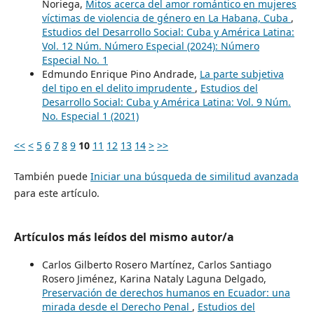
Noriega,
Mitos acerca del amor romántico en mujeres
víctimas de violencia de género en La Habana, Cuba
,
Estudios del Desarrollo Social: Cuba y América Latina:
Vol. 12 Núm. Número Especial (2024): Número
Especial No. 1
Edmundo Enrique Pino Andrade,
La parte subjetiva
del tipo en el delito imprudente
,
Estudios del
Desarrollo Social: Cuba y América Latina: Vol. 9 Núm.
No. Especial 1 (2021)
<<
<
5
6
7
8
9
10
11
12
13
14
>
>>
También puede
Iniciar una búsqueda de similitud avanzada
para este artículo.
Artículos más leídos del mismo autor/a
Carlos Gilberto Rosero Martínez, Carlos Santiago
Rosero Jiménez, Karina Nataly Laguna Delgado,
Preservación de derechos humanos en Ecuador: una
mirada desde el Derecho Penal
,
Estudios del