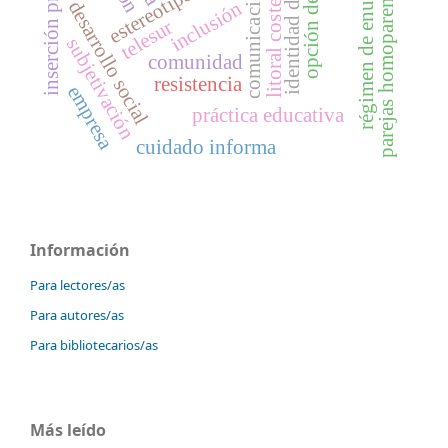
opción de cuidado
identidad de género
inserción preescolar
régimen de enunciación
parejas homoparentales
estereotipos
comunicación
litoral costero
desarrollo social
inclusión
telesur
subjetivación
comunidad
resistencia
empresa
práctica educativa
cuidado informa
Información
Para lectores/as
Para autores/as
Para bibliotecarios/as
Más leído