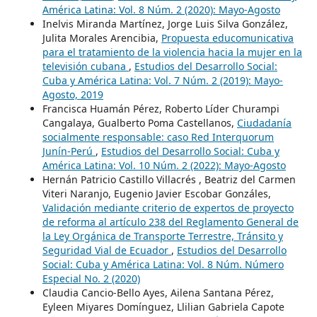
América Latina: Vol. 8 Núm. 2 (2020): Mayo-Agosto
Inelvis Miranda Martínez, Jorge Luis Silva González,
Julita Morales Arencibia,
Propuesta educomunicativa
para el tratamiento de la violencia hacia la mujer en la
televisión cubana
,
Estudios del Desarrollo Social:
Cuba y América Latina: Vol. 7 Núm. 2 (2019): Mayo-
Agosto, 2019
Francisca Huamán Pérez, Roberto Líder Churampi
Cangalaya, Gualberto Poma Castellanos,
Ciudadanía
socialmente responsable: caso Red Interquorum
Junín-Perú
,
Estudios del Desarrollo Social: Cuba y
América Latina: Vol. 10 Núm. 2 (2022): Mayo-Agosto
Hernán Patricio Castillo Villacrés , Beatriz del Carmen
Viteri Naranjo, Eugenio Javier Escobar Gonzáles,
Validación mediante criterio de expertos de proyecto
de reforma al artículo 238 del Reglamento General de
la Ley Orgánica de Transporte Terrestre, Tránsito y
Seguridad Vial de Ecuador
,
Estudios del Desarrollo
Social: Cuba y América Latina: Vol. 8 Núm. Número
Especial No. 2 (2020)
Claudia Cancio-Bello Ayes, Ailena Santana Pérez,
Eyleen Miyares Domínguez, Llilian Gabriela Capote