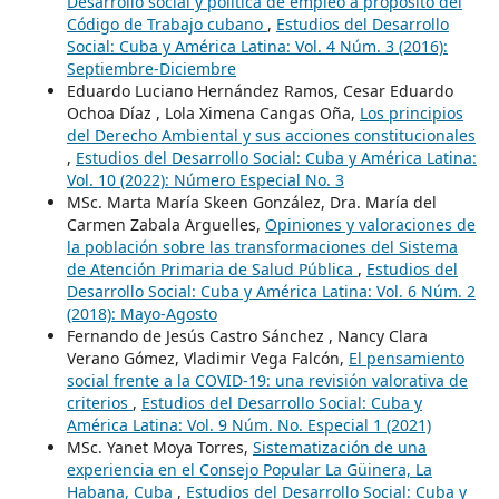
Desarrollo social y política de empleo a propósito del
Código de Trabajo cubano
,
Estudios del Desarrollo
Social: Cuba y América Latina: Vol. 4 Núm. 3 (2016):
Septiembre-Diciembre
Eduardo Luciano Hernández Ramos, Cesar Eduardo
Ochoa Díaz , Lola Ximena Cangas Oña,
Los principios
del Derecho Ambiental y sus acciones constitucionales
,
Estudios del Desarrollo Social: Cuba y América Latina:
Vol. 10 (2022): Número Especial No. 3
MSc. Marta María Skeen González, Dra. María del
Carmen Zabala Arguelles,
Opiniones y valoraciones de
la población sobre las transformaciones del Sistema
de Atención Primaria de Salud Pública
,
Estudios del
Desarrollo Social: Cuba y América Latina: Vol. 6 Núm. 2
(2018): Mayo-Agosto
Fernando de Jesús Castro Sánchez , Nancy Clara
Verano Gómez, Vladimir Vega Falcón,
El pensamiento
social frente a la COVID-19: una revisión valorativa de
criterios
,
Estudios del Desarrollo Social: Cuba y
América Latina: Vol. 9 Núm. No. Especial 1 (2021)
MSc. Yanet Moya Torres,
Sistematización de una
experiencia en el Consejo Popular La Güinera, La
Habana, Cuba
,
Estudios del Desarrollo Social: Cuba y