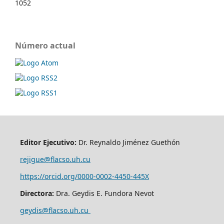
1052
Número actual
Editor Ejecutivo:
Dr. Reynaldo Jiménez Guethón
rejigue@flacso.uh.cu
https://orcid.org/0000-0002-4450-445X
Directora:
Dra. Geydis E. Fundora Nevot
geydis@flacso.uh.cu