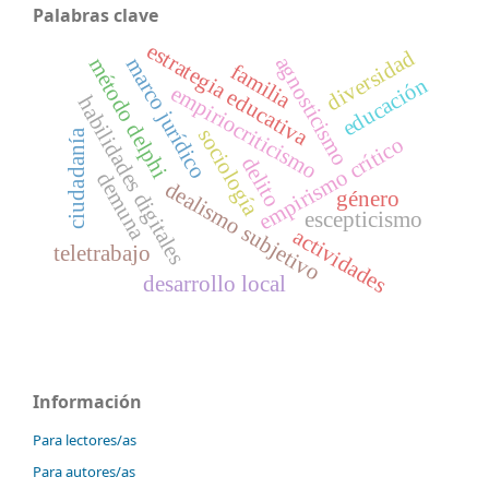
Palabras clave
estrategia educativa
diversidad
agnosticismo
marco jurídico
método delphi
familia
educación
empiriocriticismo
habilidades digitales
sociología
ciudadanía
empirismo crítico
delito
demuna
dealismo subjetivo
género
escepticismo
actividades
teletrabajo
desarrollo local
Información
Para lectores/as
Para autores/as