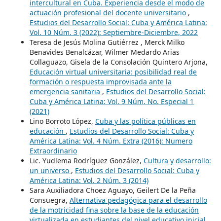
intercultural en Cuba. Experiencia desde el modo de
actuación profesional del docente universitario
,
Estudios del Desarrollo Social: Cuba y América Latina:
Vol. 10 Núm. 3 (2022): Septiembre-Diciembre, 2022
Teresa de Jesús Molina Gutiérrez , Merck Milko
Benavides Benalcázar, Wilmer Medardo Arias
Collaguazo, Gisela de la Consolación Quintero Arjona,
Educación virtual universitaria: posibilidad real de
formación o respuesta improvisada ante la
emergencia sanitaria
,
Estudios del Desarrollo Social:
Cuba y América Latina: Vol. 9 Núm. No. Especial 1
(2021)
Lino Borroto López,
Cuba y las política públicas en
educación
,
Estudios del Desarrollo Social: Cuba y
América Latina: Vol. 4 Núm. Extra (2016): Numero
Extraordinario
Lic. Yudlema Rodríguez González,
Cultura y desarrollo:
un universo
,
Estudios del Desarrollo Social: Cuba y
América Latina: Vol. 2 Núm. 3 (2014)
Sara Auxiliadora Choez Aguayo, Geilert De la Peña
Consuegra,
Alternativa pedagógica para el desarrollo
de la motricidad fina sobre la base de la educación
virtualizada en estudiantes del nivel educativo inicial