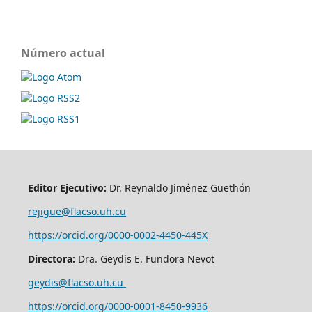
Número actual
Editor Ejecutivo:
Dr. Reynaldo Jiménez Guethón
rejigue@flacso.uh.cu
https://orcid.org/0000-0002-4450-445X
Directora:
Dra. Geydis E. Fundora Nevot
geydis@flacso.uh.cu
https://orcid.org/
0000-0001-8450-9936