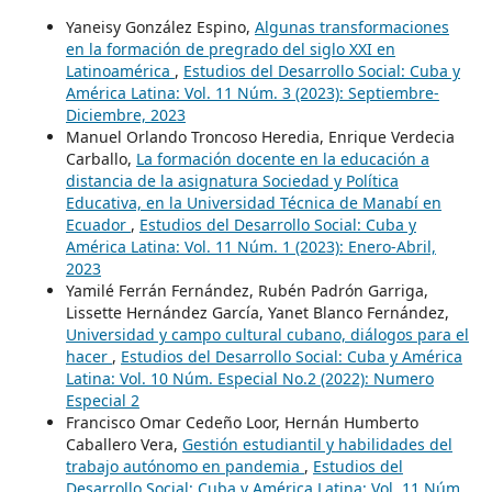
Yaneisy González Espino,
Algunas transformaciones
en la formación de pregrado del siglo XXI en
Latinoamérica
,
Estudios del Desarrollo Social: Cuba y
América Latina: Vol. 11 Núm. 3 (2023): Septiembre-
Diciembre, 2023
Manuel Orlando Troncoso Heredia, Enrique Verdecia
Carballo,
La formación docente en la educación a
distancia de la asignatura Sociedad y Política
Educativa, en la Universidad Técnica de Manabí en
Ecuador
,
Estudios del Desarrollo Social: Cuba y
América Latina: Vol. 11 Núm. 1 (2023): Enero-Abril,
2023
Yamilé Ferrán Fernández, Rubén Padrón Garriga,
Lissette Hernández García, Yanet Blanco Fernández,
Universidad y campo cultural cubano, diálogos para el
hacer
,
Estudios del Desarrollo Social: Cuba y América
Latina: Vol. 10 Núm. Especial No.2 (2022): Numero
Especial 2
Francisco Omar Cedeño Loor, Hernán Humberto
Caballero Vera,
Gestión estudiantil y habilidades del
trabajo autónomo en pandemia
,
Estudios del
Desarrollo Social: Cuba y América Latina: Vol. 11 Núm.