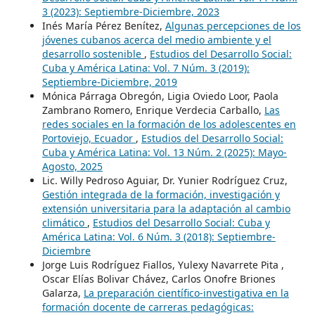
3 (2023): Septiembre-Diciembre, 2023
Inés María Pérez Benítez,
Algunas percepciones de los
jóvenes cubanos acerca del medio ambiente y el
desarrollo sostenible
,
Estudios del Desarrollo Social:
Cuba y América Latina: Vol. 7 Núm. 3 (2019):
Septiembre-Diciembre, 2019
Mónica Párraga Obregón, Ligia Oviedo Loor, Paola
Zambrano Romero, Enrique Verdecia Carballo,
Las
redes sociales en la formación de los adolescentes en
Portoviejo, Ecuador
,
Estudios del Desarrollo Social:
Cuba y América Latina: Vol. 13 Núm. 2 (2025): Mayo-
Agosto, 2025
Lic. Willy Pedroso Aguiar, Dr. Yunier Rodríguez Cruz,
Gestión integrada de la formación, investigación y
extensión universitaria para la adaptación al cambio
climático
,
Estudios del Desarrollo Social: Cuba y
América Latina: Vol. 6 Núm. 3 (2018): Septiembre-
Diciembre
Jorge Luis Rodríguez Fiallos, Yulexy Navarrete Pita ,
Oscar Elías Bolivar Chávez, Carlos Onofre Briones
Galarza,
La preparación científico-investigativa en la
formación docente de carreras pedagógicas: