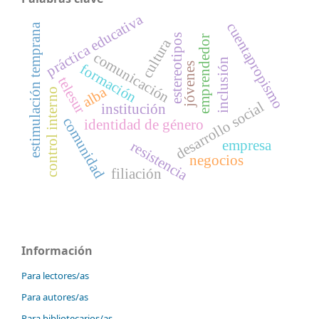
práctica educativa
cuentapropismo
estimulación temprana
estereotipos
emprendedor
cultura
comunicación
inclusión
jóvenes
formación
telesur
alba
control interno
desarrollo social
institución
comunidad
identidad de género
empresa
resistencia
negocios
filiación
Información
Para lectores/as
Para autores/as
Para bibliotecarios/as