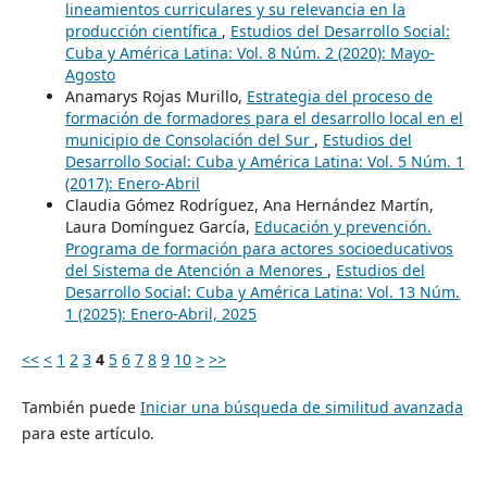
lineamientos curriculares y su relevancia en la
producción científica
,
Estudios del Desarrollo Social:
Cuba y América Latina: Vol. 8 Núm. 2 (2020): Mayo-
Agosto
Anamarys Rojas Murillo,
Estrategia del proceso de
formación de formadores para el desarrollo local en el
municipio de Consolación del Sur
,
Estudios del
Desarrollo Social: Cuba y América Latina: Vol. 5 Núm. 1
(2017): Enero-Abril
Claudia Gómez Rodríguez, Ana Hernández Martín,
Laura Domínguez García,
Educación y prevención.
Programa de formación para actores socioeducativos
del Sistema de Atención a Menores
,
Estudios del
Desarrollo Social: Cuba y América Latina: Vol. 13 Núm.
1 (2025): Enero-Abril, 2025
<<
<
1
2
3
4
5
6
7
8
9
10
>
>>
También puede
Iniciar una búsqueda de similitud avanzada
para este artículo.