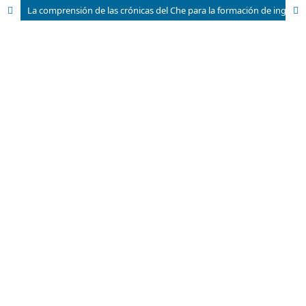
La comprensión de las crónicas del Che para la formación de ingenieros en metalurgia y materiales