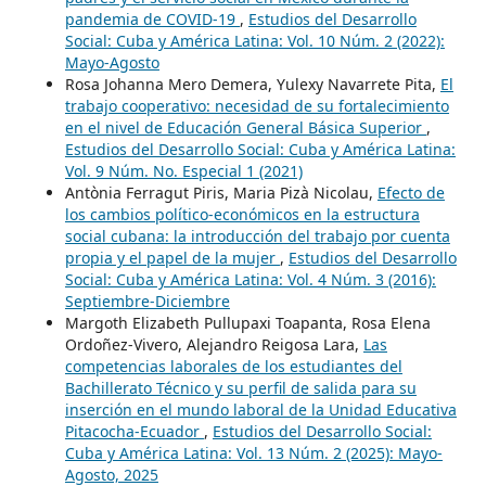
pandemia de COVID-19
,
Estudios del Desarrollo
Social: Cuba y América Latina: Vol. 10 Núm. 2 (2022):
Mayo-Agosto
Rosa Johanna Mero Demera, Yulexy Navarrete Pita,
El
trabajo cooperativo: necesidad de su fortalecimiento
en el nivel de Educación General Básica Superior
,
Estudios del Desarrollo Social: Cuba y América Latina:
Vol. 9 Núm. No. Especial 1 (2021)
Antònia Ferragut Piris, Maria Pizà Nicolau,
Efecto de
los cambios político-económicos en la estructura
social cubana: la introducción del trabajo por cuenta
propia y el papel de la mujer
,
Estudios del Desarrollo
Social: Cuba y América Latina: Vol. 4 Núm. 3 (2016):
Septiembre-Diciembre
Margoth Elizabeth Pullupaxi Toapanta, Rosa Elena
Ordoñez-Vivero, Alejandro Reigosa Lara,
Las
competencias laborales de los estudiantes del
Bachillerato Técnico y su perfil de salida para su
inserción en el mundo laboral de la Unidad Educativa
Pitacocha-Ecuador
,
Estudios del Desarrollo Social:
Cuba y América Latina: Vol. 13 Núm. 2 (2025): Mayo-
Agosto, 2025