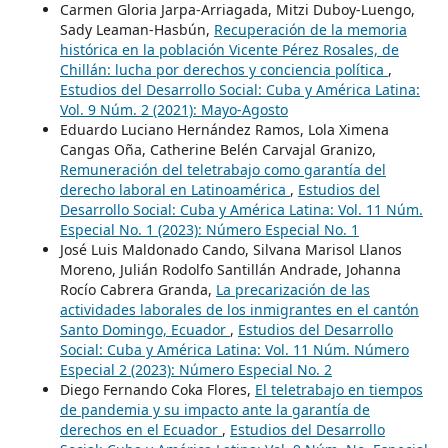
Carmen Gloria Jarpa-Arriagada, Mitzi Duboy-Luengo,
Sady Leaman-Hasbún,
Recuperación de la memoria
histórica en la población Vicente Pérez Rosales, de
Chillán: lucha por derechos y conciencia política
,
Estudios del Desarrollo Social: Cuba y América Latina:
Vol. 9 Núm. 2 (2021): Mayo-Agosto
Eduardo Luciano Hernández Ramos, Lola Ximena
Cangas Oña, Catherine Belén Carvajal Granizo,
Remuneración del teletrabajo como garantía del
derecho laboral en Latinoamérica
,
Estudios del
Desarrollo Social: Cuba y América Latina: Vol. 11 Núm.
Especial No. 1 (2023): Número Especial No. 1
José Luis Maldonado Cando, Silvana Marisol Llanos
Moreno, Julián Rodolfo Santillán Andrade, Johanna
Rocío Cabrera Granda,
La precarización de las
actividades laborales de los inmigrantes en el cantón
Santo Domingo, Ecuador
,
Estudios del Desarrollo
Social: Cuba y América Latina: Vol. 11 Núm. Número
Especial 2 (2023): Número Especial No. 2
Diego Fernando Coka Flores,
El teletrabajo en tiempos
de pandemia y su impacto ante la garantía de
derechos en el Ecuador
,
Estudios del Desarrollo