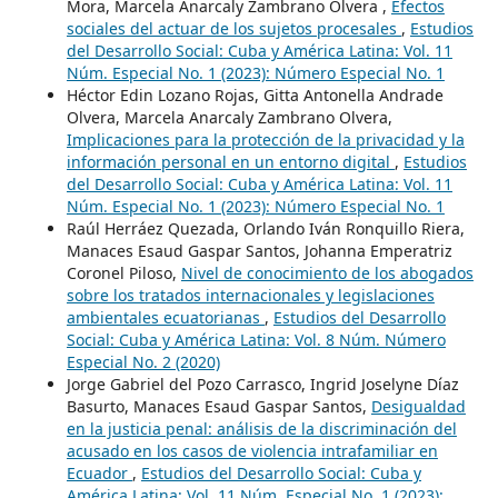
Mora, Marcela Anarcaly Zambrano Olvera ,
Efectos
sociales del actuar de los sujetos procesales
,
Estudios
del Desarrollo Social: Cuba y América Latina: Vol. 11
Núm. Especial No. 1 (2023): Número Especial No. 1
Héctor Edin Lozano Rojas, Gitta Antonella Andrade
Olvera, Marcela Anarcaly Zambrano Olvera,
Implicaciones para la protección de la privacidad y la
información personal en un entorno digital
,
Estudios
del Desarrollo Social: Cuba y América Latina: Vol. 11
Núm. Especial No. 1 (2023): Número Especial No. 1
Raúl Herráez Quezada, Orlando Iván Ronquillo Riera,
Manaces Esaud Gaspar Santos, Johanna Emperatriz
Coronel Piloso,
Nivel de conocimiento de los abogados
sobre los tratados internacionales y legislaciones
ambientales ecuatorianas
,
Estudios del Desarrollo
Social: Cuba y América Latina: Vol. 8 Núm. Número
Especial No. 2 (2020)
Jorge Gabriel del Pozo Carrasco, Ingrid Joselyne Díaz
Basurto, Manaces Esaud Gaspar Santos,
Desigualdad
en la justicia penal: análisis de la discriminación del
acusado en los casos de violencia intrafamiliar en
Ecuador
,
Estudios del Desarrollo Social: Cuba y
América Latina: Vol. 11 Núm. Especial No. 1 (2023):