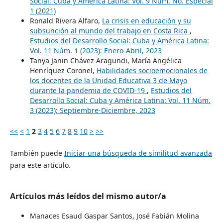
Social: Cuba y América Latina: Vol. 9 Núm. No. Especial
1 (2021)
Ronald Rivera Alfaro,
La crisis en educación y su
subsunción al mundo del trabajo en Costa Rica
,
Estudios del Desarrollo Social: Cuba y América Latina:
Vol. 11 Núm. 1 (2023): Enero-Abril, 2023
Tanya Janin Chávez Aragundi, María Angélica
Henríquez Coronel,
Habilidades socioemocionales de
los docentes de la Unidad Educativa 3 de Mayo
durante la pandemia de COVID-19
,
Estudios del
Desarrollo Social: Cuba y América Latina: Vol. 11 Núm.
3 (2023): Septiembre-Diciembre, 2023
<<
<
1
2
3
4
5
6
7
8
9
10
>
>>
También puede
Iniciar una búsqueda de similitud avanzada
para este artículo.
Artículos más leídos del mismo autor/a
Manaces Esaud Gaspar Santos, José Fabián Molina