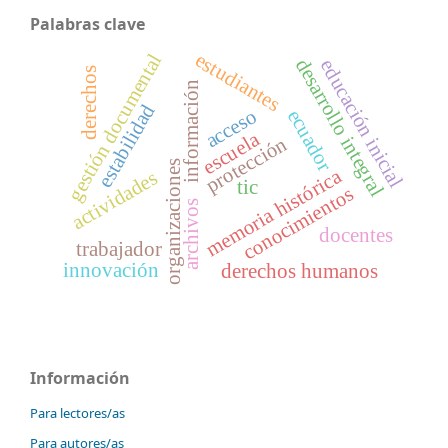
Palabras clave
estudiantes
gestión documental
desarrollo integral
educación inicial
derechos
información
estabilidad
acceso
ecuador
escuela
protección
organizaciones
memoria histórica
actividades
tic
conocimientos
archivos
docentes
trabajador
innovación
derechos humanos
Información
Para lectores/as
Para autores/as