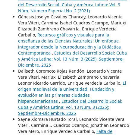
del Desarrollo Social: Cuba y América Latina: Vol. 9
Núm. Número Especial No. 2 (2021)
Génesis Joselyn Cevallos Chancay, Leonardo Vicente
Vera Viteri, Carmina Isabel Cuadros Ocampo, Mariuxi
Elizabeth Zambrano Chavarría, Enrique Verdecia
Carballo,
Recursos gráficos y visuales para la
enseñanza de las Ciencias Naturales: Un enfoque
integrador desde la Neuroeducación y la Didáctica
Contemporánea
,
Estudios del Desarrollo Social: Cuba
y América Latina: Vol. 13 Núm. 3 (2025): Septiembre-
Diciembre, 2025
Daliseth Coromoto Rojas Rendón, Leonardo Vicente
Vera Viteri, Mariuxi Elizabeth Zambrano Chavarria,
Leonor Ricardo Garrido, Enrique Verdecia Carballo,
El
origen medieval de la universidad. Fundación y
evolución en las primeras ciudades
hispanoamericanas
,
Estudios del Desarrollo Social:
Cuba y América Latina: Vol. 13 Núm. 3 (2025):
Septiembre-Diciembre, 2025
Sayne Xiomara Hurtado Toral, Leonardo Vicente Vera
Viteri, Carmina I. Cuadros Ocampo, Jonathan Leonardo
Vera Mero, Enrique Verdecia Carballo,
Falta de