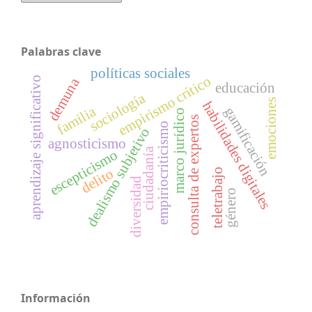
Palabras clave
políticas sociales
empirismo crítico
demuna
aprendizaje significativo
educación
sociología
emociones
habilidades digitales
familia
gamificación
marco jurídico
consulta de expertos
empiriocriticismo
dealismo subjetivo
agnosticismo
ciudadanía
escepticismo
delito
teletrabajo
diversidad
género
Información