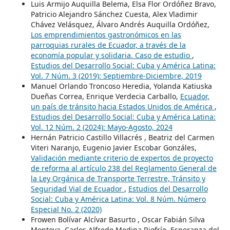
Luis Armijo Auquilla Belema, Elsa Flor Ordóñez Bravo,
Patricio Alejandro Sánchez Cuesta, Alex Vladimir
Chávez Velásquez, Álvaro Andrés Auquilla Ordóñez,
Los emprendimientos gastronómicos en las
parroquias rurales de Ecuador, a través de la
economía popular y solidaria. Caso de estudio
,
Estudios del Desarrollo Social: Cuba y América Latina:
Vol. 7 Núm. 3 (2019): Septiembre-Diciembre, 2019
Manuel Orlando Troncoso Heredia, Yolanda Katiuska
Dueñas Correa, Enrique Verdecia Carballo,
Ecuador,
un país de tránsito hacia Estados Unidos de América
,
Estudios del Desarrollo Social: Cuba y América Latina:
Vol. 12 Núm. 2 (2024): Mayo-Agosto, 2024
Hernán Patricio Castillo Villacrés , Beatriz del Carmen
Viteri Naranjo, Eugenio Javier Escobar Gonzáles,
Validación mediante criterio de expertos de proyecto
de reforma al artículo 238 del Reglamento General de
la Ley Orgánica de Transporte Terrestre, Tránsito y
Seguridad Vial de Ecuador
,
Estudios del Desarrollo
Social: Cuba y América Latina: Vol. 8 Núm. Número
Especial No. 2 (2020)
Frowen Bolívar Alcívar Basurto , Oscar Fabián Silva
Montoya, Carlos Alfredo Medina Riofrío, Esperanza del